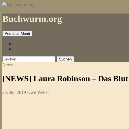
Zum
Inhalt
springen
Buchwurm.org
Primäres Menü
Impressum
Kontakt
Suchen
nach:
News
[NEWS] Laura Robinson – Das Blut
24. Juli 2019
Uwe Webel