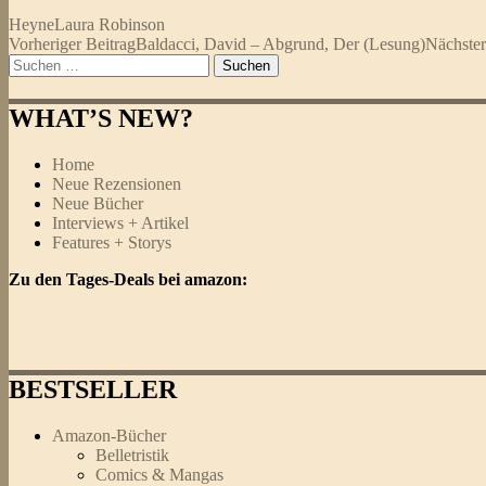
Heyne
Laura Robinson
Beitragsnavigation
Vorheriger Beitrag
Baldacci, David – Abgrund, Der (Lesung)
Nächster
Suchen
nach:
WHAT’S NEW?
Home
Neue Rezensionen
Neue Bücher
Interviews + Artikel
Features + Storys
Zu den Tages-Deals bei amazon:
BESTSELLER
Amazon-Bücher
Belletristik
Comics & Mangas