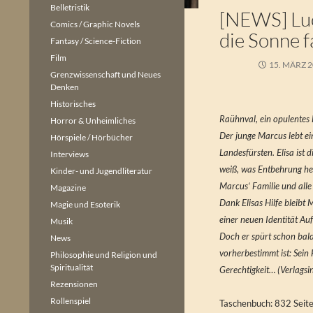
Belletristik
[NEWS] Luc
Comics / Graphic Novels
die Sonne 
Fantasy / Science-Fiction
Film
15. MÄRZ 
Grenzwissenschaft und Neues
Denken
Historisches
Raühnval, ein opulentes 
Horror & Unheimliches
Der junge Marcus lebt ein
Hörspiele / Hörbücher
Landesfürsten. Elisa ist
Interviews
weiß, was Entbehrung he
Kinder- und Jugendliteratur
Marcus‘ Familie und all
Magazine
Dank Elisas Hilfe bleibt
Magie und Esoterik
einer neuen Identität A
Musik
Doch er spürt schon bald
News
vorherbestimmt ist: Sein 
Philosophie und Religion und
Spiritualität
Gerechtigkeit… (Verlagsi
Rezensionen
Rollenspiel
Taschenbuch: 832 Seit