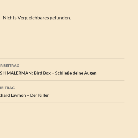
Nichts Vergleichbares gefunden.
agsnavigation
R BEITRAG
SH MALERMAN: Bird Box – Schließe deine Augen
BEITRAG
hard Laymon – Der Killer