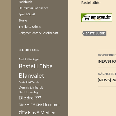
Sachbuch
Bastei Lübbe
Skurriles & Satirisches
Spiel & Spaß
Storys
Thriller & Krimis
Zeitgeschichte & Gesellschaft
BASTEI LÜBBE
BELIEBTE TAGS
Beitr
VORHERIGE
André Minninger
[NEWS] JO
Bastei Lübbe
Blanvalet
NÄCHSTER 
[NEWS] Ric
Boris Pfeiffer
cbj
Dennis Ehrhardt
Der Hörverlag
Die drei ???
Droemer
Die drei ??? Kids
dtv
Eins A Medien