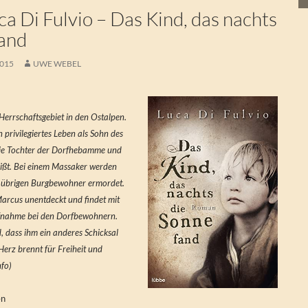
a Di Fulvio – Das Kind, das nachts
fand
2015
UWE WEBEL
Herrschaftsgebiet in den Ostalpen.
 privilegiertes Leben als Sohn des
 die Tochter der Dorfhebamme und
ißt. Bei einem Massaker werden
e übrigen Burgbewohner ermordet.
 Marcus unentdeckt und findet mit
ufnahme bei den Dorfbewohnern.
, dass ihm ein anderes Schicksal
Herz brennt für Freiheit und
nfo)
en