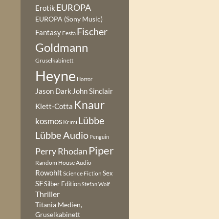
EUROPA
Erotik
EUROPA (Sony Music)
Fischer
Fantasy
Festa
Goldmann
Gruselkabinett
Heyne
Horror
Jason Dark
John Sinclair
Knaur
Klett-Cotta
Lübbe
kosmos
Krimi
Lübbe Audio
Penguin
Piper
Perry Rhodan
Random House Audio
Rowohlt
Sex
Science Fiction
SF
Silber Edition
Stefan Wolf
Thriller
Titania Medien,
Gruselkabinett