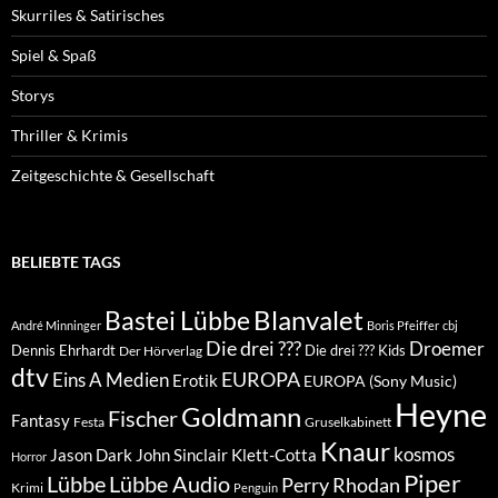
Skurriles & Satirisches
Spiel & Spaß
Storys
Thriller & Krimis
Zeitgeschichte & Gesellschaft
BELIEBTE TAGS
Blanvalet
Bastei Lübbe
André Minninger
Boris Pfeiffer
cbj
Die drei ???
Droemer
Dennis Ehrhardt
Die drei ??? Kids
Der Hörverlag
dtv
EUROPA
Eins A Medien
Erotik
EUROPA (Sony Music)
Heyne
Goldmann
Fischer
Fantasy
Festa
Gruselkabinett
Knaur
kosmos
Klett-Cotta
Jason Dark
John Sinclair
Horror
Piper
Lübbe Audio
Lübbe
Perry Rhodan
Krimi
Penguin