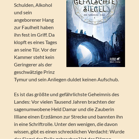
Schulden, Alkohol
und sein
angeborener Hang
zur Faulheit haben
ihn fest im Griff. Da
klopft es eines Tages
an seine Tür. Vor der
Kammer steht kein
Geringerer als der
geschwätzige Prinz
Tymur und sein Anliegen duldet keinen Aufschub.
Es ist das größte und gefährlichste Geheimnis des
Landes: Vor vielen Tausend Jahren brachten der
sagenumwobene Held Damar und die Zauberin
Illiane einen Erzdämon zur Strecke und bannten ihn
in eine Schriftrolle. Unter den wenigen, die davon
wissen, gibt es einen schrecklichen Verdacht: Wurde
das Siegel der Rolle gebrochen? Ist der Dämon