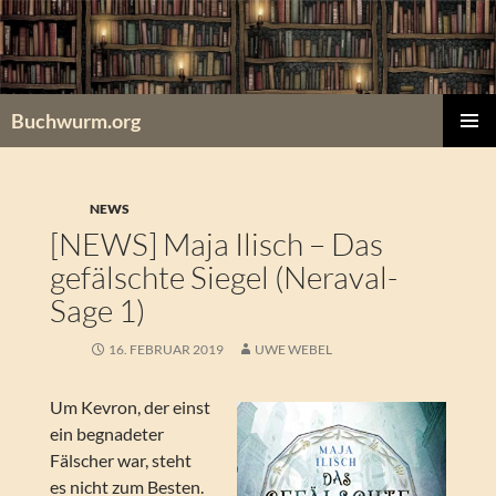
Zum
Inhalt
springen
Buchwurm.org
PRIMÄR
MENÜ
NEWS
[NEWS] Maja Ilisch – Das
gefälschte Siegel (Neraval-
Sage 1)
16. FEBRUAR 2019
UWE WEBEL
Um Kevron, der einst
ein begnadeter
Fälscher war, steht
es nicht zum Besten.