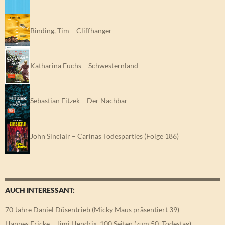
Binding, Tim – Cliffhanger
Katharina Fuchs – Schwesternland
Sebastian Fitzek – Der Nachbar
John Sinclair – Carinas Todesparties (Folge 186)
AUCH INTERESSANT:
70 Jahre Daniel Düsentrieb (Micky Maus präsentiert 39)
Hannes Fricke – Jimi Hendrix. 100 Seiten (zum 50. Todestag)