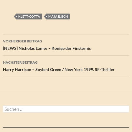
KLETT-COTTA
MAJA ILISCH
Beitragsnavigation
VORHERIGER BEITRAG
[NEWS] Nicholas Eames – Könige der Finsternis
NÄCHSTER BEITRAG
Harry Harrison – Soylent Green / New York 1999. SF-Thriller
Suchen
nach: