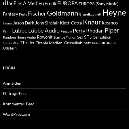
dtv
EUROPA
Eins A Medien
Erotik
EUROPA (Sony Music)
Heyne
Goldmann
Fischer
Fantasy
Festa
Gruselkabinett
Knaur
kosmos
Klett-Cotta
Jason Dark
John Sinclair
Horror
Piper
Lübbe Audio
Lübbe
Perry Rhodan
Krimi
Penguin
Rowohlt
SF
Sex
Silber Edition
Random House Audio
Science Fiction
Thriller
Titania Medien, Gruselkabinett
Ulf Blanck
Stefan Wolf
TKKG
Ullstein
LOGIN
Anmelden
Eintrags-Feed
Kommentar-Feed
WordPress.org