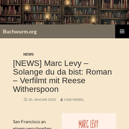
Zum
Inhalt
springen
Buchwurm.org
PRIMÄR
MENÜ
NEWS
[NEWS] Marc Levy –
Solange du da bist: Roman
– Verfilmt mit Reese
Witherspoon
30. JANUAR 2020
UWE WEBEL
San Francisco an
einem verschneiten