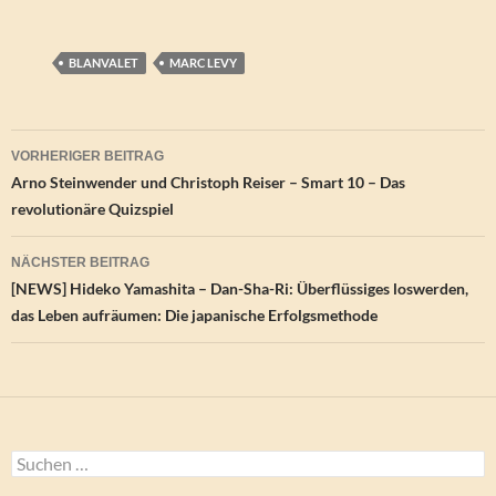
BLANVALET
MARC LEVY
Beitragsnavigation
VORHERIGER BEITRAG
Arno Steinwender und Christoph Reiser – Smart 10 – Das
revolutionäre Quizspiel
NÄCHSTER BEITRAG
[NEWS] Hideko Yamashita – Dan-Sha-Ri: Überflüssiges loswerden,
das Leben aufräumen: Die japanische Erfolgsmethode
Suchen
nach: