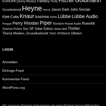
Goldmann
Fischer
Fantasy
EUROPA (Sony Music)
Festa
Heyne
Jason Dark
John Sinclair
Gruselkabinett
Horror
Knaur
Lübbe
Lübbe Audio
kosmos
Klett-Cotta
Krimi
Piper
Perry Rhodan
Rowohlt
Random House Audio
Penguin
Thriller
SF
Sex
Silber Edition
Science Fiction
Stefan Wolf
Ullstein
Titania Medien, Gruselkabinett
Ulf Blanck
TKKG
LOGIN
Anmelden
Eintrags-Feed
Kommentar-Feed
WordPress.org
Als amazon-Partner bekommen wir eine Prämie bei qualifizierten