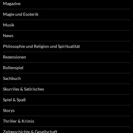
Magazine
Magie und Esoterik
Musik
News
Philosophie und Religion und Spiritualität
Rezensionen
Rollenspiel
Sachbuch
Skurriles & Satirisches
Spiel & Spaß
Storys
Thriller & Krimis
Zeitgeschichte & Gesellschaft