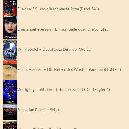
Die drei ??? und die schwarze Rose (Band 241)
Emmanuelle Arsan – Emmanuelle oder Die Schule…
Willy Seidel – Das älteste Ding der Welt…
Frank Herbert – Die Ketzer des Wüstenplaneten (DUNE 5)
Wolfgang Hohlbein – Erbe der Nacht (Der Magier 1)
Sebastian Fitzek – Splitter