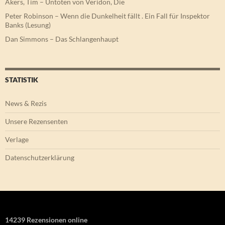
Akers, Tim – Untoten von Veridon, Die
Peter Robinson – Wenn die Dunkelheit fällt . Ein Fall für Inspektor
Banks (Lesung)
Dan Simmons – Das Schlangenhaupt
STATISTIK
News & Rezis
Unsere Rezensenten
Verlage
Datenschutzerklärung
14239 Rezensionen online