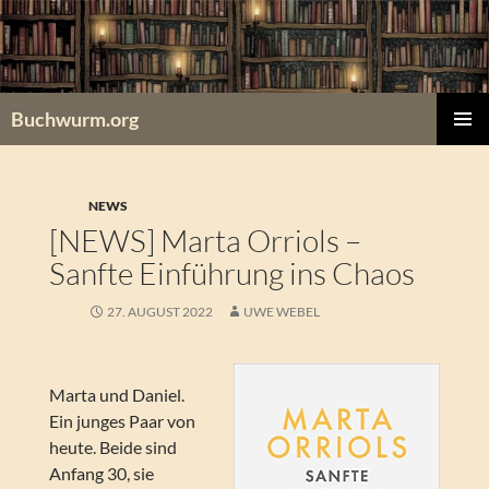
Zum
Inhalt
springen
Buchwurm.org
PRIMÄR
MENÜ
NEWS
[NEWS] Marta Orriols –
Sanfte Einführung ins Chaos
27. AUGUST 2022
UWE WEBEL
Marta und Daniel.
Ein junges Paar von
heute. Beide sind
Anfang 30, sie