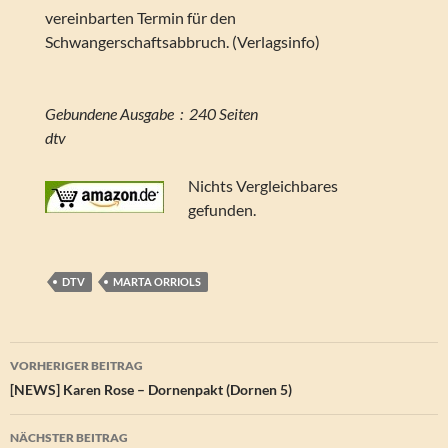
vereinbarten Termin für den
Schwangerschaftsabbruch. (Verlagsinfo)
Gebundene Ausgabe ‏ : ‎ 240 Seiten
dtv
Nichts Vergleichbares
gefunden.
DTV
MARTA ORRIOLS
Beitragsnavigation
VORHERIGER BEITRAG
[NEWS] Karen Rose – Dornenpakt (Dornen 5)
NÄCHSTER BEITRAG