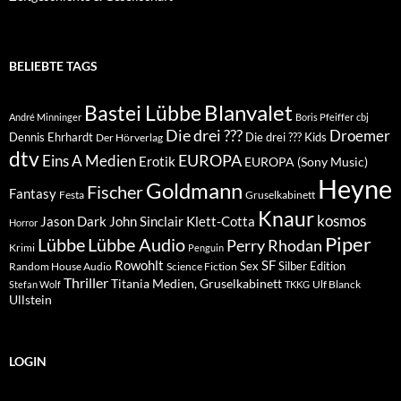
BELIEBTE TAGS
Blanvalet
Bastei Lübbe
André Minninger
Boris Pfeiffer
cbj
Die drei ???
Droemer
Dennis Ehrhardt
Die drei ??? Kids
Der Hörverlag
dtv
EUROPA
Eins A Medien
Erotik
EUROPA (Sony Music)
Heyne
Goldmann
Fischer
Fantasy
Festa
Gruselkabinett
Knaur
kosmos
Klett-Cotta
Jason Dark
John Sinclair
Horror
Piper
Lübbe Audio
Lübbe
Perry Rhodan
Krimi
Penguin
Rowohlt
SF
Sex
Silber Edition
Random House Audio
Science Fiction
Thriller
Titania Medien, Gruselkabinett
Ulf Blanck
Stefan Wolf
TKKG
Ullstein
LOGIN