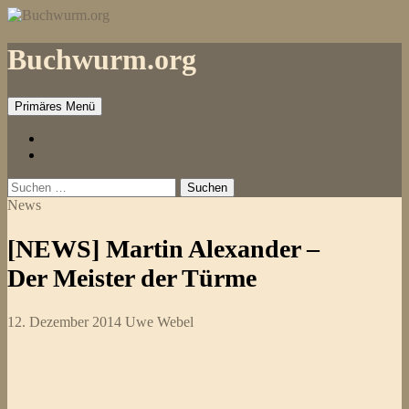
Zum
Inhalt
springen
Buchwurm.org
Primäres Menü
Impressum
Kontakt
Suchen
nach:
News
[NEWS] Martin Alexander –
Der Meister der Türme
12. Dezember 2014
Uwe Webel