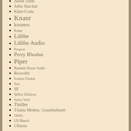
Jason Dark
John Sinclair
Klett-Cotta
Knaur
kosmos
Krimi
Lübbe
Lübbe Audio
Penguin
Perry Rhodan
Piper
Random House Audio
Rowohlt
Science Fiction
Sex
SF
Silber Edition
Stefan Wolf
Thriller
Titania Medien, Gruselkabinett
TKKG
Ulf Blanck
Ullstein