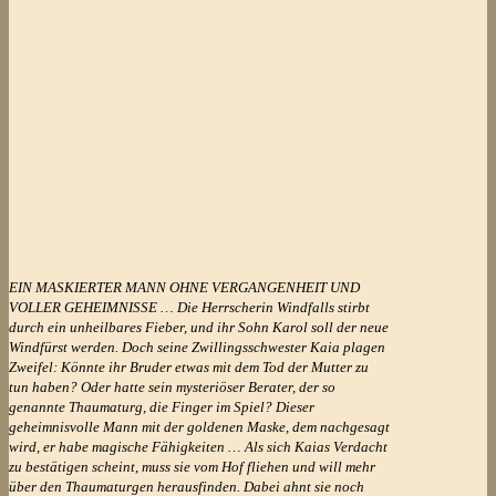
EIN MASKIERTER MANN OHNE VERGANGENHEIT UND
VOLLER GEHEIMNISSE … Die Herrscherin Windfalls stirbt
durch ein unheilbares Fieber, und ihr Sohn Karol soll der neue
Windfürst werden. Doch seine Zwillingsschwester Kaia plagen
Zweifel: Könnte ihr Bruder etwas mit dem Tod der Mutter zu
tun haben? Oder hatte sein mysteriöser Berater, der so
genannte Thaumaturg, die Finger im Spiel? Dieser
geheimnisvolle Mann mit der goldenen Maske, dem nachgesagt
wird, er habe magische Fähigkeiten … Als sich Kaias Verdacht
zu bestätigen scheint, muss sie vom Hof fliehen und will mehr
über den Thaumaturgen herausfinden. Dabei ahnt sie noch