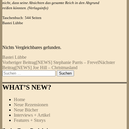
nicht, dass seine Absichten das gesamte Reich in den Abgrund
reißen könnten. (Verlagsinfo)
Taschenbuch: 544 Seiten
Bastei Lübbe
Nichts Vergleichbares gefunden.
Bastei Lübbe
Beitragsnavigation
Vorheriger Beitrag
[NEWS] Stephanie Parris – Frevel
Nächster
Beitrag
[NEWS] Joe Hill – Christmasland
Suchen
nach:
WHAT’S NEW?
Home
Neue Rezensionen
Neue Bücher
Interviews + Artikel
Features + Storys