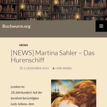
Zum
Inhalt
springen
Buchwurm.org
PRIMÄR
MENÜ
NEWS
[NEWS] Martina Sahler – Das
Hurenschiff
3. DEZEMBER 2014
UWE WEBEL
London im
18.Jahrhundert: Auf der
berühmt-berüchtigten
Lady Juliana, dem