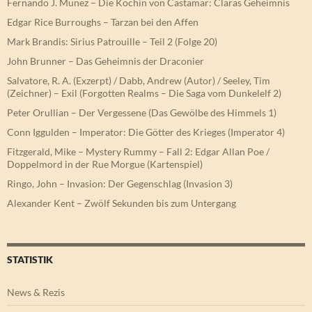
Fernando J. Munez – Die Köchin von Castamar: Claras Geheimnis
Edgar Rice Burroughs – Tarzan bei den Affen
Mark Brandis: Sirius Patrouille – Teil 2 (Folge 20)
John Brunner – Das Geheimnis der Draconier
Salvatore, R. A. (Exzerpt) / Dabb, Andrew (Autor) / Seeley, Tim
(Zeichner) – Exil (Forgotten Realms – Die Saga vom Dunkelelf 2)
Peter Orullian – Der Vergessene (Das Gewölbe des Himmels 1)
Conn Iggulden – Imperator: Die Götter des Krieges (Imperator 4)
Fitzgerald, Mike – Mystery Rummy – Fall 2: Edgar Allan Poe /
Doppelmord in der Rue Morgue (Kartenspiel)
Ringo, John – Invasion: Der Gegenschlag (Invasion 3)
Alexander Kent – Zwölf Sekunden bis zum Untergang
STATISTIK
News & Rezis