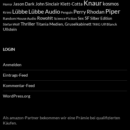
Knaur
kosmos
Klett-Cotta
Jason Dark
John Sinclair
Horror
Piper
Lübbe Audio
Lübbe
Perry Rhodan
Krimi
Penguin
Rowohlt
SF
Sex
Silber Edition
Random House Audio
Science Fiction
Thriller
Titania Medien, Gruselkabinett
Ulf Blanck
Stefan Wolf
TKKG
Ullstein
LOGIN
Anmelden
Eintrags-Feed
Kommentar-Feed
WordPress.org
Als amazon-Partner bekommen wir eine Prämie bei qualifizierten
Käufen.