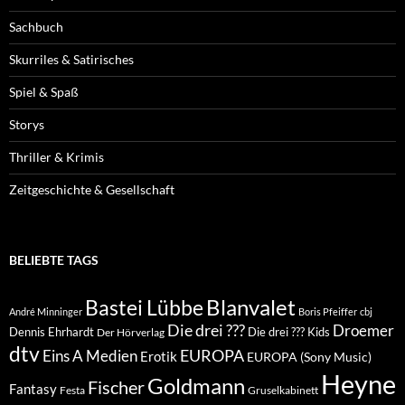
Sachbuch
Skurriles & Satirisches
Spiel & Spaß
Storys
Thriller & Krimis
Zeitgeschichte & Gesellschaft
BELIEBTE TAGS
Blanvalet
Bastei Lübbe
André Minninger
Boris Pfeiffer
cbj
Die drei ???
Droemer
Dennis Ehrhardt
Die drei ??? Kids
Der Hörverlag
dtv
EUROPA
Eins A Medien
Erotik
EUROPA (Sony Music)
Heyne
Goldmann
Fischer
Fantasy
Festa
Gruselkabinett