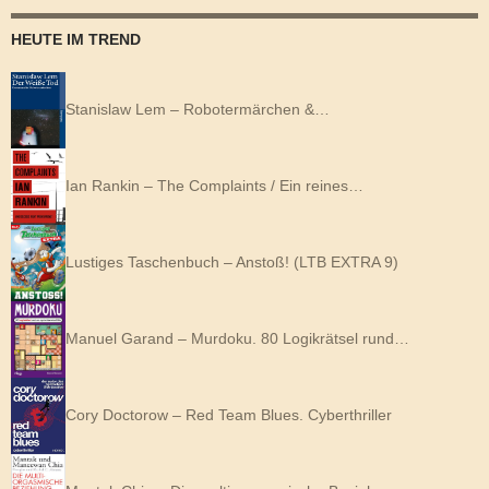
HEUTE IM TREND
Stanislaw Lem – Robotermärchen &…
Ian Rankin – The Complaints / Ein reines…
Lustiges Taschenbuch – Anstoß! (LTB EXTRA 9)
Manuel Garand – Murdoku. 80 Logikrätsel rund…
Cory Doctorow – Red Team Blues. Cyberthriller