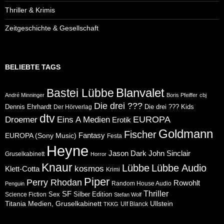
Thriller & Krimis
Zeitgeschichte & Gesellschaft
BELIEBTE TAGS
Blanvalet
Bastei Lübbe
André Minninger
Boris Pfeiffer
cbj
Die drei ???
Dennis Ehrhardt
Die drei ??? Kids
Der Hörverlag
dtv
Eins A Medien
EUROPA
Droemer
Erotik
Goldmann
Fischer
Fantasy
EUROPA (Sony Music)
Festa
Heyne
Jason Dark
John Sinclair
Gruselkabinett
Horror
Knaur
Lübbe
Lübbe Audio
kosmos
Klett-Cotta
Krimi
Piper
Perry Rhodan
Rowohlt
Random House Audio
Penguin
Thriller
SF
Sex
Silber Edition
Science Fiction
Stefan Wolf
Ullstein
Titania Medien, Gruselkabinett
Ulf Blanck
TKKG