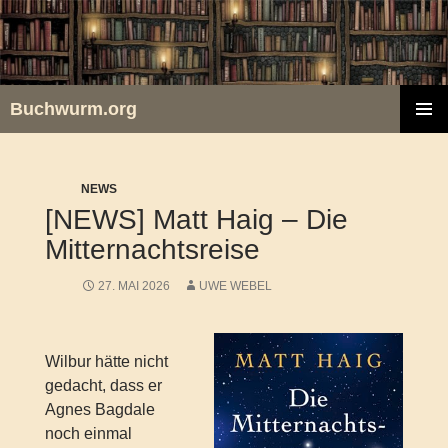
Zum
Inhalt
springen
Buchwurm.org
PRIMÄR
MENÜ
NEWS
[NEWS] Matt Haig – Die
Mitternachtsreise
27. MAI 2026
UWE WEBEL
Wilbur hätte nicht
gedacht, dass er
Agnes Bagdale
noch einmal