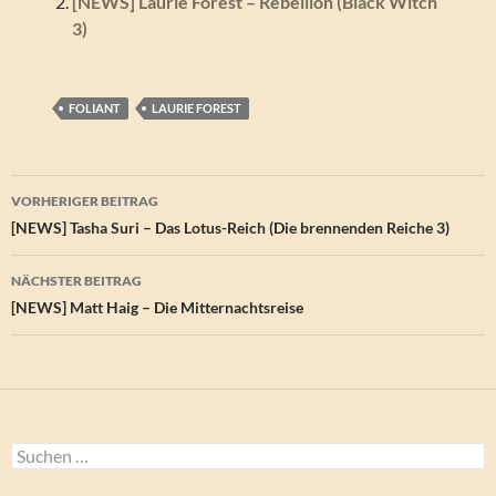
[NEWS] Laurie Forest – Rebellion (Black Witch
3)
FOLIANT
LAURIE FOREST
Beitragsnavigation
VORHERIGER BEITRAG
[NEWS] Tasha Suri – Das Lotus-Reich (Die brennenden Reiche 3)
NÄCHSTER BEITRAG
[NEWS] Matt Haig – Die Mitternachtsreise
Suchen
nach: