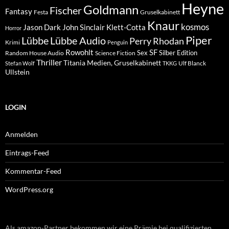
Heyne
Goldmann
Fischer
Fantasy
Festa
Gruselkabinett
Knaur
kosmos
Klett-Cotta
Jason Dark
John Sinclair
Horror
Piper
Lübbe Audio
Lübbe
Perry Rhodan
Krimi
Penguin
Rowohlt
SF
Sex
Silber Edition
Random House Audio
Science Fiction
Thriller
Titania Medien, Gruselkabinett
Ulf Blanck
Stefan Wolf
TKKG
Ullstein
LOGIN
Anmelden
Eintrags-Feed
Kommentar-Feed
WordPress.org
Als amazon-Partner bekommen wir eine Prämie bei qualifizierten