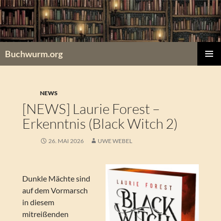
Zum
Inhalt
springen
Buchwurm.org
PRIMÄR
MENÜ
NEWS
[NEWS] Laurie Forest –
Erkenntnis (Black Witch 2)
26. MAI 2026
UWE WEBEL
Dunkle Mächte sind
auf dem Vormarsch
in diesem
mitreißenden