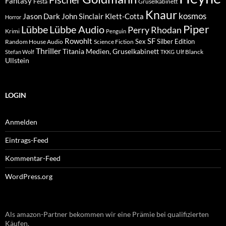
Fantasy
Festa
Gruselkabinett
Knaur
kosmos
Klett-Cotta
Jason Dark
John Sinclair
Horror
Piper
Lübbe Audio
Lübbe
Perry Rhodan
Krimi
Penguin
Rowohlt
SF
Sex
Silber Edition
Random House Audio
Science Fiction
Thriller
Titania Medien, Gruselkabinett
Ulf Blanck
Stefan Wolf
TKKG
Ullstein
LOGIN
Anmelden
Eintrags-Feed
Kommentar-Feed
WordPress.org
Als amazon-Partner bekommen wir eine Prämie bei qualifizierten
Käufen.