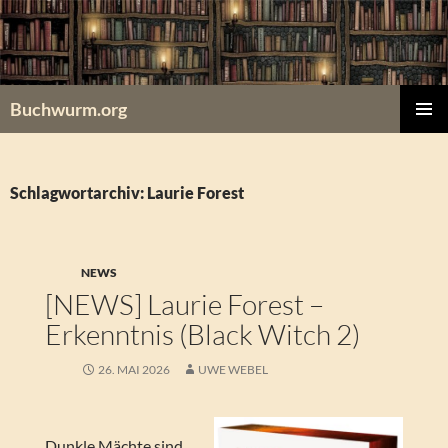
Zum
Inhalt
springen
Buchwurm.org
PRIMÄR
MENÜ
Schlagwortarchiv: Laurie Forest
NEWS
[NEWS] Laurie Forest –
Erkenntnis (Black Witch 2)
26. MAI 2026
UWE WEBEL
Dunkle Mächte sind