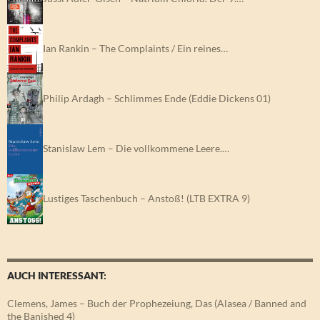
Ian Rankin – The Complaints / Ein reines…
Philip Ardagh – Schlimmes Ende (Eddie Dickens 01)
Stanislaw Lem – Die vollkommene Leere.…
Lustiges Taschenbuch – Anstoß! (LTB EXTRA 9)
AUCH INTERESSANT:
Clemens, James – Buch der Prophezeiung, Das (Alasea / Banned and
the Banished 4)