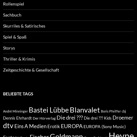
Rollenspiel
Sachbuch
Skurriles & Satirisches
Spiel & Spaß
Storys
Thriller & Krimis
Zeitgeschichte & Gesellschaft
BELIEBTE TAGS
Blanvalet
Bastei Lübbe
André Minninger
Boris Pfeiffer
cbj
Die drei ???
Droemer
Dennis Ehrhardt
Die drei ??? Kids
Der Hörverlag
dtv
EUROPA
Eins A Medien
Erotik
EUROPA (Sony Music)
Heyne
Goldmann
Fischer