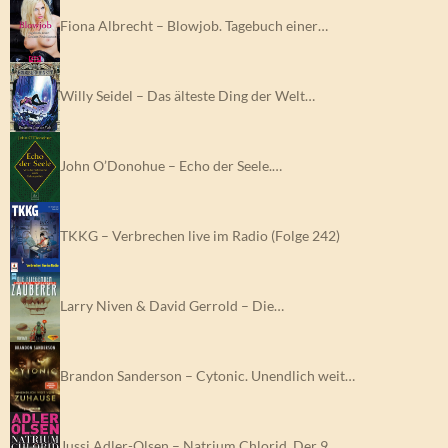
Fiona Albrecht – Blowjob. Tagebuch einer…
Willy Seidel – Das älteste Ding der Welt…
John O’Donohue – Echo der Seele.…
TKKG – Verbrechen live im Radio (Folge 242)
Larry Niven & David Gerrold – Die…
Brandon Sanderson – Cytonic. Unendlich weit…
Jussi Adler-Olsen – Natrium Chlorid. Der 9.…