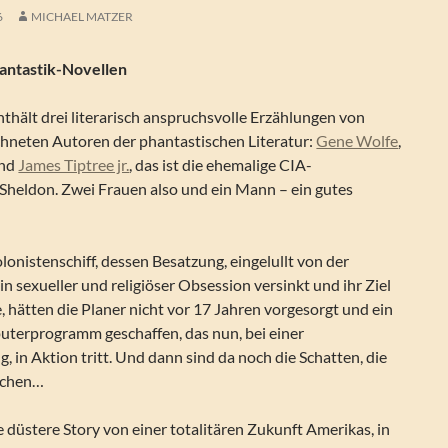
6
MICHAEL MATZER
antastik-Novellen
thält drei literarisch anspruchsvolle Erzählungen von
hneten Autoren der phantastischen Literatur:
Gene Wolfe
,
nd
James Tiptree jr.
, das ist die ehemalige CIA-
 Sheldon. Zwei Frauen also und ein Mann – ein gutes
lonistenschiff, dessen Besatzung, eingelullt von der
in sexueller und religiöser Obsession versinkt und ihr Ziel
, hätten die Planer nicht vor 17 Jahren vorgesorgt und ein
puterprogramm geschaffen, das nun, bei einer
 in Aktion tritt. Und dann sind da noch die Schatten, die
achen…
e düstere Story von einer totalitären Zukunft Amerikas, in