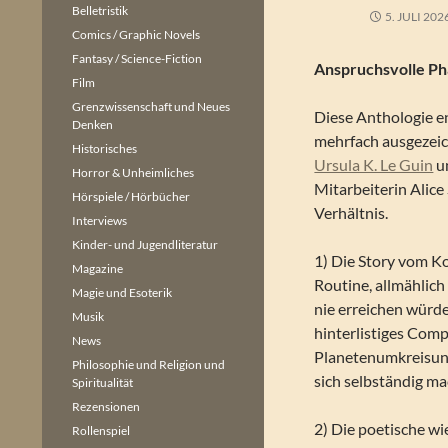
Belletristik
5. JULI 202
Comics / Graphic Novels
Fantasy / Science-Fiction
Anspruchsvolle Ph
Film
Grenzwissenschaft und Neues
Diese Anthologie en
Denken
mehrfach ausgezeic
Historisches
Ursula K. Le Guin
u
Horror & Unheimliches
Mitarbeiterin Alice
Hörspiele / Hörbücher
Verhältnis.
Interviews
Kinder- und Jugendliteratur
1) Die Story vom Ko
Magazine
Routine, allmählich 
Magie und Esoterik
nie erreichen würde
Musik
hinterlistiges Com
News
Planetenumkreisung,
Philosophie und Religion und
sich selbständig m
Spiritualität
Rezensionen
2) Die poetische wi
Rollenspiel