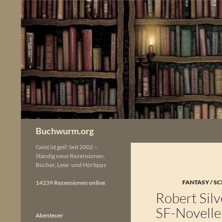
Zum
Inhalt
springen
Buchwurm.org
Geist ist geil! Seit 2002 –
Ständig neue Rezensionen,
Bücher, Lese- und Hörtipps
FANTASY / SC
14239 Rezensionen online
Robert Silv
SF-Novell
Abenteuer