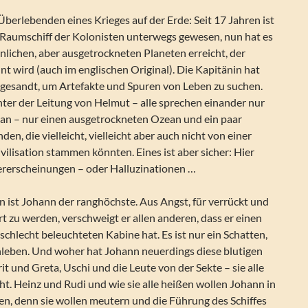
 Überlebenden eines Krieges auf der Erde: Seit 17 Jahren ist
 Raumschiff der Kolonisten unterwegs gewesen, nun hat es
nlichen, aber ausgetrockneten Planeten erreicht, der
 wird (auch im englischen Original). Die Kapitänin hat
sgesandt, um Artefakte und Spuren von Leben zu suchen.
ter der Leitung von Helmut – alle sprechen einander nur
n – nur einen ausgetrockneten Ozean und ein paar
den, die vielleicht, vielleicht aber auch nicht von einer
lisation stammen könnten. Eines ist aber sicher: Hier
tererscheinungen – oder Halluzinationen …
n ist Johann der ranghöchste. Aus Angst, für verrückt und
rt zu werden, verschweigt er allen anderen, dass er einen
 schlecht beleuchteten Kabine hat. Es ist nur ein Schatten,
enleben. Und woher hat Johann neuerdings diese blutigen
it und Greta, Uschi und die Leute von der Sekte – sie alle
ht. Heinz und Rudi und wie sie alle heißen wollen Johann in
en, denn sie wollen meutern und die Führung des Schiffes