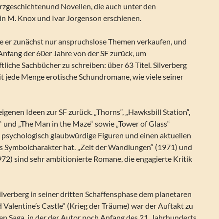
zgeschichtenund Novellen, die auch unter den
 M. Knox und Ivar Jorgenson erschienen.
 er zunächst nur anspruchslose Themen verkaufen, und
 Anfang der 60er Jahre von der SF zurück, um
liche Sachbücher zu schreiben: über 63 Titel. Silverberg
eit jede Menge erotische Schundromane, wie viele seiner
eigenen Ideen zur SF zurück. „Thorns“, „Hawksbill Station“,
“ und „The Man in the Maze“ sowie „Tower of Glass“
h psychologisch glaubwürdige Figuren und einen aktuellen
ls Symbolcharakter hat. „Zeit der Wandlungen“ (1971) und
1972) sind sehr ambitionierte Romane, die engagierte Kritik
lverberg in seiner dritten Schaffensphase dem planetaren
 Valentine’s Castle“ (Krieg der Träume) war der Auftakt zu
en Saga, in der der Autor noch Anfang des 21. Jahrhunderts