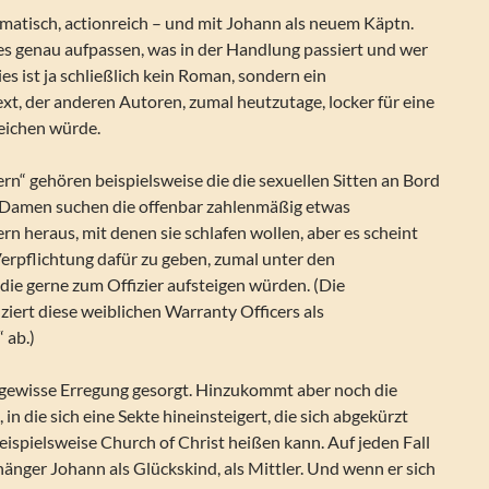
matisch, actionreich – und mit Johann als neuem Käptn.
es genau aufpassen, was in der Handlung passiert und wer
es ist ja schließlich kein Roman, sondern ein
xt, der anderen Autoren, zumal heutzutage, locker für eine
eichen würde.
n“ gehören beispielsweise die die sexuellen Sitten an Bord
ie Damen suchen die offenbar zahlenmäßig etwas
 heraus, mit denen sie schlafen wollen, aber es scheint
erpflichtung dafür zu geben, zumal unter den
 die gerne zum Offizier aufsteigen würden. (Die
ziert diese weiblichen Warranty Officers als
 ab.)
ne gewisse Erregung gesorgt. Hinzukommt aber noch die
 in die sich eine Sekte hineinsteigert, die sich abgekürzt
eispielsweise Church of Christ heißen kann. Auf jeden Fall
änger Johann als Glückskind, als Mittler. Und wenn er sich