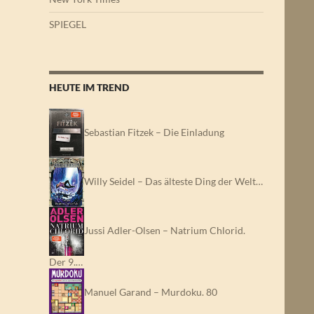
SPIEGEL
HEUTE IM TREND
Sebastian Fitzek – Die Einladung
Willy Seidel – Das älteste Ding der Welt…
Jussi Adler-Olsen – Natrium Chlorid.
Der 9.…
Manuel Garand – Murdoku. 80