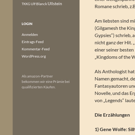
Ullstein
Ulf Blanck
TKKG
Romane schrieb, z.B
Am liebsten sind m
LOGIN
(Gilgamesh the King
Anmelden
Gypsies“) schrieb,
Eintrags-Feed
nicht ganz der Hit. 
Kommentar-Feed
einer seiner best
WordPress.org
„Kingdoms of the Wa
Als Anthologist hat
Als amazon-Partner
Namen gemacht, der
bekommen wir eine Prämie bei
Fantasyautoren und 
qualifizierten Käufen.
Novelle, und das Er
von „Legends“ lautet
Die Erzählungen
1) Gene Wolfe: Sil