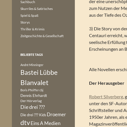
der eine unerschöpf
Sachbuch
zum Nutzen der Men
Skurriles & Satirisches
aus der Tiefe des 
Spiel & Spaß
Storys
3) Die Story von d
Thriller & Krimis
Centauri erreicht, 
Zeitgeschichte & Gesellschaft
seelische Erfüllung
Erscheinungen an B
BELIEBTE TAGS
André Minninger
Alle Novellen ersch
Bastei Lübbe
Blanvalet
Der Herausgeber
Boris Pfeiffer
cbj
Dennis Ehrhardt
Robert Silverberg
,
Der Hörverlag
unter den SF-Autore
Die drei ???
Schriftsteller und A
Droemer
Die drei ??? Kids
1950er Jahren, als 
dtv
Eins A Medien
Magazinveröffentli