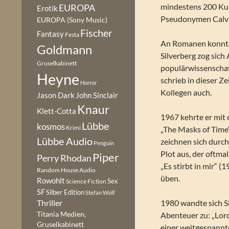
mindestens 200 Kur
EUROPA
Erotik
Pseudonymen Calvin
EUROPA (Sony Music)
Fischer
Fantasy
Festa
An Romanen konnte
Goldmann
Silverberg zog sich
Gruselkabinett
populärwissenschaft
Heyne
schrieb in dieser Z
Horror
Kollegen auch.
Jason Dark
John Sinclair
Knaur
Klett-Cotta
1967 kehrte er mit 
Lübbe
kosmos
Krimi
„The Masks of Time
Lübbe Audio
zeichnen sich durc
Penguin
Plot aus, der oftma
Piper
Perry Rhodan
„Es stirbt in mir“ (
Random House Audio
üben.
Rowohlt
Sex
Science Fiction
SF
Silber Edition
Stefan Wolf
1980 wandte sich Si
Thriller
Titania Medien,
Abenteuer zu: „Lord
Gruselkabinett
einer weitgespannt