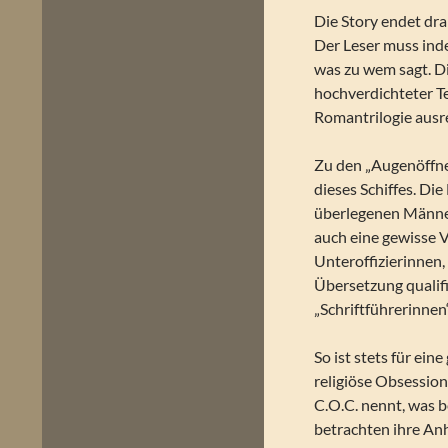
Die Story endet dra
Der Leser muss ind
was zu wem sagt. Di
hochverdichteter Te
Romantrilogie ausr
Zu den „Augenöffner
dieses Schiffes. D
überlegenen Männern
auch eine gewisse V
Unteroffizierinnen,
Übersetzung qualifi
„Schriftführerinnen“
So ist stets für ei
religiöse Obsession,
C.O.C. nennt, was b
betrachten ihre Anh