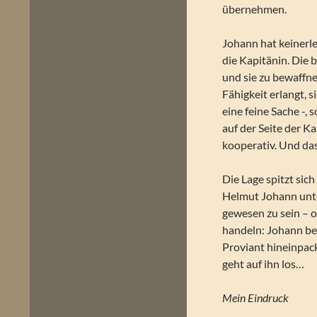
übernehmen.
Johann hat keinerle
die Kapitänin. Die 
und sie zu bewaffne
Fähigkeit erlangt, 
eine feine Sache -,
auf der Seite der K
kooperativ. Und das
Die Lage spitzt sic
Helmut Johann unte
gewesen zu sein – 
handeln: Johann be
Proviant hineinpack
geht auf ihn los…
Mein Eindruck