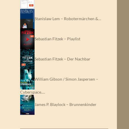
Stanislaw Lem – Robotermärchen &…
Sebastian Fitzek – Playlist
Sebastian Fitzek – Der Nachbar
William Gibson / Simon Jaspersen –
Cyberspace.…
James P. Blaylock – Brunnenkinder