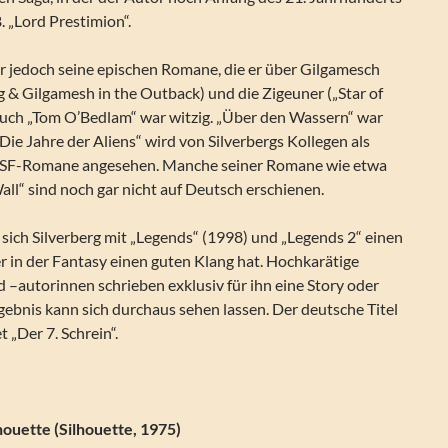
. „Lord Prestimion“.
ir jedoch seine epischen Romane, die er über Gilgamesch
 & Gilgamesh in the Outback) und die Zigeuner („Star of
 auch „Tom O’Bedlam“ war witzig. „Über den Wassern“ war
„Die Jahre der Aliens“ wird von Silverbergs Kollegen als
en SF-Romane angesehen. Manche seiner Romane wie etwa
ll“ sind noch gar nicht auf Deutsch erschienen.
 sich Silverberg mit „Legends“ (1998) und „Legends 2“ einen
 in der Fantasy einen guten Klang hat. Hochkarätige
–autorinnen schrieben exklusiv für ihn eine Story oder
gebnis kann sich durchaus sehen lassen. Der deutsche Titel
 „Der 7. Schrein“.
houette (Silhouette, 1975)