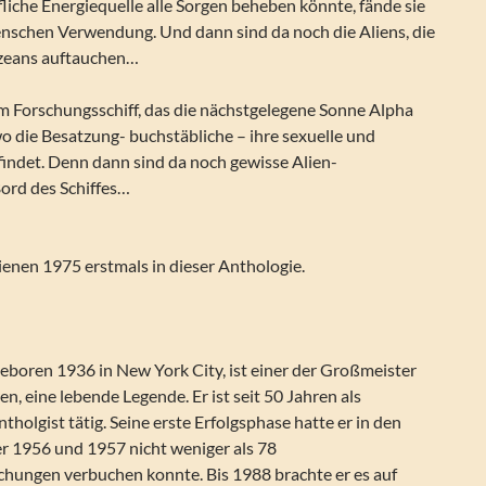
liche Energiequelle alle Sorgen beheben könnte, fände sie
schen Verwendung. Und dann sind da noch die Aliens, die
Ozeans auftauchen…
em Forschungsschiff, das die nächstgelegene Sonne Alpha
wo die Besatzung- buchstäbliche – ihre sexuelle und
 findet. Denn dann sind da noch gewisse Alien-
ord des Schiffes…
ienen 1975 erstmals in dieser Anthologie.
 geboren 1936 in New York City, ist einer der Großmeister
n, eine lebende Legende. Er ist seit 50 Jahren als
ntholgist tätig. Seine erste Erfolgsphase hatte er in den
er 1956 und 1957 nicht weniger als 78
chungen verbuchen konnte. Bis 1988 brachte er es auf