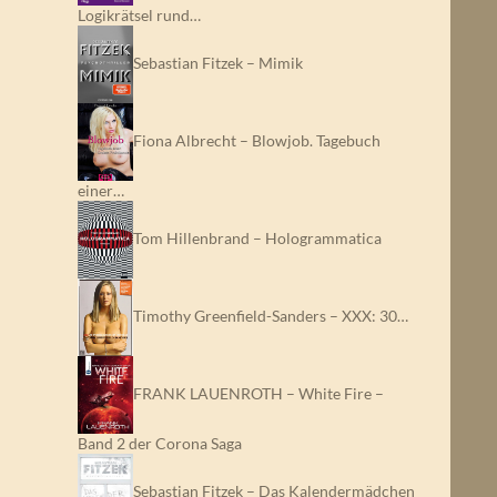
Logikrätsel rund…
Sebastian Fitzek – Mimik
Fiona Albrecht – Blowjob. Tagebuch
einer…
Tom Hillenbrand – Hologrammatica
Timothy Greenfield-Sanders – XXX: 30…
FRANK LAUENROTH – White Fire –
Band 2 der Corona Saga
Sebastian Fitzek – Das Kalendermädchen