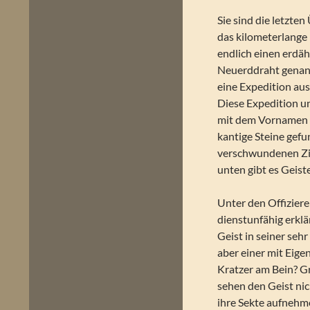
Sie sind die letzten
das kilometerlange
endlich einen erdäh
Neuerddraht genannt
eine Expedition au
Diese Expedition un
mit dem Vornamen a
kantige Steine gefun
verschwundenen Zivi
unten gibt es Geis
Unter den Offiziere
dienstunfähig erklä
Geist in seiner sehr
aber einer mit Eig
Kratzer am Bein? Gr
sehen den Geist nic
ihre Sekte aufnehm