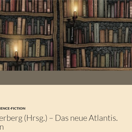
IENCE-FICTION
erberg (Hrsg.) – Das neue Atlantis.
en