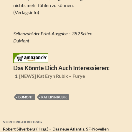
nichts mehr fühlen zu können.
(Verlagsinfo)
Seitenzahl der Print-Ausgabe ‏ : ‎ 352 Seiten
DuMont
Das Könnte Dich Auch Interessieren:
[NEWS] Kat Eryn Rubik – Furye
DUMONT
KAT ERYN RUBIK
Beitragsnavigation
VORHERIGER BEITRAG
Robert Silverberg (Hrsg.) – Das neue Atlantis. SF-Novellen