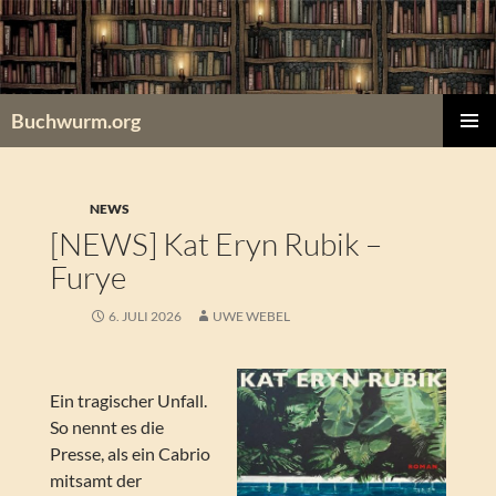
Zum
Inhalt
springen
Buchwurm.org
PRIMÄR
MENÜ
NEWS
[NEWS] Kat Eryn Rubik –
Furye
6. JULI 2026
UWE WEBEL
Ein tragischer Unfall.
So nennt es die
Presse, als ein Cabrio
mitsamt der