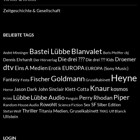
Zeitgeschichte & Gesellschaft
BELIEBTE TAGS
Blanvalet
Bastei Lübbe
André Minninger
Boris Pfeiffer
cbj
Die drei ???
Droemer
Dennis Ehrhardt
Die drei ??? Kids
Der Hörverlag
dtv
EUROPA
Eins A Medien
Erotik
EUROPA (Sony Music)
Heyne
Goldmann
Fischer
Fantasy
Festa
Gruselkabinett
Knaur
kosmos
Klett-Cotta
Jason Dark
John Sinclair
Horror
Piper
Lübbe Audio
Lübbe
Perry Rhodan
Krimi
Penguin
Rowohlt
SF
Sex
Silber Edition
Random House Audio
Science Fiction
Thriller
Titania Medien, Gruselkabinett
Ulf Blanck
Stefan Wolf
TKKG
Ullstein
LOGIN