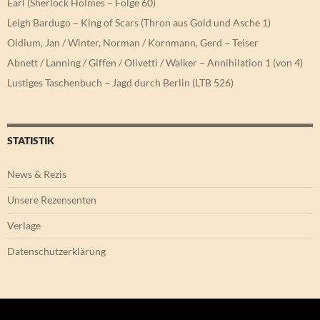
Earl (Sherlock Holmes – Folge 60)
Leigh Bardugo – King of Scars (Thron aus Gold und Asche 1)
Oidium, Jan / Winter, Norman / Kornmann, Gerd – Teiser
Abnett / Lanning / Giffen / Olivetti / Walker – Annihilation 1 (von 4)
Lustiges Taschenbuch – Jagd durch Berlin (LTB 526)
STATISTIK
News & Rezis
Unsere Rezensenten
Verlage
Datenschutzerklärung