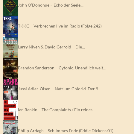
John O’Donohue – Echo der Seele.…
TKKG – Verbrechen live im Radio (Folge 242)
Larry Niven & David Gerrold – Die…
Brandon Sanderson – Cytonic. Unendlich weit…
Jussi Adler-Olsen – Natrium Chlorid. Der 9.…
Ian Rankin – The Complaints / Ein reines…
Philip Ardagh – Schlimmes Ende (Eddie Dickens 01)