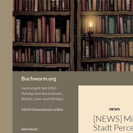
Zum
Inhalt
springen
Buchwurm.org
Geist ist geil! Seit 2002 –
Ständig neue Rezensionen,
Bücher, Lese- und Hörtipps
NEWS
14239 Rezensionen online
[NEWS] Mic
Stadt Perce
Abenteuer