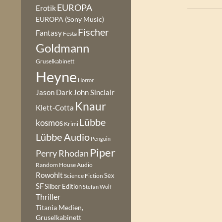
EUROPA
Erotik
EUROPA (Sony Music)
Fischer
Fantasy
Festa
Goldmann
Gruselkabinett
Heyne
Horror
Jason Dark
John Sinclair
Knaur
Klett-Cotta
Lübbe
kosmos
Krimi
Lübbe Audio
Penguin
Piper
Perry Rhodan
Random House Audio
Rowohlt
Sex
Science Fiction
SF
Silber Edition
Stefan Wolf
Thriller
Titania Medien,
Gruselkabinett