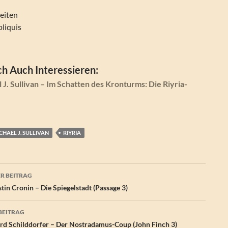
eiten
pliquis
h Auch Interessieren:
J. Sullivan – Im Schatten des Kronturms: Die Riyria-
CHAEL J. SULLIVAN
RIYRIA
agsnavigation
R BEITRAG
in Cronin – Die Spiegelstadt (Passage 3)
BEITRAG
d Schilddorfer – Der Nostradamus-Coup (John Finch 3)