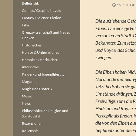
Belletristik
15. OKTOB
Comics / Graphic Novels
Fantasy / Science-Fiction
Die aufziehende Gef
Film
Elben. Die einzige Hi
Grenzwissenschaft und Neues
versunkenen Stadt. D
Denken
Bekannter. Zum letzt
Historisches
und Royce, das Schick
Horror & Unheimliches
zwingen.
Hörspiele / Hörbücher
Interviews
Die Elben haben Nid
Kinder- und Jugendliteratur
Nordlande mit beängs
Magazine
Jetzt bedrohen sie ga
Magie und Esoterik
Umstände drängen. 
Musik
Freiwilligen um die 
News
Hadrian und Royce er
Philosophie und Religion und
Percepliquis finden, 
Spiritualität
die von den Elben aus
Rezensionen
tief hinab unter die E
Rollenspiel