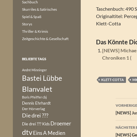
Sachbuch
Taschenbuch: 490 S
Skurriles & Satirisches
Originaltitel: Perce
Spiel & Spaß
Klett-Cotta
Storys
Thriller & Krimis
Zeitgeschichte & Gesellschaft
Das Könnte Dic
[NEWS] Michael 
Chroniken 1 (
BELIEBTE TAGS
André Minninger
Bastei Lübbe
KLETT-COTTA
MI
Blanvalet
Boris Pfeiffer
cbj
Beitr
Dennis Ehrhardt
VORHERIGE
Der Hörverlag
[NEWS] Just
Die drei ???
Droemer
Die drei ??? Kids
NÄCHSTER 
dtv
Eins A Medien
[NEWS] Ger