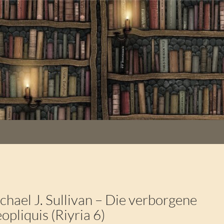
hael J. Sullivan – Die verborgene
opliquis (Riyria 6)