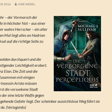
ER 2016
UWE WEBEL
ahr – der Vormarsch der
lfe in höchster Not – aus einer
er wahre Herrscher – ein alter
en Mal liegt alles an Hadrian
sal auf die richtige Seite zu
walden durchquert und die
tigender Leichtigkeit erobert.
nz Elan. Die Zeit und die
Zusammen mit einigen
Prinzessin Arista müssen
st die versunkene Stadt
in der eine letzte Waffe gegen
gehende Gefahr liegt. Der scheinbar aussichtslose Weg führt sie
rde. (Verlagsinfo)