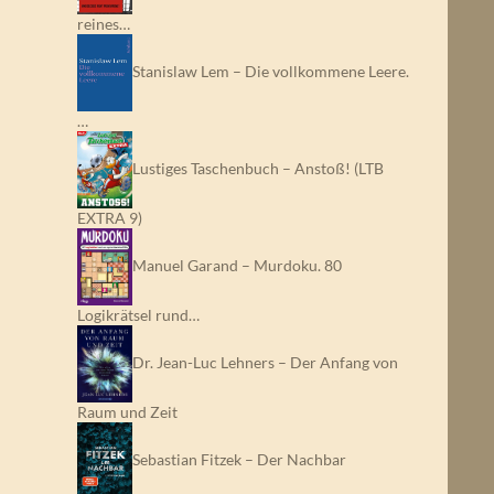
reines…
Stanislaw Lem – Die vollkommene Leere.
…
Lustiges Taschenbuch – Anstoß! (LTB
EXTRA 9)
Manuel Garand – Murdoku. 80
Logikrätsel rund…
Dr. Jean-Luc Lehners – Der Anfang von
Raum und Zeit
Sebastian Fitzek – Der Nachbar