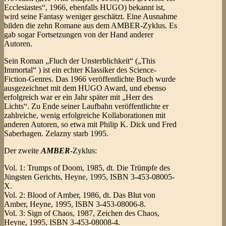
Ecclesiastes“, 1966, ebenfalls HUGO) bekannt ist,
wird seine Fantasy weniger geschätzt. Eine Ausnahme
bilden die zehn Romane aus dem AMBER-Zyklus. Es
gab sogar Fortsetzungen von der Hand anderer
Autoren.
Sein Roman „Fluch der Unsterblichkeit“ („This
Immortal“ ) ist ein echter Klassiker des Science-
Fiction-Genres. Das 1966 veröffentlichte Buch wurde
ausgezeichnet mit dem HUGO Award, und ebenso
erfolgreich war er ein Jahr später mit „Herr des
Lichts“. Zu Ende seiner Laufbahn veröffentlichte er
zahlreiche, wenig erfolgreiche Kollaborationen mit
anderen Autoren, so etwa mit Philip K. Dick und Fred
Saberhagen. Zelazny starb 1995.
Der zweite
AMBER
-Zyklus:
Vol. 1: Trumps of Doom, 1985, dt. Die Trümpfe des
Jüngsten Gerichts, Heyne, 1995, ISBN 3-453-08005-
X.
Vol. 2: Blood of Amber, 1986, dt. Das Blut von
Amber, Heyne, 1995, ISBN 3-453-08006-8.
Vol. 3: Sign of Chaos, 1987, Zeichen des Chaos,
Heyne, 1995, ISBN 3-453-08008-4.