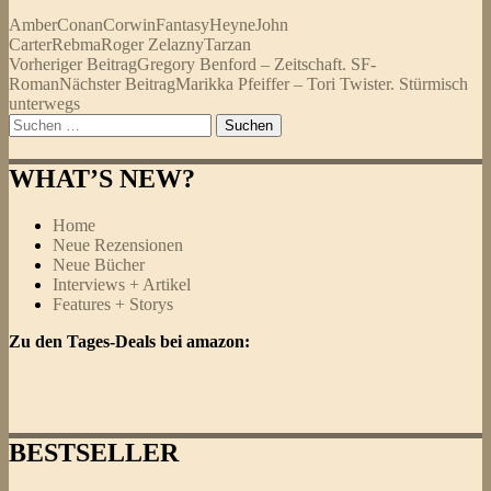
Amber
Conan
Corwin
Fantasy
Heyne
John
Carter
Rebma
Roger Zelazny
Tarzan
Beitragsnavigation
Vorheriger Beitrag
Gregory Benford – Zeitschaft. SF-
Roman
Nächster Beitrag
Marikka Pfeiffer – Tori Twister. Stürmisch
unterwegs
Suchen
nach:
WHAT’S NEW?
Home
Neue Rezensionen
Neue Bücher
Interviews + Artikel
Features + Storys
Zu den Tages-Deals bei amazon:
BESTSELLER