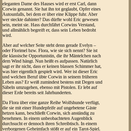
eleganten Dame des Hauses wird er erst Carl, dann
Corwin genannt. Sie hat ihn tot geglaubt, Opfer eines
Autounfalls, bei dem er über eine Klippe fuhr. Aber
wer steckte dahinter? Das dürfte wohl Eric gewesen
sein, meint sie. Hass durchfährt Corwins Verstand,
und allmählich begreift er, dass sein Leben bedroht
wird.
Aber auf welcher Seite steht denn gerade Evelyn –
oder Florimel bzw. Flora, wie sie sich nennt? Sie ist
die klassische Opportunistin, die ihr Mäntelchen nach
dem Wind hängt. Nun heißt es aufpassen. Natürlich
sagt er ihr nicht, dass er keinen blassen Schimmer hat,
was hier eigentlich gespielt wird. Wer ist dieser Eric
und welchen Beruf übte Corwin in seinem früheren
Leben aus? Er weiß zumindest bestens mit Degen und
Säbeln umzugehen, ebenso mit Pistolen. Er lebt auf
dieser Erde bereits seit Jahrhunderten.
Da Flora über eine ganze Reihe Wolfshunde verfügt,
die sie mit einer Hundepfeife auf ungebetene Gäste
hetzen kann, beschließt Corwin, sich anständig zu
benehmen. In einem unbeobachteten Augenblick
durchsucht er dennoch ihren Schreibtisch. In einem
verborgenen Geheimfach stößt er auf ein Tarot-Spiel.