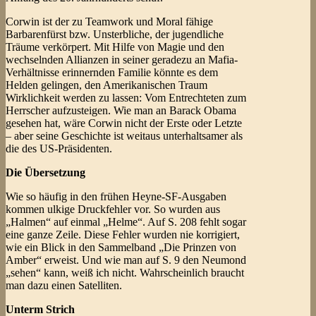
Corwin ist der zu Teamwork und Moral fähige
Barbarenfürst bzw. Unsterbliche, der jugendliche
Träume verkörpert. Mit Hilfe von Magie und den
wechselnden Allianzen in seiner geradezu an Mafia-
Verhältnisse erinnernden Familie könnte es dem
Helden gelingen, den Amerikanischen Traum
Wirklichkeit werden zu lassen: Vom Entrechteten zum
Herrscher aufzusteigen. Wie man an Barack Obama
gesehen hat, wäre Corwin nicht der Erste oder Letzte
– aber seine Geschichte ist weitaus unterhaltsamer als
die des US-Präsidenten.
Die Übersetzung
Wie so häufig in den frühen Heyne-SF-Ausgaben
kommen ulkige Druckfehler vor. So wurden aus
„Halmen“ auf einmal „Helme“. Auf S. 208 fehlt sogar
eine ganze Zeile. Diese Fehler wurden nie korrigiert,
wie ein Blick in den Sammelband „Die Prinzen von
Amber“ erweist. Und wie man auf S. 9 den Neumond
„sehen“ kann, weiß ich nicht. Wahrscheinlich braucht
man dazu einen Satelliten.
Unterm Strich