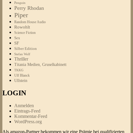
Penguin
Perry Rhodan
Piper
Random House Audio
Rowohlt
Science Fiction
Sex
SF
Silber Edition
Stefan Wolf
Thriller
Titania Medien, Gruselkabinett
TKKG
Ulf Blanck
Ullstein
LOGIN
Anmelden
Eintrags-Feed
Kommentar-Feed
WordPress.org
Als amazon-Partner bekommen wir eine Prämie bei qualifizierten