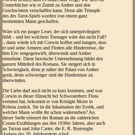
Unsterblicher wie er Zutritt zu Amber und den
Geschwistern verschaffen kann. Denn alle Trümpfe
des des Tarot-Spiels wurden von einem ganz
bestimmten Mann geschaffen.
Wäre ich ein junger Leser, der sich unterprivilegiert
fühlt – und bei welchem Teenager wäre das nicht Fall?
-, dann würde ich mit Corwin hoffen und bangen, dass
er und seine Armeen und Flotten alle Hindernisse, die
ihm Eric entgegenwirft, überwinde und Amber
einnehme. Diese heroische Unternehmung bildet den
ganzen Mittelteil des Romans. Sie steigert sich in
Schwierigkeit, denn je näher der Palast von Amber
gerät, desto schwieriger sind die Hindernisse zu
überwinden.
Die Liebe darf auch nicht zu kurz kommen, und was
Corwin in dieser Hinsicht bei Schwesterherz Flora
vermisst hat, bekommt er von Königin Moire in
Rebma zurück. Sie ist die Inkarnation der Erotik, und
welcher Mann wollte ihr schon widerstehen? An
dieser Stelle erinnert der Roman an die zahlreichen
Conan-Erzählungen aus den 1930er Jahren, aber auch
an Tarzan und John Carter, die E. R. Burroughs
Anfang des 20. Jahrhunderts schuf.