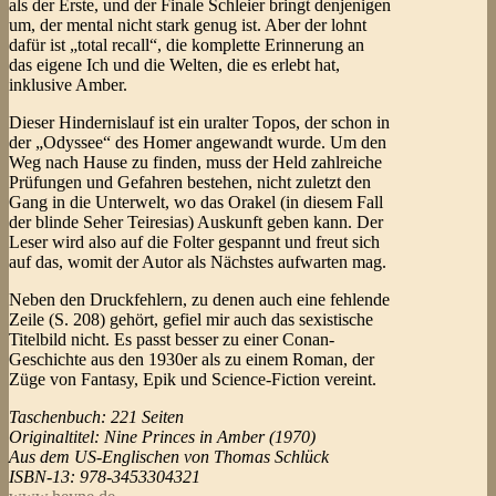
als der Erste, und der Finale Schleier bringt denjenigen
um, der mental nicht stark genug ist. Aber der lohnt
dafür ist „total recall“, die komplette Erinnerung an
das eigene Ich und die Welten, die es erlebt hat,
inklusive Amber.
Dieser Hindernislauf ist ein uralter Topos, der schon in
der „Odyssee“ des Homer angewandt wurde. Um den
Weg nach Hause zu finden, muss der Held zahlreiche
Prüfungen und Gefahren bestehen, nicht zuletzt den
Gang in die Unterwelt, wo das Orakel (in diesem Fall
der blinde Seher Teiresias) Auskunft geben kann. Der
Leser wird also auf die Folter gespannt und freut sich
auf das, womit der Autor als Nächstes aufwarten mag.
Neben den Druckfehlern, zu denen auch eine fehlende
Zeile (S. 208) gehört, gefiel mir auch das sexistische
Titelbild nicht. Es passt besser zu einer Conan-
Geschichte aus den 1930er als zu einem Roman, der
Züge von Fantasy, Epik und Science-Fiction vereint.
Taschenbuch: 221 Seiten
Originaltitel: Nine Princes in Amber (1970)
Aus dem US-Englischen von Thomas Schlück
ISBN-13: 978-3453304321