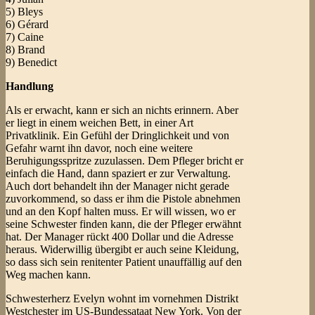
5) Bleys
6) Gérard
7) Caine
8) Brand
9) Benedict
Handlung
Als er erwacht, kann er sich an nichts erinnern. Aber
er liegt in einem weichen Bett, in einer Art
Privatklinik. Ein Gefühl der Dringlichkeit und von
Gefahr warnt ihn davor, noch eine weitere
Beruhigungsspritze zuzulassen. Dem Pfleger bricht er
einfach die Hand, dann spaziert er zur Verwaltung.
Auch dort behandelt ihn der Manager nicht gerade
zuvorkommend, so dass er ihm die Pistole abnehmen
und an den Kopf halten muss. Er will wissen, wo er
seine Schwester finden kann, die der Pfleger erwähnt
hat. Der Manager rückt 400 Dollar und die Adresse
heraus. Widerwillig übergibt er auch seine Kleidung,
so dass sich sein renitenter Patient unauffällig auf den
Weg machen kann.
Schwesterherz Evelyn wohnt im vornehmen Distrikt
Westchester im US-Bundessataat New York. Von der