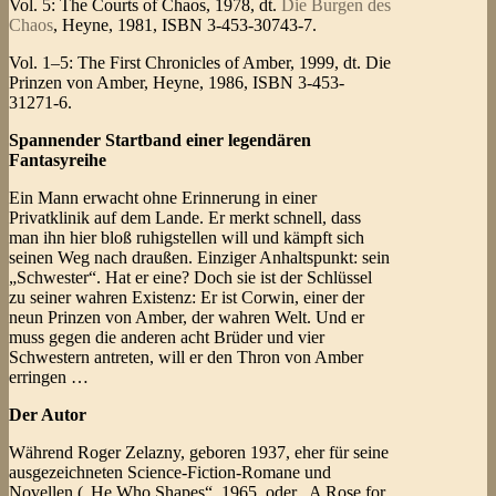
Vol. 5: The Courts of Chaos, 1978, dt.
Die Burgen des
Chaos
, Heyne, 1981, ISBN 3-453-30743-7.
Vol. 1–5: The First Chronicles of Amber, 1999, dt. Die
Prinzen von Amber, Heyne, 1986, ISBN 3-453-
31271-6.
Spannender Startband einer legendären
Fantasyreihe
Ein Mann erwacht ohne Erinnerung in einer
Privatklinik auf dem Lande. Er merkt schnell, dass
man ihn hier bloß ruhigstellen will und kämpft sich
seinen Weg nach draußen. Einziger Anhaltspunkt: sein
„Schwester“. Hat er eine? Doch sie ist der Schlüssel
zu seiner wahren Existenz: Er ist Corwin, einer der
neun Prinzen von Amber, der wahren Welt. Und er
muss gegen die anderen acht Brüder und vier
Schwestern antreten, will er den Thron von Amber
erringen …
Der Autor
Während Roger Zelazny, geboren 1937, eher für seine
ausgezeichneten Science-Fiction-Romane und
Novellen („He Who Shapes“, 1965, oder „A Rose for