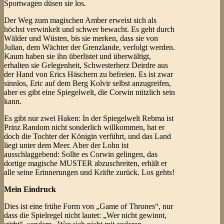
Sportwagen düsen sie los.
Der Weg zum magischen Amber erweist sich als
höchst verwinkelt und schwer bewacht. Es geht durch
Wälder und Wüsten, bis sie merken, dass sie von
Julian, dem Wächter der Grenzlande, verfolgt werden.
Kaum haben sie ihn überlistet und überwältigt,
erhalten sie Gelegenheit, Schwesterherz Deirdre aus
der Hand von Erics Häschern zu befreien. Es ist zwar
sinnlos, Eric auf dem Berg Kolvir selbst anzugreifen,
aber es gibt eine Spiegelwelt, die Corwin nützlich sein
kann.
Es gibt nur zwei Haken: In der Spiegelwelt Rebma ist
Prinz Random nicht sonderlich willkommen, hat er
doch die Tochter der Königin verführt, und das Land
liegt unter dem Meer. Aber der Lohn ist
ausschlaggebend: Sollte es Corwin gelingen, das
dortige magische MUSTER abzuschreiten, erhält er
alle seine Erinnerungen und Kräfte zurück. Los gehts!
Mein Eindruck
Dies ist eine frühe Form von „Game of Thrones“, nur
dass die Spielregel nicht lautet: „Wer nicht gewinnt,