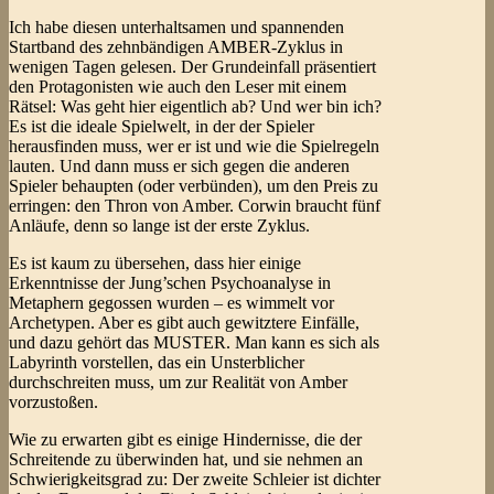
Ich habe diesen unterhaltsamen und spannenden
Startband des zehnbändigen AMBER-Zyklus in
wenigen Tagen gelesen. Der Grundeinfall präsentiert
den Protagonisten wie auch den Leser mit einem
Rätsel: Was geht hier eigentlich ab? Und wer bin ich?
Es ist die ideale Spielwelt, in der der Spieler
herausfinden muss, wer er ist und wie die Spielregeln
lauten. Und dann muss er sich gegen die anderen
Spieler behaupten (oder verbünden), um den Preis zu
erringen: den Thron von Amber. Corwin braucht fünf
Anläufe, denn so lange ist der erste Zyklus.
Es ist kaum zu übersehen, dass hier einige
Erkenntnisse der Jung’schen Psychoanalyse in
Metaphern gegossen wurden – es wimmelt vor
Archetypen. Aber es gibt auch gewitztere Einfälle,
und dazu gehört das MUSTER. Man kann es sich als
Labyrinth vorstellen, das ein Unsterblicher
durchschreiten muss, um zur Realität von Amber
vorzustoßen.
Wie zu erwarten gibt es einige Hindernisse, die der
Schreitende zu überwinden hat, und sie nehmen an
Schwierigkeitsgrad zu: Der zweite Schleier ist dichter