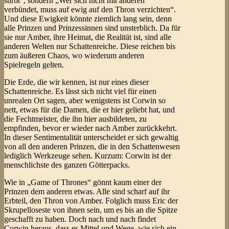
stirbt“, sondern „Wer sich nicht mit anderen
verbündet, muss auf ewig auf den Thron verzichten“.
Und diese Ewigkeit könnte ziemlich lang sein, denn
alle Prinzen und Prinzessinnen sind unsterblich. Da für
sie nur Amber, ihre Heimat, die Realität ist, sind alle
anderen Welten nur Schattenreiche. Diese reichen bis
zum äußeren Chaos, wo wiederum anderen
Spielregeln gelten.
Die Erde, die wir kennen, ist nur eines dieser
Schattenreiche. Es lässt sich nicht viel für einen
unrealen Ort sagen, aber wenigstens ist Corwin so
nett, etwas für die Damen, die er hier geliebt hat, und
die Fechtmeister, die ihn hier ausbildeten, zu
empfinden, bevor er wieder nach Amber zurückkehrt.
In dieser Sentimentalität unterscheidet er sich gewaltig
von all den anderen Prinzen, die in den Schattenwesen
lediglich Werkzeuge sehen. Kurzum: Corwin ist der
menschlichste des ganzen Götterpacks.
Wie in „Game of Thrones“ gönnt kaum einer der
Prinzen dem anderen etwas. Alle sind scharf auf ihr
Erbteil, den Thron von Amber. Folglich muss Eric der
Skrupelloseste von ihnen sein, um es bis an die Spitze
geschafft zu haben. Doch nach und nach findet
Corwin heraus, dass es Mittel und Wege, wie sich ein