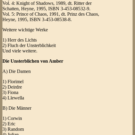
Vol. 4: Knight of Shadows, 1989, dt. Ritter der
Schatten, Heyne, 1995, ISBN 3-453-08532-9.
Vol. 5: Prince of Chaos, 1991, dt. Prinz des Chaos,
Heyne, 1995, ISBN 3-453-08538-8.
Weitere wichtige Werke
1) Herr des Lichts
2) Fluch der Unsterblichkeit
Und viele weitere.
Die Unsterblichen von Amber
A) Die Damen
1) Florimel
2) Deirdre
3) Fiona
4) Llewella
B) Die Männer
1) Corwin
2) Eric
3) Random
4) Julian