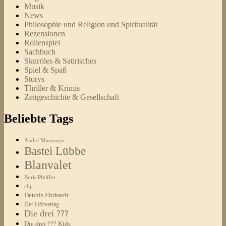
Musik
News
Philosophie und Religion und Spiritualität
Rezensionen
Rollenspiel
Sachbuch
Skurriles & Satirisches
Spiel & Spaß
Storys
Thriller & Krimis
Zeitgeschichte & Gesellschaft
Beliebte Tags
André Minninger
Bastei Lübbe
Blanvalet
Boris Pfeiffer
cbj
Dennis Ehrhardt
Der Hörverlag
Die drei ???
Die drei ??? Kids