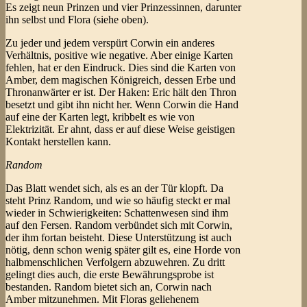
Es zeigt neun Prinzen und vier Prinzessinnen, darunter
ihn selbst und Flora (siehe oben).
Zu jeder und jedem verspürt Corwin ein anderes
Verhältnis, positive wie negative. Aber einige Karten
fehlen, hat er den Eindruck. Dies sind die Karten von
Amber, dem magischen Königreich, dessen Erbe und
Thronanwärter er ist. Der Haken: Eric hält den Thron
besetzt und gibt ihn nicht her. Wenn Corwin die Hand
auf eine der Karten legt, kribbelt es wie von
Elektrizität. Er ahnt, dass er auf diese Weise geistigen
Kontakt herstellen kann.
Random
Das Blatt wendet sich, als es an der Tür klopft. Da
steht Prinz Random, und wie so häufig steckt er mal
wieder in Schwierigkeiten: Schattenwesen sind ihm
auf den Fersen. Random verbündet sich mit Corwin,
der ihm fortan beisteht. Diese Unterstützung ist auch
nötig, denn schon wenig später gilt es, eine Horde von
halbmenschlichen Verfolgern abzuwehren. Zu dritt
gelingt dies auch, die erste Bewährungsprobe ist
bestanden. Random bietet sich an, Corwin nach
Amber mitzunehmen. Mit Floras geliehenem