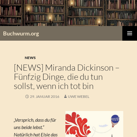
Zum
Inhalt
springen
Buchwurm.org
PRIMÄR
MENÜ
NEWS
[NEWS] Miranda Dickinson –
Fünfzig Dinge, die du tun
sollst, wenn ich tot bin
29. JANUAR 2016
UWE WEBEL
„Versprich, dass du für
uns beide lebst.“
Natürlich hat Elsie das