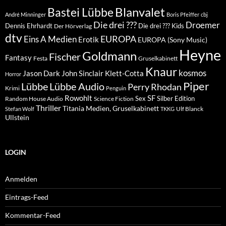
Blanvalet
Bastei Lübbe
André Minninger
Boris Pfeiffer
cbj
Die drei ???
Droemer
Dennis Ehrhardt
Die drei ??? Kids
Der Hörverlag
dtv
EUROPA
Eins A Medien
Erotik
EUROPA (Sony Music)
Heyne
Goldmann
Fischer
Fantasy
Festa
Gruselkabinett
Knaur
kosmos
Klett-Cotta
Jason Dark
John Sinclair
Horror
Piper
Lübbe Audio
Lübbe
Perry Rhodan
Krimi
Penguin
Rowohlt
SF
Sex
Silber Edition
Random House Audio
Science Fiction
Thriller
Titania Medien, Gruselkabinett
Ulf Blanck
Stefan Wolf
TKKG
Ullstein
LOGIN
Anmelden
Eintrags-Feed
Kommentar-Feed