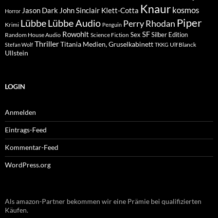
Knaur
kosmos
Klett-Cotta
Jason Dark
John Sinclair
Horror
Piper
Lübbe Audio
Lübbe
Perry Rhodan
Krimi
Penguin
Rowohlt
SF
Sex
Silber Edition
Random House Audio
Science Fiction
Thriller
Titania Medien, Gruselkabinett
Ulf Blanck
Stefan Wolf
TKKG
Ullstein
LOGIN
Anmelden
Eintrags-Feed
Kommentar-Feed
WordPress.org
Als amazon-Partner bekommen wir eine Prämie bei qualifizierten
Käufen.