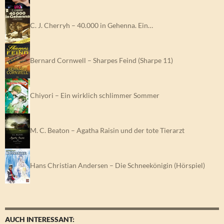
C. J. Cherryh – 40.000 in Gehenna. Ein…
Bernard Cornwell – Sharpes Feind (Sharpe 11)
Chiyori – Ein wirklich schlimmer Sommer
M. C. Beaton – Agatha Raisin und der tote Tierarzt
Hans Christian Andersen – Die Schneekönigin (Hörspiel)
AUCH INTERESSANT: