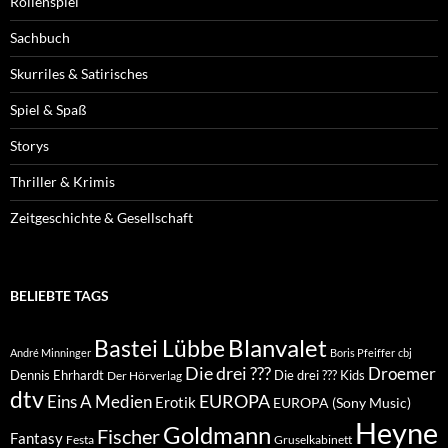
Rollenspiel
Sachbuch
Skurriles & Satirisches
Spiel & Spaß
Storys
Thriller & Krimis
Zeitgeschichte & Gesellschaft
BELIEBTE TAGS
Blanvalet
Bastei Lübbe
André Minninger
Boris Pfeiffer
cbj
Die drei ???
Droemer
Dennis Ehrhardt
Die drei ??? Kids
Der Hörverlag
dtv
EUROPA
Eins A Medien
Erotik
EUROPA (Sony Music)
Heyne
Goldmann
Fischer
Fantasy
Festa
Gruselkabinett