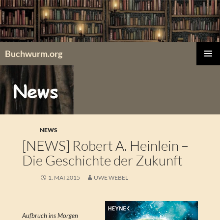
Zum
Inhalt
springen
Buchwurm.org
PRIMÄR
MENÜ
NEWS
[NEWS] Robert A. Heinlein –
Die Geschichte der Zukunft
1. MAI 2015
UWE WEBEL
Aufbruch ins Morgen