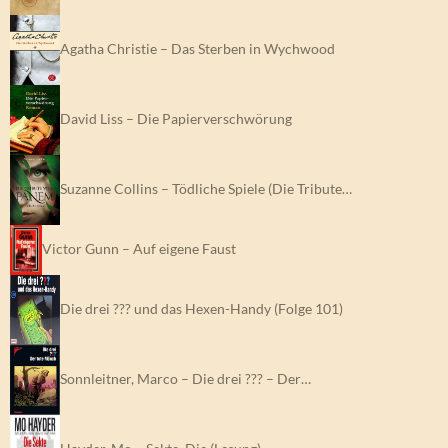
Agatha Christie – Das Sterben in Wychwood
David Liss – Die Papierverschwörung
Suzanne Collins – Tödliche Spiele (Die Tribute…
Victor Gunn – Auf eigene Faust
Die drei ??? und das Hexen-Handy (Folge 101)
Sonnleitner, Marco – Die drei ??? – Der…
Hayder, Mo – Sekte, Die (Lesung)