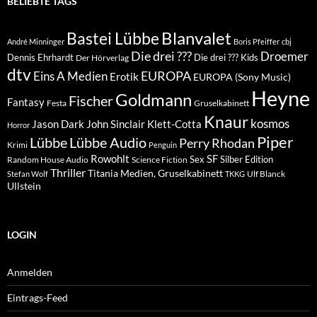
BELIEBTE TAGS
Blanvalet
Bastei Lübbe
André Minninger
Boris Pfeiffer
cbj
Die drei ???
Droemer
Dennis Ehrhardt
Die drei ??? Kids
Der Hörverlag
dtv
EUROPA
Eins A Medien
Erotik
EUROPA (Sony Music)
Heyne
Goldmann
Fischer
Fantasy
Festa
Gruselkabinett
Knaur
kosmos
Klett-Cotta
Jason Dark
John Sinclair
Horror
Piper
Lübbe Audio
Lübbe
Perry Rhodan
Krimi
Penguin
Rowohlt
SF
Sex
Silber Edition
Random House Audio
Science Fiction
Thriller
Titania Medien, Gruselkabinett
Ulf Blanck
Stefan Wolf
TKKG
Ullstein
LOGIN
Anmelden
Eintrags-Feed