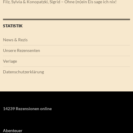
Filz, Sylvia & Konopatzki, Sigrid – Ohne (m)ein Eis sage ich nix!
STATISTIK
News & Rezis
Unsere Rezensenten
Verlage
Datenschutzerklärung
14239 Rezensionen online
Abenteuer