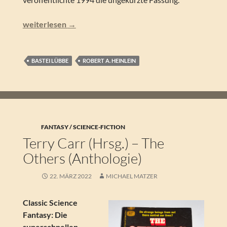
Robert A. Heinlein – Farnhams Oase. Sechs Amerikaner au
weiterlesen
→
BASTEI LÜBBE
ROBERT A. HEINLEIN
FANTASY / SCIENCE-FICTION
Terry Carr (Hrsg.) – The
Others (Anthologie)
22. MÄRZ 2022
MICHAEL MATZER
Classic Science
Fantasy: Die
superschnellen