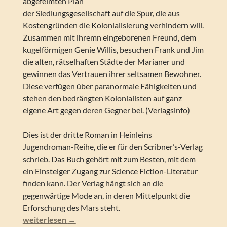
abgefeimten Plan
der Siedlungsgesellschaft auf die Spur, die aus
Kostengründen die Kolonialisierung verhindern will.
Zusammen mit ihremn eingeborenen Freund, dem
kugelförmigen Genie Willis, besuchen Frank und Jim
die alten, rätselhaften Städte der Marianer und
gewinnen das Vertrauen ihrer seltsamen Bewohner.
Diese verfügen über paranormale Fähigkeiten und
stehen den bedrängten Kolonialisten auf ganz
eigene Art gegen deren Gegner bei. (Verlagsinfo)
Dies ist der dritte Roman in Heinleins
Jugendroman-Reihe, die er für den Scribner’s-Verlag
schrieb. Das Buch gehört mit zum Besten, mit dem
ein Einsteiger Zugang zur Science Fiction-Literatur
finden kann. Der Verlag hängt sich an die
gegenwärtige Mode an, in deren Mittelpunkt die
Erforschung des Mars steht.
Robert A. Heinlein – Der rote Planet (Ungekürzte Ausga
weiterlesen
→