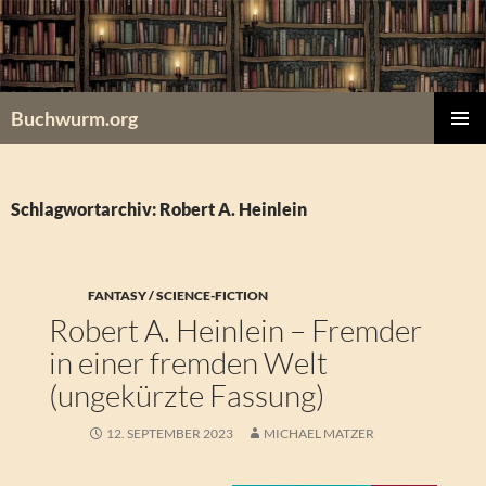
Zum
Inhalt
springen
Buchwurm.org
PRIMÄR
MENÜ
Schlagwortarchiv: Robert A. Heinlein
FANTASY / SCIENCE-FICTION
Robert A. Heinlein – Fremder
in einer fremden Welt
(ungekürzte Fassung)
12. SEPTEMBER 2023
MICHAEL MATZER