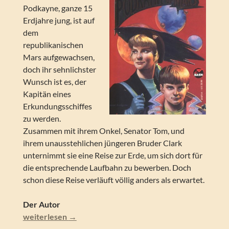
Podkayne, ganze 15
Erdjahre jung, ist auf
dem
republikanischen
Mars aufgewachsen,
doch ihr sehnlichster
Wunsch ist es, der
Kapitän eines
Erkundungsschiffes
zu werden.
Zusammen mit ihrem Onkel, Senator Tom, und
ihrem unausstehlichen jüngeren Bruder Clark
unternimmt sie eine Reise zur Erde, um sich dort für
die entsprechende Laufbahn zu bewerben. Doch
schon diese Reise verläuft völlig anders als erwartet.
Der Autor
Robert A. Heinlein – Podkayne of Mars: Her Life and Tim
weiterlesen
→