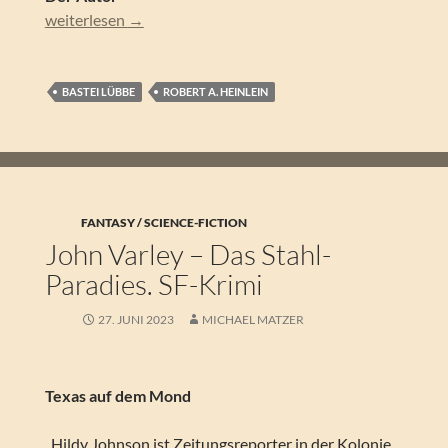
Robert A. Heinlein – Gestrandet im Sternenreich
weiterlesen
→
BASTEI LÜBBE
ROBERT A. HEINLEIN
FANTASY / SCIENCE-FICTION
John Varley – Das Stahl-
Paradies. SF-Krimi
27. JUNI 2023
MICHAEL MATZER
Texas auf dem Mond
„Hildy Johnson ist Zeitungsreporter in der Kolonie