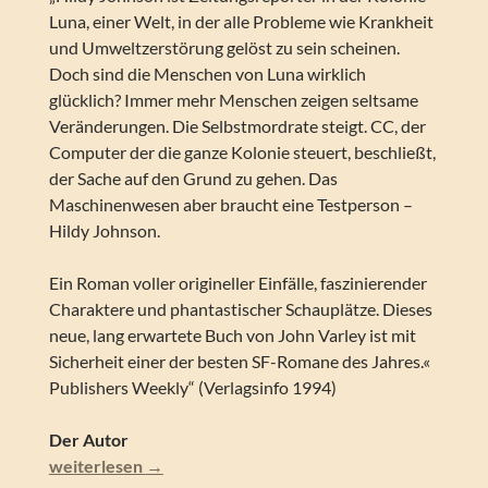
Luna, einer Welt, in der alle Probleme wie Krankheit
und Umweltzerstörung gelöst zu sein scheinen.
Doch sind die Menschen von Luna wirklich
glücklich? Immer mehr Menschen zeigen seltsame
Veränderungen. Die Selbstmordrate steigt. CC, der
Computer der die ganze Kolonie steuert, beschließt,
der Sache auf den Grund zu gehen. Das
Maschinenwesen aber braucht eine Testperson –
Hildy Johnson.
Ein Roman voller origineller Einfälle, faszinierender
Charaktere und phantastischer Schauplätze. Dieses
neue, lang erwartete Buch von John Varley ist mit
Sicherheit einer der besten SF-Romane des Jahres.«
Publishers Weekly“ (Verlagsinfo 1994)
Der Autor
John Varley – Das Stahl-Paradies. SF-Krimi
weiterlesen
→