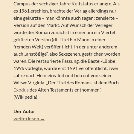
Campus der sechziger Jahre Kultstatus erlangte. Als
es 1961 erschien, brachte der Verlag allerdings nur
eine gekürzte – man könnte auch sagen: zensierte –
Version auf den Markt. Auf Wunsch der Verleger
wurde der Roman zunächst in einer um ein Viertel
gekürzten Version (dt. Titel Ein Mann in einer
fremden Welt) veröffentlicht, in der unter anderem
auch „anstößige“, also Sexszenen, gestrichen worden
waren. Die restaurierte Fassung, die Bastei-Lübbe
1996 vorlegte, wurde erst 1991 veröffentlicht, zwei
Jahre nach Heinleins Tod und betreut von seiner
Witwe Virginia. „Der Titel des Romans ist dem Buch
Exodus
des Alten Testaments entnommen.“
(Wikipedia)
Der Autor
Robert A. Heinlein – Fremder in einer fremden Welt (un
weiterlesen
→