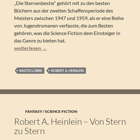
„Die Sternenbestie“ gehört mit zu den besten
Büchern aus der zweiten Schaffensperiode des
Meisters zwischen 1947 und 1959, als er eine Reihe
von Jugendromanen verfasste, die zum Besten
gehören, was die Science Fiction dem Einsteiger in
das Genre zu bieten hat.
Robert A. Heinlein – Die Sternenbestie
weiterlesen
→
BASTEI LÜBBE
ROBERT A. HEINLEIN
FANTASY / SCIENCE-FICTION
Robert A. Heinlein – Von Stern
zu Stern