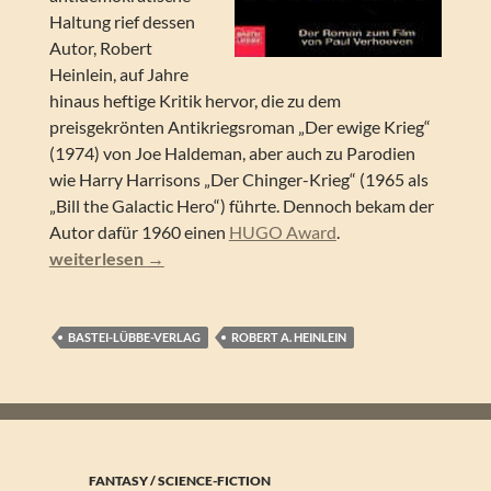
Haltung rief dessen
Autor, Robert
Heinlein, auf Jahre
hinaus heftige Kritik hervor, die zu dem
preisgekrönten Antikriegsroman „Der ewige Krieg“
(1974) von Joe Haldeman, aber auch zu Parodien
wie Harry Harrisons „Der Chinger-Krieg“ (1965 als
„Bill the Galactic Hero“) führte. Dennoch bekam der
Autor dafür 1960 einen
HUGO Award
.
Robert A. Heinlein – Starship Troopers. Der Roman zum 
weiterlesen
→
BASTEI-LÜBBE-VERLAG
ROBERT A. HEINLEIN
FANTASY / SCIENCE-FICTION