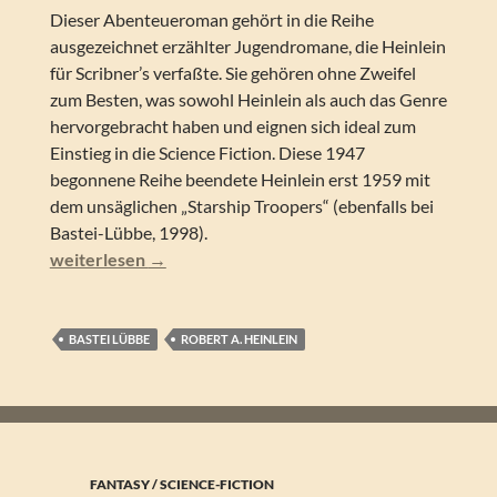
Dieser Abenteueroman gehört in die Reihe
ausgezeichnet erzählter Jugendromane, die Heinlein
für Scribner’s verfaßte. Sie gehören ohne Zweifel
zum Besten, was sowohl Heinlein als auch das Genre
hervorgebracht haben und eignen sich ideal zum
Einstieg in die Science Fiction. Diese 1947
begonnene Reihe beendete Heinlein erst 1959 mit
dem unsäglichen „Starship Troopers“ (ebenfalls bei
Bastei-Lübbe, 1998).
Robert A. Heinlein – Von Stern zu Stern
weiterlesen
→
BASTEI LÜBBE
ROBERT A. HEINLEIN
FANTASY / SCIENCE-FICTION