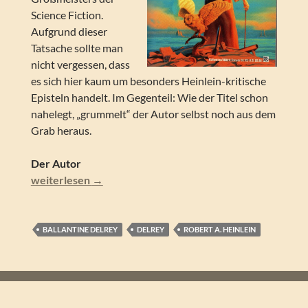
Science Fiction.
Aufgrund dieser
Tatsache sollte man
nicht vergessen, dass
es sich hier kaum um besonders Heinlein-kritische
Episteln handelt. Im Gegenteil: Wie der Titel schon
nahelegt, „grummelt“ der Autor selbst noch aus dem
Grab heraus.
Der Autor
Robert A. Heinlein – Grumbles from the Grave. The Lett
weiterlesen
→
BALLANTINE DELREY
DELREY
ROBERT A. HEINLEIN