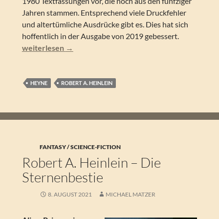
1980 Textfassungen vor, die noch aus den fünfziger
Jahren stammen. Entsprechend viele Druckfehler
und altertümliche Ausdrücke gibt es. Dies hat sich
hoffentlich in der Ausgabe von 2019 gebessert.
Robert A. Heinlein – Entführung in die Zukunft. SF-Erzä
weiterlesen
→
HEYNE
ROBERT A. HEINLEIN
FANTASY / SCIENCE-FICTION
Robert A. Heinlein – Die
Sternenbestie
8. AUGUST 2021
MICHAEL MATZER