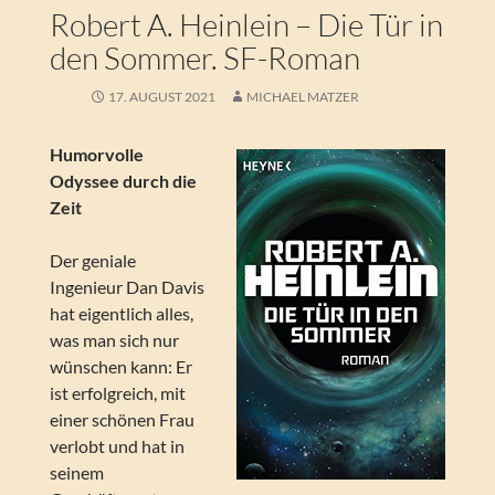
Robert A. Heinlein – Die Tür in
den Sommer. SF-Roman
17. AUGUST 2021
MICHAEL MATZER
Humorvolle
Odyssee durch die
Zeit
Der geniale
Ingenieur Dan Davis
hat eigentlich alles,
was man sich nur
wünschen kann: Er
ist erfolgreich, mit
einer schönen Frau
verlobt und hat in
seinem