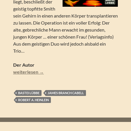
liegt, beschließt der
geistig topfitte Smith
sein Gehirn in einen anderen Körper transplantieren
zu lassen. Die Operation ist ein voller Erfolg: Der
alte, gebrechliche Mann erwacht im gesunden,
jungen Körper … einer schönen Frau! (Verlagsinfo)
Aus dem geistigen Duo wird jedoch alsbald ein
Trio…
Der Autor
Robert A. Heinlein – Das geschenkte Leben. SF-Roman
weiterlesen
→
BASTEI LÜBBE
JAMES BRANCH CABELL
ROBERT A. HEINLEIN