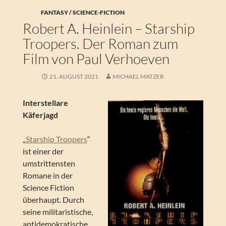
FANTASY / SCIENCE-FICTION
Robert A. Heinlein – Starship
Troopers. Der Roman zum
Film von Paul Verhoeven
21. AUGUST 2021
MICHAEL MATZER
Interstellare
Käferjagd
„
Starship Troopers
“
ist einer der
umstrittensten
Romane in der
Science Fiction
überhaupt. Durch
seine militaristische,
antidemokratische