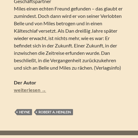
Geschäftspartner
Miles einen echten Freund gefunden – das glaubt er
zumindest. Doch dann wird er von seiner Verlobten
Belle und von Miles betrogen und in einen
Kälteschlaf versetzt. Als Dan dreißig Jahre später
wieder erwacht, ist nichts mehr, wie es war: Er
befindet sich in der Zukunft. Einer Zukunft, in der
inzwischen die Zeitreise erfunden wurde. Dan
beschließt, in die Vergangenheit zurückzukehren
und sich an Belle und Miles zu rächen. (Verlagsinfo)
Der Autor
Robert A. Heinlein – Die Tür in den Sommer. SF-Roman
weiterlesen
→
HEYNE
ROBERT A. HEINLEIN