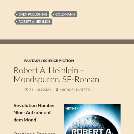
BAEN PUBLISHING
GOLDMANN
ROBERT A. HEINLEIN
FANTASY / SCIENCE-FICTION
Robert A. Heinlein –
Mondspuren. SF-Roman
31. JULI 2021
MICHAEL MATZER
Revolution Number
Nine: Aufruhr auf
dem Mond
Der Mond, Ende des