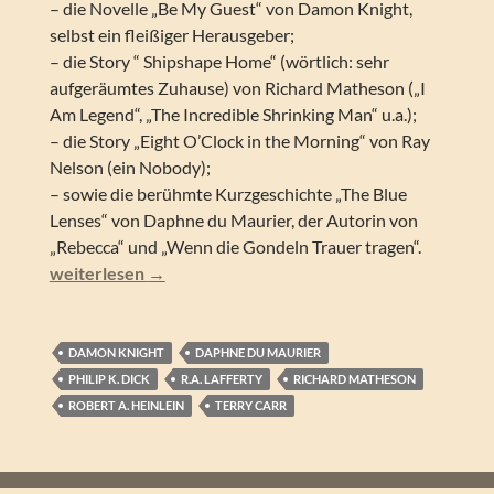
– die Novelle „Be My Guest“ von Damon Knight,
selbst ein fleißiger Herausgeber;
– die Story “ Shipshape Home“ (wörtlich: sehr
aufgeräumtes Zuhause) von Richard Matheson („I
Am Legend“, „The Incredible Shrinking Man“ u.a.);
– die Story „Eight O’Clock in the Morning“ von Ray
Nelson (ein Nobody);
– sowie die berühmte Kurzgeschichte „The Blue
Lenses“ von Daphne du Maurier, der Autorin von
„Rebecca“ und „Wenn die Gondeln Trauer tragen“.
Terry Carr (Hrsg.) – The Others (Anthologie)
weiterlesen
→
DAMON KNIGHT
DAPHNE DU MAURIER
PHILIP K. DICK
R.A. LAFFERTY
RICHARD MATHESON
ROBERT A. HEINLEIN
TERRY CARR