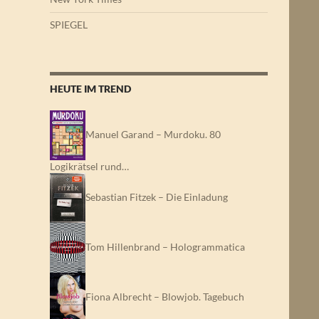
SPIEGEL
HEUTE IM TREND
Manuel Garand – Murdoku. 80
Logikrätsel rund…
Sebastian Fitzek – Die Einladung
Tom Hillenbrand – Hologrammatica
Fiona Albrecht – Blowjob. Tagebuch