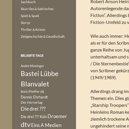
Robert Anson Heinl
Sachbuch
Autorenlegende dar
Skurriles & Satirisches
Fiction“. Allerdings
Spiel & Spaß
Fiction-Umfeld zu v
Storys
Thriller & Krimis
Wie auch immer: He
Zeitgeschichte & Gesellschaft
als er für den Scri
ganze Reihe von Jug
BELIEBTE TAGS
unterhaltsam und s
/ Die Sternenbestie
André Minninger
von Scribner gekürz
Bastei Lübbe
(1949/1989).
Blanvalet
Allerdings drang i
Boris Pfeiffer
cbj
Dennis Ehrhardt
Themen ein. Dies g
Der Hörverlag
„Starship Troopers“
Die drei ???
Heinleins Roman ke
Droemer
Die drei ??? Kids
ziemlich trockene A
dtv
Eins A Medien
ungehindert seine m