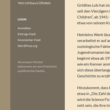
Ullstein
Ulf Blanck
TKKG
Größtes Lob hat sic
seit den Vierziger
Children“, ab 1941-
LOGIN
etwa von seinem Ko
Anmelden
Eintrags-Feed
Heinleins Werk lässt
Kommentar-Feed
verarbeitet er auf 
WordPress.org
soziologische Fakte
Jugendromanen bestr
beginnt etwa ab 19
Als amazon-Partner
wie ein Kenner anm
bekommen wir eine Prämie bei
sich diese überlang
qualifizierten Käufen.
Geschichte zu erzäh
Hinzukommt, dass He
etwa in „Die Zahl d
wird die Science Fi
nett sein, die ihre 