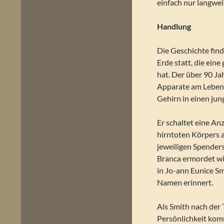
einfach nur langweil
Handlung
Die Geschichte find
Erde statt, die ein
hat. Der über 90 Ja
Apparate am Leben er
Gehirn in einen jun
Er schaltet eine Anz
hirntoten Körpers a
jeweiligen Spenders
Branca ermordet wi
in Jo-ann Eunice Sm
Namen erinnert.
Als Smith nach der 
Persönlichkeit kom