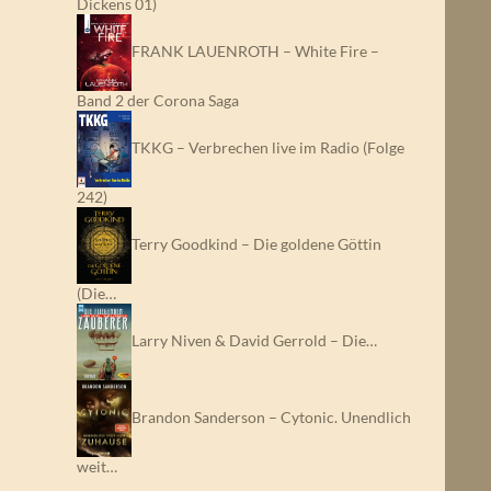
Dickens 01)
FRANK LAUENROTH – White Fire –
Band 2 der Corona Saga
TKKG – Verbrechen live im Radio (Folge
242)
Terry Goodkind – Die goldene Göttin
(Die…
Larry Niven & David Gerrold – Die…
Brandon Sanderson – Cytonic. Unendlich
weit…