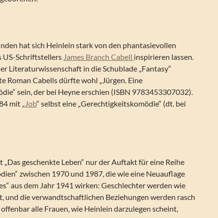
den hat sich Heinlein stark von den phantasievollen
 US-Schriftstellers
James Branch Cabell
inspirieren lassen.
er Literaturwissenschaft in die Schublade „Fantasy“
ste Roman Cabells dürfte wohl „Jürgen. Eine
die“ sein, der bei Heyne erschien (ISBN 9783453307032).
84 mit „
Job
“ selbst eine „Gerechtigkeitskomödie“ (dt. bei
ist „Das geschenkte Leben“ nur der Auftakt für eine Reihe
ien“ zwischen 1970 und 1987, die wie eine Neuauflage
es“ aus dem Jahr 1941 wirken: Geschlechter werden wie
, und die verwandtschaftlichen Beziehungen werden rasch
 offenbar alle Frauen, wie Heinlein darzulegen scheint,