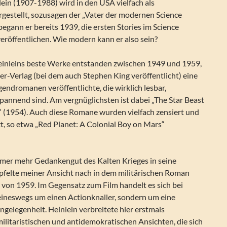
ein (1907-1988) wird in den USA vielfach als
gestellt, sozusagen der „Vater der modernen Science
 begann er bereits 1939, die ersten Stories im Science
eröffentlichen. Wie modern kann er also sein?
inleins beste Werke entstanden zwischen 1949 und 1959,
bner-Verlag (bei dem auch Stephen King veröffentlicht) eine
endromanen veröffentlichte, die wirklich lesbar,
pannend sind. Am vergnüglichsten ist dabei „The Star Beast
“ (1954). Auch diese Romane wurden vielfach zensiert und
t, so etwa „Red Planet: A Colonial Boy on Mars“
mmer mehr Gedankengut des Kalten Krieges in seine
ipfelte meiner Ansicht nach in dem militärischen Roman
 von 1959. Im Gegensatz zum Film handelt es sich bei
ineswegs um einen Actionknaller, sondern um eine
ngelegenheit. Heinlein verbreitete hier erstmals
ilitaristischen und antidemokratischen Ansichten, die sich