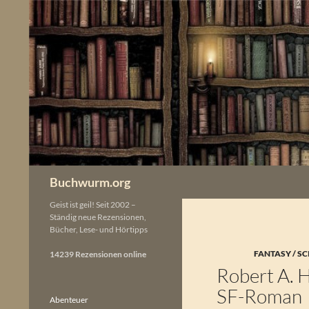
Zum
Inhalt
springen
Buchwurm.org
Geist ist geil! Seit 2002 –
Ständig neue Rezensionen,
Bücher, Lese- und Hörtipps
FANTASY / SC
14239 Rezensionen online
Robert A. 
SF-Roman
Abenteuer