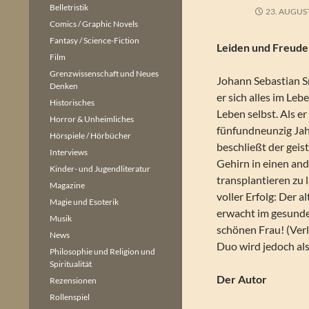
Belletristik
23. AUGUS
Comics / Graphic Novels
Fantasy / Science-Fiction
Leiden und Freude
Film
Grenzwissenschaft und Neues
Johann Sebastian Smi
Denken
er sich alles im Le
Historisches
Leben selbst. Als er
Horror & Unheimliches
fünfundneunzig Jahr
Hörspiele / Hörbücher
beschließt der geist
Interviews
Gehirn in einen an
Kinder- und Jugendliteratur
transplantieren zu 
Magazine
voller Erfolg: Der 
Magie und Esoterik
erwacht im gesunde
Musik
schönen Frau! (Ver
News
Duo wird jedoch als
Philosophie und Religion und
Spiritualität
Der Autor
Rezensionen
Rollenspiel