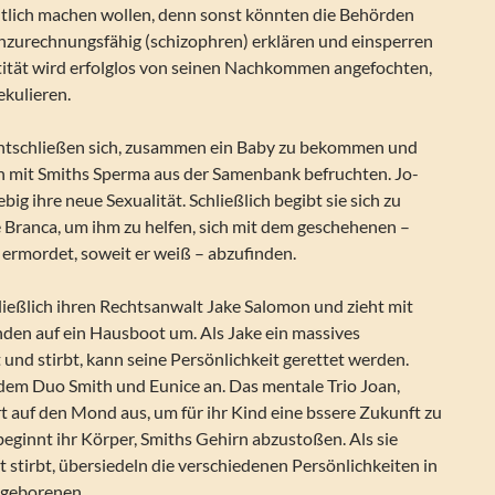
entlich machen wollen, denn sonst könnten die Behörden
unzurechnungsfähig (schizophren) erklären und einsperren
ntität wird erfolglos von seinen Nachkommen angefochten,
ekulieren.
ntschließen sich, zusammen ein Baby zu bekommen und
ch mit Smiths Sperma aus der Samenbank befruchten. Jo-
big ihre neue Sexualität. Schließlich begibt sie sich zu
 Branca, um ihm zu helfen, sich mit dem geschehenen –
 ermordet, soweit er weiß – abzufinden.
ließlich ihren Rechtsanwalt Jake Salomon und zieht mit
den auf ein Hausboot um. Als Jake ein massives
und stirbt, kann seine Persönlichkeit gerettet werden.
h dem Duo Smith und Eunice an. Das mentale Trio Joan,
 auf den Mond aus, um für ihr Kind eine bssere Zukunft zu
beginnt ihr Körper, Smiths Gehirn abzustoßen. Als sie
stirbt, übersiedeln die verschiedenen Persönlichkeiten in
ugeborenen.