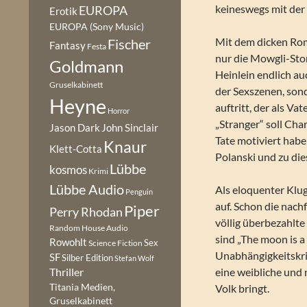
keineswegs mit der
EUROPA
Erotik
EUROPA (Sony Music)
Mit dem dicken Roma
Fischer
Fantasy
Festa
nur die Mowgli-Stor
Goldmann
Heinlein endlich au
Gruselkabinett
der Sexszenen, sond
Heyne
auftritt, der als Va
Horror
„Stranger“ soll Ch
Jason Dark
John Sinclair
Tate motiviert hab
Knaur
Klett-Cotta
Polanski und zu di
Lübbe
kosmos
Krimi
Lübbe Audio
Als eloquenter Klug
Penguin
auf. Schon die nach
Piper
Perry Rhodan
völlig überbezahlt
Random House Audio
sind „The moon is 
Rowohlt
Sex
Science Fiction
Unabhängigkeitskri
SF
Silber Edition
Stefan Wolf
eine weibliche und 
Thriller
Titania Medien,
Volk bringt.
Gruselkabinett