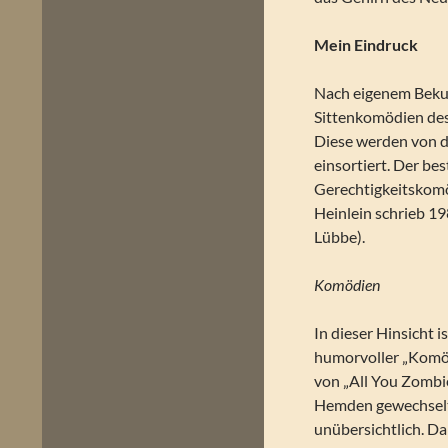
Mein Eindruck
Nach eigenem Bekun
Sittenkomödien des
Diese werden von d
einsortiert. Der be
Gerechtigkeitskomö
Heinlein schrieb 19
Lübbe).
Komödien
In dieser Hinsicht 
humorvoller „Komöd
von „All You Zombi
Hemden gewechselt
unübersichtlich. Da