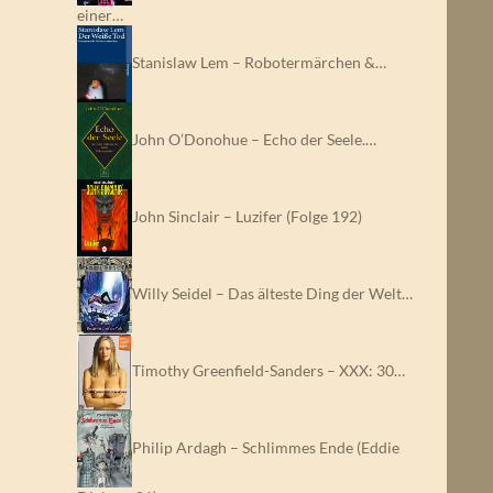
einer…
Stanislaw Lem – Robotermärchen &…
John O’Donohue – Echo der Seele.…
John Sinclair – Luzifer (Folge 192)
Willy Seidel – Das älteste Ding der Welt…
Timothy Greenfield-Sanders – XXX: 30…
Philip Ardagh – Schlimmes Ende (Eddie