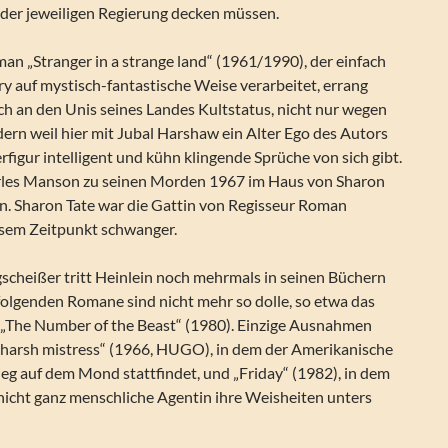
 der jeweiligen Regierung decken müssen.
n „Stranger in a strange land“ (1961/1990), der einfach
y auf mystisch-fantastische Weise verarbeitet, errang
ch an den Unis seines Landes Kultstatus, nicht nur wegen
ern weil hier mit Jubal Harshaw ein Alter Ego des Autors
terfigur intelligent und kühn klingende Sprüche von sich gibt.
arles Manson zu seinen Morden 1967 im Haus von Sharon
en. Sharon Tate war die Gattin von Regisseur Roman
esem Zeitpunkt schwanger.
scheißer tritt Heinlein noch mehrmals in seinen Büchern
folgenden Romane sind nicht mehr so dolle, so etwa das
e „The Number of the Beast“ (1980). Einzige Ausnahmen
a harsh mistress“ (1966, HUGO), in dem der Amerikanische
eg auf dem Mond stattfindet, und „Friday“ (1982), in dem
nicht ganz menschliche Agentin ihre Weisheiten unters