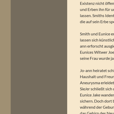
Existenz nicht öff
und Erben ihn für 
lassen. Smiths Ide
die auf sein Erbe sp
Smith und Eunice e
lassen sich künstli
ann erforscht ausgie
Eunices Witwer Joe
seine Frau wurde ja
Jo-ann heiratet sch
Haushalt und Freun
Aneurysma erleidet 
Sie/er schließt sic
Eunice Jake wandert
sichern. Doch dort 
während der Geburt 
das Gehirn des Ne