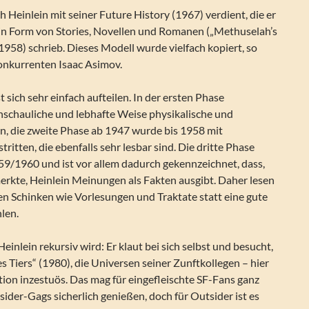
h Heinlein mit seiner Future History (1967) verdient, die er
n in Form von Stories, Novellen und Romanen („Methuselah’s
1958) schrieb. Dieses Modell wurde vielfach kopiert, so
nkurrenten Isaac Asimov.
 sich sehr einfach aufteilen. In der ersten Phase
anschauliche und lebhafte Weise physikalische und
n, die zweite Phase ab 1947 wurde bis 1958 mit
itten, die ebenfalls sehr lesbar sind. Die dritte Phase
59/1960 und ist vor allem dadurch gekennzeichnet, dass,
erkte, Heinlein Meinungen als Fakten ausgibt. Daher lesen
en Schinken wie Vorlesungen und Traktate statt eine gute
len.
inlein rekursiv wird: Er klaut bei sich selbst und besucht,
es Tiers“ (1980), die Universen seiner Zunftkollegen – hier
ction inzestuös. Das mag für eingefleischte SF-Fans ganz
Insider-Gags sicherlich genießen, doch für Outsider ist es