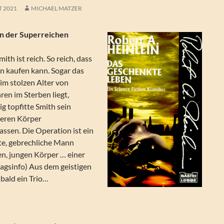
T 2021
MICHAEL MATZER
n der Superreichen
th ist reich. So reich, dass
ben kaufen kann. Sogar das
 im stolzen Alter von
en im Sterben liegt,
ig topfitte Smith sein
deren Körper
lassen. Die Operation ist ein
alte, gebrechliche Mann
n, jungen Körper … einer
lagsinfo) Aus dem geistigen
bald ein Trio…