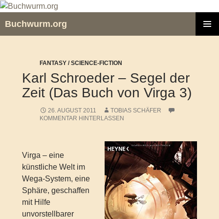
Zum
Inhalt
Buchwurm.org
springen
PRIMÄR
MENÜ
FANTASY / SCIENCE-FICTION
Karl Schroeder – Segel der
Zeit (Das Buch von Virga 3)
26. AUGUST 2011
TOBIAS SCHÄFER
KOMMENTAR HINTERLASSEN
Virga – eine
künstliche Welt im
Wega-System, eine
Sphäre, geschaffen
mit Hilfe
unvorstellbarer