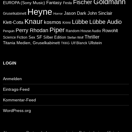
Goldmann
Fischer
Fantasy
EUROPA (Sony Music)
Festa
Heyne
Jason Dark
John Sinclair
Gruselkabinett
Horror
Knaur
Lübbe
Lübbe Audio
kosmos
Klett-Cotta
Krimi
Piper
Perry Rhodan
Rowohlt
Random House Audio
Penguin
Thriller
SF
Sex
Silber Edition
Science Fiction
Stefan Wolf
Ullstein
Titania Medien, Gruselkabinett
Ulf Blanck
TKKG
LOGIN
Anmelden
Eintrags-Feed
Kommentar-Feed
WordPress.org