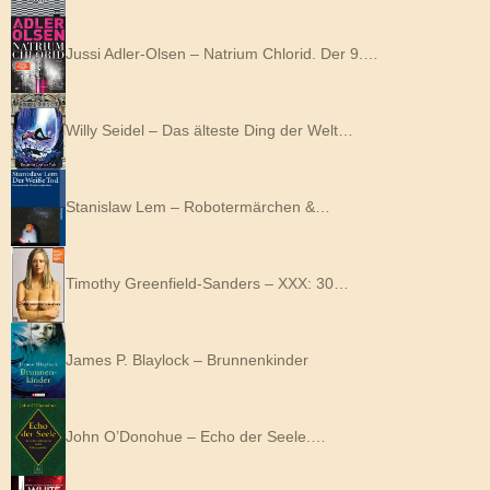
Jussi Adler-Olsen – Natrium Chlorid. Der 9.…
Willy Seidel – Das älteste Ding der Welt…
Stanislaw Lem – Robotermärchen &…
Timothy Greenfield-Sanders – XXX: 30…
James P. Blaylock – Brunnenkinder
John O’Donohue – Echo der Seele.…