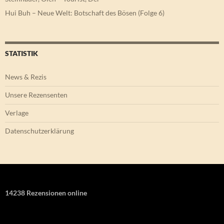
Hui Buh – Neue Welt: Botschaft des Bösen (Folge 6)
STATISTIK
News & Rezis
Unsere Rezensenten
Verlage
Datenschutzerklärung
14238 Rezensionen online