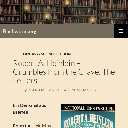
Zum
Inhalt
springen
Buchwurm.org
PRIMÄR
MENÜ
FANTASY / SCIENCE-FICTION
Robert A. Heinlein –
Grumbles from the Grave. The
Letters
7. SEPTEMBER 2021
MICHAEL MATZER
Ein Denkmal aus
Briefen
Robert A. Heinleins