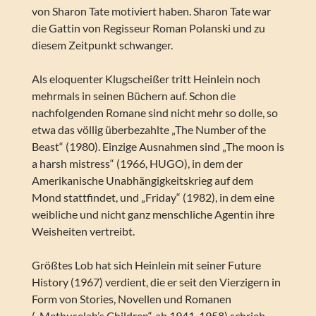
von Sharon Tate motiviert haben. Sharon Tate war
die Gattin von Regisseur Roman Polanski und zu
diesem Zeitpunkt schwanger.
Als eloquenter Klugscheißer tritt Heinlein noch
mehrmals in seinen Büchern auf. Schon die
nachfolgenden Romane sind nicht mehr so dolle, so
etwa das völlig überbezahlte „The Number of the
Beast“ (1980). Einzige Ausnahmen sind „The moon is
a harsh mistress“ (1966, HUGO), in dem der
Amerikanische Unabhängigkeitskrieg auf dem
Mond stattfindet, und „Friday“ (1982), in dem eine
weibliche und nicht ganz menschliche Agentin ihre
Weisheiten vertreibt.
Größtes Lob hat sich Heinlein mit seiner Future
History (1967) verdient, die er seit den Vierzigern in
Form von Stories, Novellen und Romanen
(„Methuselah’s Children“, ab 1941-1958) schrieb.