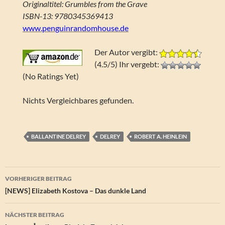
Originaltitel: Grumbles from the Grave
ISBN-13: 9780345369413
www.penguinrandomhouse.de
Der Autor vergibt:
(4.5/5) Ihr vergebt:
(No Ratings Yet)
Nichts Vergleichbares gefunden.
BALLANTINE DELREY
DELREY
ROBERT A. HEINLEIN
Beitragsnavigation
VORHERIGER BEITRAG
[NEWS] Elizabeth Kostova – Das dunkle Land
NÄCHSTER BEITRAG