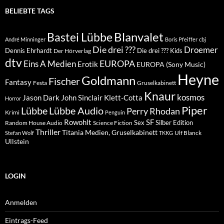
BELIEBTE TAGS
Blanvalet
Bastei Lübbe
André Minninger
Boris Pfeiffer
cbj
Die drei ???
Droemer
Dennis Ehrhardt
Die drei ??? Kids
Der Hörverlag
dtv
EUROPA
Eins A Medien
Erotik
EUROPA (Sony Music)
Heyne
Goldmann
Fischer
Fantasy
Festa
Gruselkabinett
Knaur
kosmos
Klett-Cotta
Jason Dark
John Sinclair
Horror
Piper
Lübbe Audio
Lübbe
Perry Rhodan
Krimi
Penguin
Rowohlt
SF
Sex
Silber Edition
Random House Audio
Science Fiction
Thriller
Titania Medien, Gruselkabinett
Ulf Blanck
Stefan Wolf
TKKG
Ullstein
LOGIN
Anmelden
Eintrags-Feed