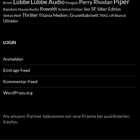
Piper
Lübbe Audio
Lübbe
Perry Rhodan
Krimi
Penguin
Rowohlt
SF
Sex
Silber Edition
Random House Audio
Science Fiction
Thriller
Titania Medien, Gruselkabinett
Ulf Blanck
Stefan Wolf
TKKG
Ullstein
LOGIN
Anmelden
Eintrags-Feed
Kommentar-Feed
WordPress.org
Als amazon-Partner bekommen wir eine Prämie bei qualifizierten
Käufen.