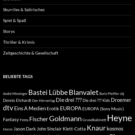
Skurriles & Satirisches
Spiel & Spaß
Storys
Thriller & Krimis
Zeitgeschichte & Gesellschaft
BELIEBTE TAGS
Blanvalet
Bastei Lübbe
André Minninger
Boris Pfeiffer
cbj
Die drei ???
Droemer
Dennis Ehrhardt
Die drei ??? Kids
Der Hörverlag
dtv
EUROPA
Eins A Medien
Erotik
EUROPA (Sony Music)
Heyne
Goldmann
Fischer
Fantasy
Festa
Gruselkabinett
Knaur
kosmos
Klett-Cotta
Jason Dark
John Sinclair
Horror