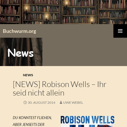
Zum
Inhalt
springen
Buchwurm.org
PRIMÄR
MENÜ
NEWS
[NEWS] Robison Wells – Ihr
seid nicht allein
30. AUGUST 2014
UWE WEBEL
DU KONNTEST FLIEHEN,
ABER JENSEITS DER