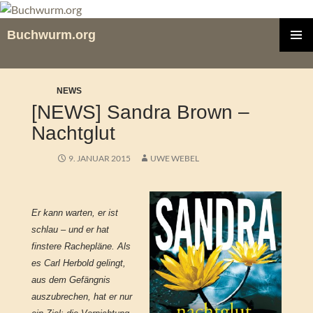
Zum
Inhalt
Buchwurm.org
springen
PRIMÄR
MENÜ
NEWS
[NEWS] Sandra Brown –
Nachtglut
9. JANUAR 2015
UWE WEBEL
Er kann warten, er ist
schlau – und er hat
finstere Rachepläne. Als
es Carl Herbold gelingt,
aus dem Gefängnis
auszubrechen, hat er nur