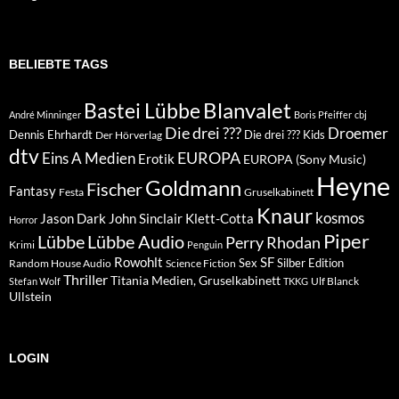
BELIEBTE TAGS
Blanvalet
Bastei Lübbe
André Minninger
Boris Pfeiffer
cbj
Die drei ???
Droemer
Dennis Ehrhardt
Die drei ??? Kids
Der Hörverlag
dtv
EUROPA
Eins A Medien
Erotik
EUROPA (Sony Music)
Heyne
Goldmann
Fischer
Fantasy
Festa
Gruselkabinett
Knaur
kosmos
Klett-Cotta
Jason Dark
John Sinclair
Horror
Piper
Lübbe Audio
Lübbe
Perry Rhodan
Krimi
Penguin
Rowohlt
SF
Sex
Silber Edition
Random House Audio
Science Fiction
Thriller
Titania Medien, Gruselkabinett
Ulf Blanck
Stefan Wolf
TKKG
Ullstein
LOGIN