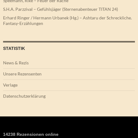
Speemann, Rike – Feuer der Rache
S.H.A. Parzzival – Gefühlsjäger (Sternenabenteuer TITAN 24)
Erhard Ringer / Hermann Urbanek (Hg.) – Ashtaru der Schreckliche.
Fantasy-Erzählungen
STATISTIK
News & Rezis
Unsere Rezensenten
Verlage
Datenschutzerklärung
14238 Rezensionen online