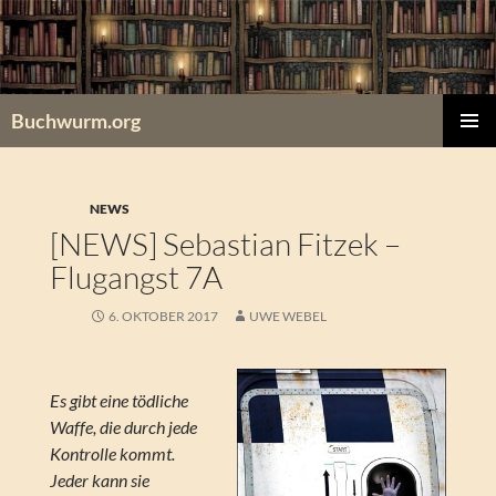
Zum
Inhalt
springen
Buchwurm.org
PRIMÄR
MENÜ
NEWS
[NEWS] Sebastian Fitzek –
Flugangst 7A
6. OKTOBER 2017
UWE WEBEL
Es gibt eine tödliche
Waffe, die durch jede
Kontrolle kommt.
Jeder kann sie