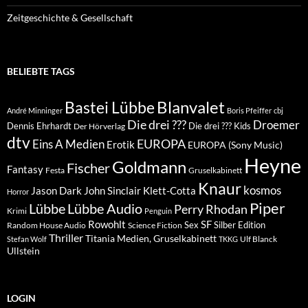
Zeitgeschichte & Gesellschaft
BELIEBTE TAGS
Blanvalet
Bastei Lübbe
André Minninger
Boris Pfeiffer
cbj
Die drei ???
Droemer
Dennis Ehrhardt
Die drei ??? Kids
Der Hörverlag
dtv
EUROPA
Eins A Medien
Erotik
EUROPA (Sony Music)
Heyne
Goldmann
Fischer
Fantasy
Festa
Gruselkabinett
Knaur
kosmos
Klett-Cotta
Jason Dark
John Sinclair
Horror
Piper
Lübbe Audio
Lübbe
Perry Rhodan
Krimi
Penguin
Rowohlt
SF
Sex
Silber Edition
Random House Audio
Science Fiction
Thriller
Titania Medien, Gruselkabinett
Ulf Blanck
Stefan Wolf
TKKG
Ullstein
LOGIN