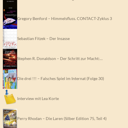
Gregory Benford – Himmelsfluss. CONTACT-Zyklus 3
Sebastian Fitzek – Der Insasse
Stephen R. Donaldson – Der Schritt zur Macht:…
Die drei !!! – Falsches Spiel im Internat (Folge 30)
Interview mit Lea Korte
Perry Rhodan – Die Laren (Silber Edition 75, Teil 4)