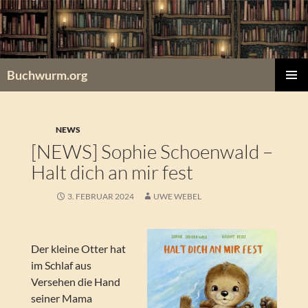
Zum
Inhalt
springen
Buchwurm.org
PRIMÄR
MENÜ
NEWS
[NEWS] Sophie Schoenwald –
Halt dich an mir fest
3. FEBRUAR 2024
UWE WEBEL
Der kleine Otter hat
im Schlaf aus
Versehen die Hand
seiner Mama