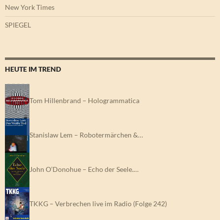
New York Times
SPIEGEL
HEUTE IM TREND
Tom Hillenbrand – Hologrammatica
Stanislaw Lem – Robotermärchen &…
John O’Donohue – Echo der Seele.…
TKKG – Verbrechen live im Radio (Folge 242)