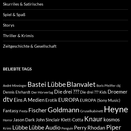
Skurriles & Satirisches
Spiel & Spaß
Storys
Thriller & Krimis
Zeitgeschichte & Gesellschaft
BELIEBTE TAGS
Blanvalet
Bastei Lübbe
André Minninger
Boris Pfeiffer
cbj
Die drei ???
Droemer
Dennis Ehrhardt
Die drei ??? Kids
Der Hörverlag
dtv
EUROPA
Eins A Medien
Erotik
EUROPA (Sony Music)
Heyne
Goldmann
Fischer
Fantasy
Festa
Gruselkabinett
Knaur
kosmos
Klett-Cotta
Jason Dark
John Sinclair
Horror
Piper
Lübbe Audio
Lübbe
Perry Rhodan
Krimi
Penguin