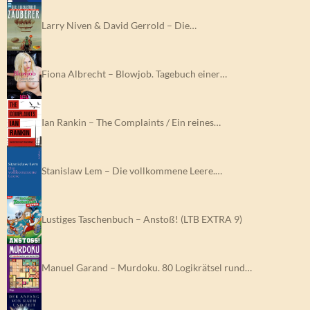
Larry Niven & David Gerrold – Die…
Fiona Albrecht – Blowjob. Tagebuch einer…
Ian Rankin – The Complaints / Ein reines…
Stanislaw Lem – Die vollkommene Leere.…
Lustiges Taschenbuch – Anstoß! (LTB EXTRA 9)
Manuel Garand – Murdoku. 80 Logikrätsel rund…