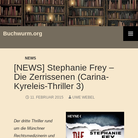
Zum
Inhalt
springen
Buchwurm.org
PRIMÄR
MENÜ
NEWS
[NEWS] Stephanie Frey –
Die Zerrissenen (Carina-
Kyreleis-Thriller 3)
11. FEBRUAR 2015
UWE WEBEL
Der dritte Thriller rund
um die Münchner
Rechtsmedizinerin und