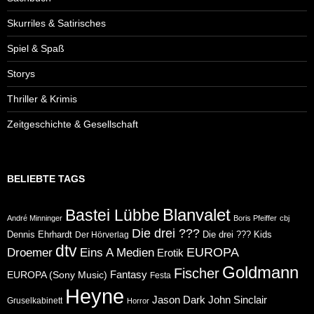
Skurriles & Satirisches
Spiel & Spaß
Storys
Thriller & Krimis
Zeitgeschichte & Gesellschaft
BELIEBTE TAGS
Blanvalet
Bastei Lübbe
André Minninger
Boris Pfeiffer
cbj
Die drei ???
Dennis Ehrhardt
Die drei ??? Kids
Der Hörverlag
dtv
Eins A Medien
EUROPA
Droemer
Erotik
Goldmann
Fischer
Fantasy
EUROPA (Sony Music)
Festa
Heyne
Jason Dark
John Sinclair
Gruselkabinett
Horror