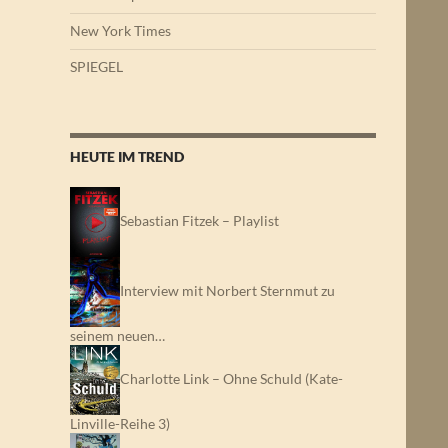
New York Times
SPIEGEL
HEUTE IM TREND
Sebastian Fitzek – Playlist
Interview mit Norbert Sternmut zu
seinem neuen…
Charlotte Link – Ohne Schuld (Kate-
Linville-Reihe 3)