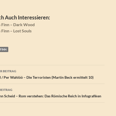
h Auch Interessieren:
 Finn – Dark Wood
Finn – Lost Souls
FINN
agsnavigation
R BEITRAG
 / Per Wahlöö – Die Terroristen (Martin Beck ermittelt 10)
BEITRAG
n Scheid – Rom verstehen: Das Römische Reich in Infografiken