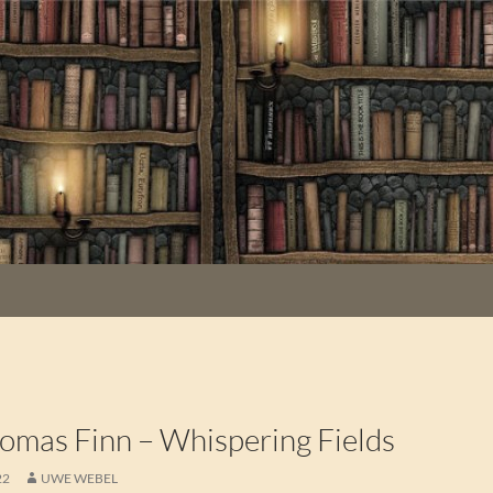
mas Finn – Whispering Fields
22
UWE WEBEL