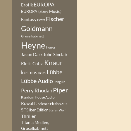
EUROPA
Erotik
EUROPA (Sony Music)
Fischer
Fantasy
Festa
Goldmann
Gruselkabinett
Heyne
Horror
Jason Dark
John Sinclair
Knaur
Klett-Cotta
Lübbe
kosmos
Krimi
Lübbe Audio
Penguin
Piper
Perry Rhodan
Random House Audio
Rowohlt
Sex
Science Fiction
SF
Silber Edition
Stefan Wolf
Thriller
Titania Medien,
Gruselkabinett