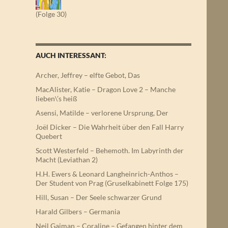
(Folge 30)
AUCH INTERESSANT:
Archer, Jeffrey – elfte Gebot, Das
MacAlister, Katie – Dragon Love 2 – Manche
lieben\’s heiß
Asensi, Matilde – verlorene Ursprung, Der
Joël Dicker – Die Wahrheit über den Fall Harry
Quebert
Scott Westerfeld – Behemoth. Im Labyrinth der
Macht (Leviathan 2)
H.H. Ewers & Leonard Langheinrich-Anthos –
Der Student von Prag (Gruselkabinett Folge 175)
Hill, Susan – Der Seele schwarzer Grund
Harald Gilbers – Germania
Neil Gaiman – Coraline – Gefangen hinter dem