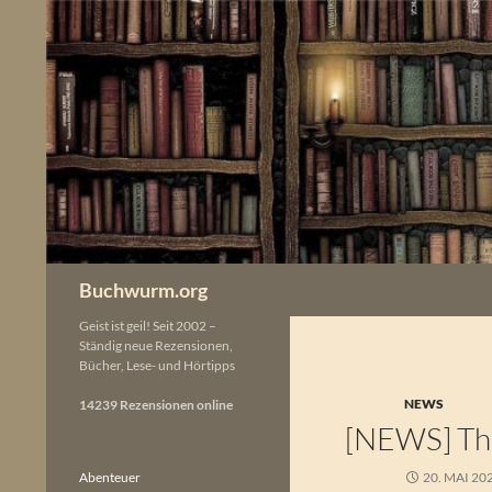
Zum
Inhalt
springen
Buchwurm.org
Geist ist geil! Seit 2002 –
Ständig neue Rezensionen,
Bücher, Lese- und Hörtipps
NEWS
14239 Rezensionen online
[NEWS] Tho
Abenteuer
20. MAI 20