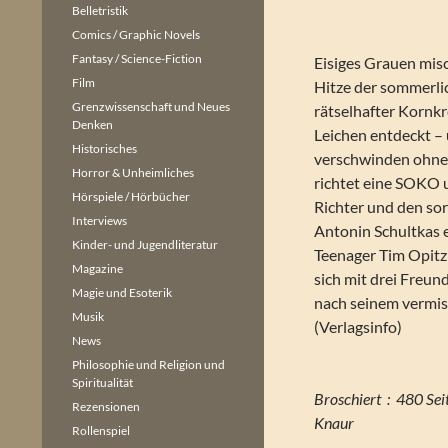
Belletristik
Comics / Graphic Novels
Fantasy / Science-Fiction
Eisiges Grauen mis
Film
Hitze der sommerlic
Grenzwissenschaft und Neues
rätselhafter Kornk
Denken
Leichen entdeckt 
Historisches
verschwinden ohne j
Horror & Unheimliches
richtet eine SOKO 
Hörspiele / Hörbücher
Richter und den s
Interviews
Antonin Schultkas ei
Kinder- und Jugendliteratur
Teenager Tim Opitz
Magazine
sich mit drei Freun
Magie und Esoterik
nach seinem vermis
Musik
(Verlagsinfo)
News
Philosophie und Religion und
Spiritualität
Broschiert ‏ : ‎ 480 
Rezensionen
Knaur
Rollenspiel