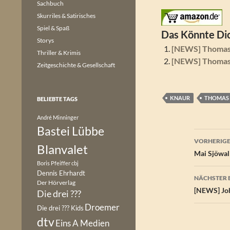
Sachbuch
Skurriles & Satirisches
Spiel & Spaß
Das Könnte Dic
Storys
[NEWS] Thomas
Thriller & Krimis
[NEWS] Thomas 
Zeitgeschichte & Gesellschaft
KNAUR
THOMAS 
BELIEBTE TAGS
André Minninger
Bastei Lübbe
Beitr
VORHERIGE
Blanvalet
Mai Sjöwall
Boris Pfeiffer
cbj
Dennis Ehrhardt
NÄCHSTER 
Der Hörverlag
[NEWS] Joh
Die drei ???
Droemer
Die drei ??? Kids
dtv
Eins A Medien