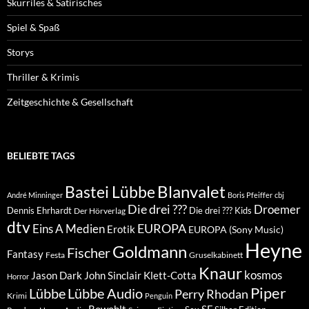
Skurriles & Satirisches
Spiel & Spaß
Storys
Thriller & Krimis
Zeitgeschichte & Gesellschaft
BELIEBTE TAGS
Blanvalet
Bastei Lübbe
André Minninger
Boris Pfeiffer
cbj
Die drei ???
Droemer
Dennis Ehrhardt
Die drei ??? Kids
Der Hörverlag
dtv
EUROPA
Eins A Medien
Erotik
EUROPA (Sony Music)
Heyne
Goldmann
Fischer
Fantasy
Festa
Gruselkabinett
Knaur
kosmos
Klett-Cotta
Jason Dark
John Sinclair
Horror
Piper
Lübbe Audio
Lübbe
Perry Rhodan
Krimi
Penguin