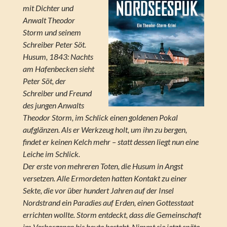
mit Dichter und
Anwalt Theodor
Storm und seinem
Schreiber Peter Söt.
Husum, 1843: Nachts
am Hafenbecken sieht
Peter Söt, der
Schreiber und Freund
des jungen Anwalts
Theodor Storm, im Schlick einen goldenen Pokal
aufglänzen. Als er Werkzeug holt, um ihn zu bergen,
findet er keinen Kelch mehr – statt dessen liegt nun eine
Leiche im Schlick.
Der erste von mehreren Toten, die Husum in Angst
versetzen. Alle Ermordeten hatten Kontakt zu einer
Sekte, die vor über hundert Jahren auf der Insel
Nordstrand ein Paradies auf Erden, einen Gottesstaat
errichten wollte. Storm entdeckt, dass die Gemeinschaft
im Verborgenen bis heute besteht. Nimmt sie jetzt späte