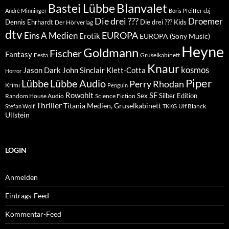
Blanvalet
Bastei Lübbe
André Minninger
Boris Pfeiffer
cbj
Die drei ???
Droemer
Dennis Ehrhardt
Die drei ??? Kids
Der Hörverlag
dtv
EUROPA
Eins A Medien
Erotik
EUROPA (Sony Music)
Heyne
Goldmann
Fischer
Fantasy
Festa
Gruselkabinett
Knaur
kosmos
Klett-Cotta
Jason Dark
John Sinclair
Horror
Piper
Lübbe Audio
Lübbe
Perry Rhodan
Krimi
Penguin
Rowohlt
SF
Sex
Silber Edition
Random House Audio
Science Fiction
Thriller
Titania Medien, Gruselkabinett
Ulf Blanck
Stefan Wolf
TKKG
Ullstein
LOGIN
Anmelden
Eintrags-Feed
Kommentar-Feed