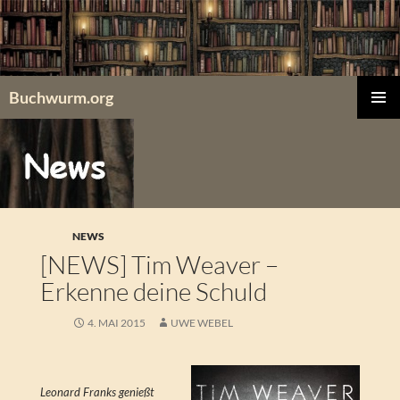
Zum
Inhalt
springen
Buchwurm.org
PRIMÄR
MENÜ
NEWS
[NEWS] Tim Weaver –
Erkenne deine Schuld
4. MAI 2015
UWE WEBEL
Leonard Franks genießt