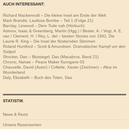
AUCH INTERESSANT:
Richard Mackenrodt – Die kleine Insel am Ende der Welt
Mark Brandis: Lautlose Bombe – Teil 1 (Folge 21)
Barclay, Linwood – Dem Tode nah (Hörbuch)
Asimov, Isaac & Greenberg, Martin (Hgg.) / Bester, A. / Vogt, A. E.
van / Clement, H. / Rey, L. del – besten Stories von 1942, Die
Laurie R. King – Die Insel der flüsternden Stimmen
Roland Huntford – Scott & Amundsen. Dramatischer Kampf um den
Südpol
Shocker, Dan – Blutsiegel, Das (Macabros, Band 21)
Chrono, Nanae – Peace Maker Kurogane 03
Chauvelle, David (Autor) / Collette, Xavier (Zeichner) – Alice im
Wunderland
Daly, Elizabeth – Buch des Toten, Das
STATISTIK
News & Rezis
Unsere Rezensenten