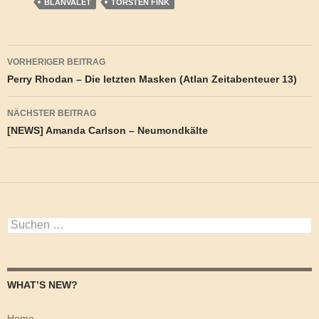
BLANVALET
TORSTEN FINK
Beitragsnavigation
VORHERIGER BEITRAG
Perry Rhodan – Die letzten Masken (Atlan Zeitabenteuer 13)
NÄCHSTER BEITRAG
[NEWS] Amanda Carlson – Neumondkälte
Suchen
nach:
WHAT’S NEW?
Home