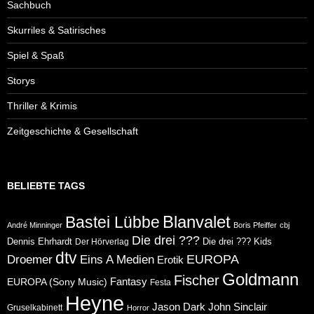
Sachbuch
Skurriles & Satirisches
Spiel & Spaß
Storys
Thriller & Krimis
Zeitgeschichte & Gesellschaft
BELIEBTE TAGS
Blanvalet
Bastei Lübbe
André Minninger
Boris Pfeiffer
cbj
Die drei ???
Dennis Ehrhardt
Die drei ??? Kids
Der Hörverlag
dtv
Eins A Medien
EUROPA
Droemer
Erotik
Goldmann
Fischer
Fantasy
EUROPA (Sony Music)
Festa
Heyne
Jason Dark
John Sinclair
Gruselkabinett
Horror