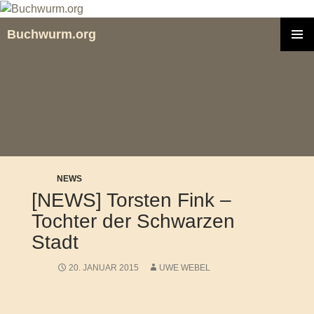
Zum
Inhalt
Buchwurm.org
springen
PRIMÄR
MENÜ
NEWS
[NEWS] Torsten Fink –
Tochter der Schwarzen
Stadt
20. JANUAR 2015
UWE WEBEL