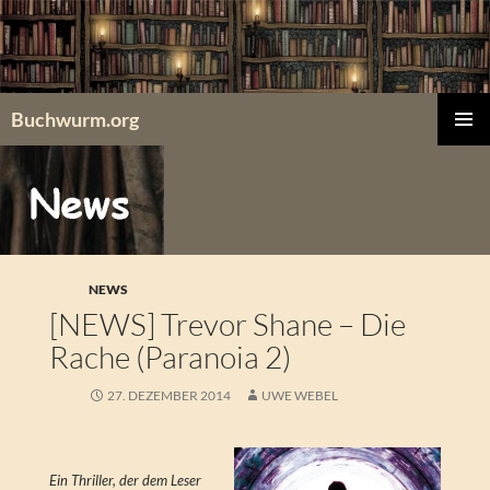
Zum
Inhalt
springen
Buchwurm.org
PRIMÄR
MENÜ
NEWS
[NEWS] Trevor Shane – Die
Rache (Paranoia 2)
27. DEZEMBER 2014
UWE WEBEL
Ein Thriller, der dem Leser