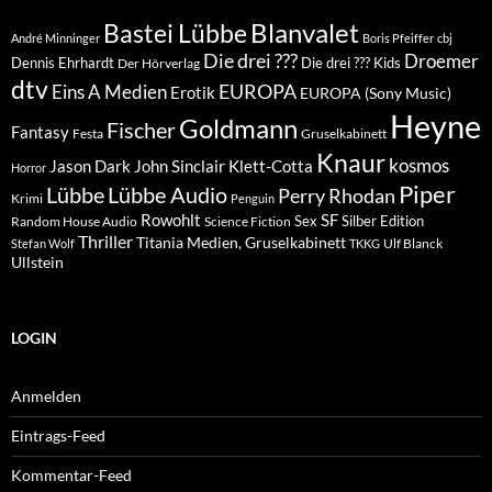
Blanvalet
Bastei Lübbe
André Minninger
Boris Pfeiffer
cbj
Die drei ???
Droemer
Dennis Ehrhardt
Die drei ??? Kids
Der Hörverlag
dtv
EUROPA
Eins A Medien
Erotik
EUROPA (Sony Music)
Heyne
Goldmann
Fischer
Fantasy
Festa
Gruselkabinett
Knaur
kosmos
Klett-Cotta
Jason Dark
John Sinclair
Horror
Piper
Lübbe Audio
Lübbe
Perry Rhodan
Krimi
Penguin
Rowohlt
SF
Sex
Silber Edition
Random House Audio
Science Fiction
Thriller
Titania Medien, Gruselkabinett
Ulf Blanck
Stefan Wolf
TKKG
Ullstein
LOGIN
Anmelden
Eintrags-Feed
Kommentar-Feed