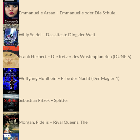
Emmanuelle Arsan – Emmanuelle oder Die Schule…
Willy Seidel – Das älteste Ding der Welt…
Frank Herbert – Die Ketzer des Wüstenplaneten (DUNE 5)
Wolfgang Hohlbein – Erbe der Nacht (Der Magier 1)
Sebastian Fitzek – Splitter
Morgan, Fidelis – Rival Queens, The