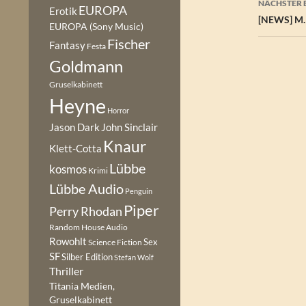
NÄCHSTER 
EUROPA
Erotik
[NEWS] M. 
EUROPA (Sony Music)
Fischer
Fantasy
Festa
Goldmann
Gruselkabinett
Heyne
Horror
Jason Dark
John Sinclair
Knaur
Klett-Cotta
Lübbe
kosmos
Krimi
Lübbe Audio
Penguin
Piper
Perry Rhodan
Random House Audio
Rowohlt
Sex
Science Fiction
SF
Silber Edition
Stefan Wolf
Thriller
Titania Medien,
Gruselkabinett