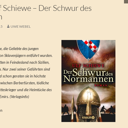
 Schiewe – Der Schwur des
n
15
UWE WEBEL
e, die Geliebte des jungen
von Sklavenjägern entführt wurden.
tten in Feindesland nach Sizilien,
. Nur zwei seiner Gefährten sind
ld schon geraten sie in höchste
ischen Berberfürsten, tödliche
tteskrieger und die Heimtücke des
mirs. (Verlagsinfo)
en