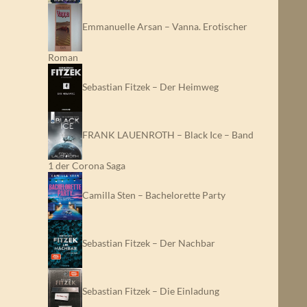
Emmanuelle Arsan – Vanna. Erotischer
Roman
Sebastian Fitzek – Der Heimweg
FRANK LAUENROTH – Black Ice – Band
1 der Corona Saga
Camilla Sten – Bachelorette Party
Sebastian Fitzek – Der Nachbar
Sebastian Fitzek – Die Einladung