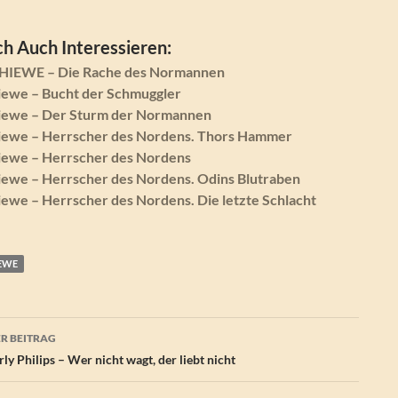
h Auch Interessieren:
HIEWE – Die Rache des Normannen
iewe – Bucht der Schmuggler
iewe – Der Sturm der Normannen
iewe – Herrscher des Nordens. Thors Hammer
iewe – Herrscher des Nordens
iewe – Herrscher des Nordens. Odins Blutraben
ewe – Herrscher des Nordens. Die letzte Schlacht
IEWE
agsnavigation
R BEITRAG
y Philips – Wer nicht wagt, der liebt nicht