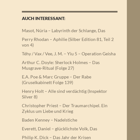
AUCH INTERESSANT:
Masot, Núria – Labyrinth der Schlange, Das
Perry Rhodan – Aphilie (Silber Edition 81, Teil 2
von 4)
Téhy / Vax / Vee, J. M. – Yiu 5 – Operation Geisha
Arthur C. Doyle: Sherlock Holmes – Das
Musgrave-Ritual (Folge 27)
E.A. Poe & Marc Gruppe – Der Rabe
(Gruselkabinett Folge 139)
Henry Holt – Alle sind verdächtig (Inspektor
Silver 8)
Christopher Priest – Der Traumarchipel. Ein
Zyklus um Liebe und Krieg
Baden Kenney – Nadelstiche
Everett, Daniel – glücklichste Volk, Das
Philip K. Dick – Das Jahr der Krisen