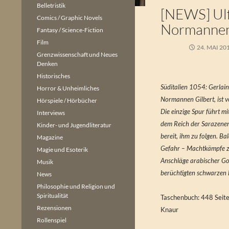
Belletristik
[NEWS] Ulf
Comics / Graphic Novels
Normanne
Fantasy / Science-Fiction
Film
24. MAI 20
Grenzwissenschaft und Neues
Denken
Historisches
Süditalien 1054: Gerlain
Horror & Unheimliches
Normannen Gilbert, ist 
Hörspiele / Hörbücher
Die einzige Spur führt mi
Interviews
dem Reich der Sarazenen
Kinder- und Jugendliteratur
bereit, ihm zu folgen. Ba
Magazine
Gefahr – Machtkämpfe zw
Magie und Esoterik
Anschläge arabischer Go
Musik
berüchtigten schwarzen E
News
Philosophie und Religion und
Spiritualität
Taschenbuch: 448 Seit
Rezensionen
Knaur
Rollenspiel