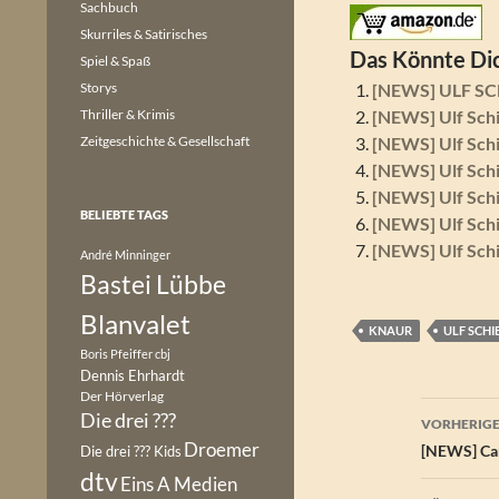
Sachbuch
Skurriles & Satirisches
Das Könnte Dic
Spiel & Spaß
Storys
[NEWS] ULF SC
Thriller & Krimis
[NEWS] Ulf Sch
Zeitgeschichte & Gesellschaft
[NEWS] Ulf Sch
[NEWS] Ulf Sch
[NEWS] Ulf Sch
BELIEBTE TAGS
[NEWS] Ulf Sch
[NEWS] Ulf Schi
André Minninger
Bastei Lübbe
Blanvalet
KNAUR
ULF SCH
Boris Pfeiffer
cbj
Dennis Ehrhardt
Der Hörverlag
Beitr
Die drei ???
VORHERIGE
Droemer
[NEWS] Carl
Die drei ??? Kids
dtv
Eins A Medien