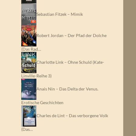
Sebastian Fitzek – Mimik
Robert Jordan – Der Pfad der Dolche
(Das Rad…
Charlotte Link – Ohne Schuld (Kate-
Linville-Reihe 3)
Anais Nin – Das Delta der Venus.
Erotische Geschichten
Charles de Lint – Das verborgene Volk
(Das…