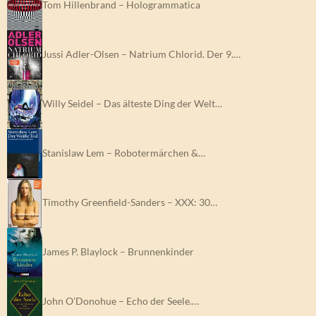
Tom Hillenbrand – Hologrammatica
Jussi Adler-Olsen – Natrium Chlorid. Der 9.…
Willy Seidel – Das älteste Ding der Welt…
Stanislaw Lem – Robotermärchen &…
Timothy Greenfield-Sanders – XXX: 30…
James P. Blaylock – Brunnenkinder
John O’Donohue – Echo der Seele.…