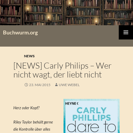
Zum
Inhalt
springen
Buchwurm.org
PRIMÄR
MENÜ
NEWS
[NEWS] Carly Philips – Wer
nicht wagt, der liebt nicht
23. MAI 2015
UWE WEBEL
Herz oder Kopf?
Riley Taylor behält gerne
die Kontrolle über alles