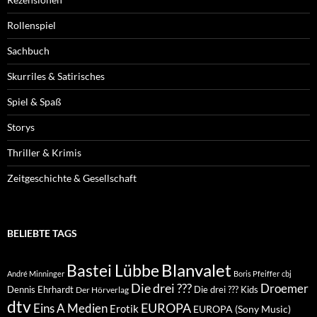
Rollenspiel
Sachbuch
Skurriles & Satirisches
Spiel & Spaß
Storys
Thriller & Krimis
Zeitgeschichte & Gesellschaft
BELIEBTE TAGS
Blanvalet
Bastei Lübbe
André Minninger
Boris Pfeiffer
cbj
Die drei ???
Droemer
Dennis Ehrhardt
Die drei ??? Kids
Der Hörverlag
dtv
EUROPA
Eins A Medien
Erotik
EUROPA (Sony Music)