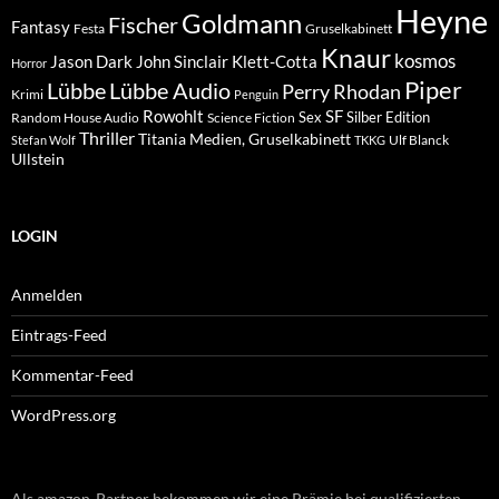
Heyne
Goldmann
Fischer
Fantasy
Festa
Gruselkabinett
Knaur
kosmos
Klett-Cotta
Jason Dark
John Sinclair
Horror
Piper
Lübbe Audio
Lübbe
Perry Rhodan
Krimi
Penguin
Rowohlt
SF
Sex
Silber Edition
Random House Audio
Science Fiction
Thriller
Titania Medien, Gruselkabinett
Ulf Blanck
Stefan Wolf
TKKG
Ullstein
LOGIN
Anmelden
Eintrags-Feed
Kommentar-Feed
WordPress.org
Als amazon-Partner bekommen wir eine Prämie bei qualifizierten