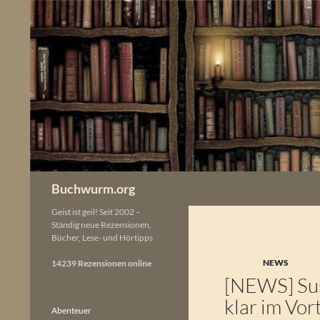
Zum
Inhalt
springen
Buchwurm.org
Geist ist geil! Seit 2002 –
Ständig neue Rezensionen,
Bücher, Lese- und Hörtipps
NEWS
14239 Rezensionen online
[NEWS] Sus
klar im Vor
Abenteuer