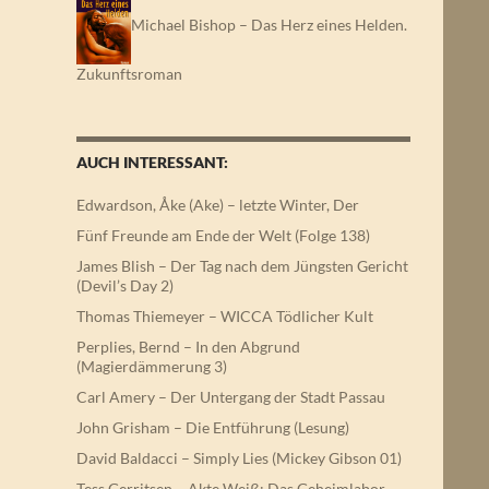
Michael Bishop – Das Herz eines Helden.
Zukunftsroman
AUCH INTERESSANT:
Edwardson, Åke (Ake) – letzte Winter, Der
Fünf Freunde am Ende der Welt (Folge 138)
James Blish – Der Tag nach dem Jüngsten Gericht
(Devil’s Day 2)
Thomas Thiemeyer – WICCA Tödlicher Kult
Perplies, Bernd – In den Abgrund
(Magierdämmerung 3)
Carl Amery – Der Untergang der Stadt Passau
John Grisham – Die Entführung (Lesung)
David Baldacci – Simply Lies (Mickey Gibson 01)
Tess Gerritsen – Akte Weiß: Das Geheimlabor