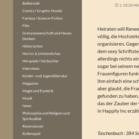
Belletristik
2. DEZEMB
Comics / Graphic Novels
Fantasy / Science-Fiction
Film
Heiraten will Renee
Grenzwissenschaft und Neues
völlig, die Hochzei
Denken
organisieren. Gegen
Historisches
dem sexy Schriftste
Horror & Unheimliches
allerdings nichts ei
Hörspiele / Hörbücher
sogar bei seinem ne
Interviews
Frauenfiguren funk
Kinder- und Jugendliteratur
ihm einfach eine sc
Magazine
aber glaubt, die Fra
Magie und Esoterik
gefunden zu haben, 
Musik
das der Zauber der 
News
in Happily Inc erzäh
Philosophie und Religion und
Spiritualität
Rezensionen
Taschenbuch : 384 Se
Rollenspiel