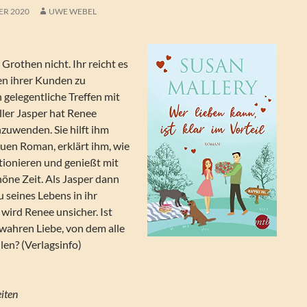
ER 2020
UWE WEBEL
 Grothen nicht. Ihr reicht es
ten ihrer Kunden zu
 gelegentliche Treffen mit
ller Jasper hat Renee
nzuwenden. Sie hilft ihm
uen Roman, erklärt ihm, wie
tionieren und genießt mit
höne Zeit. Als Jasper dann
u seines Lebens in ihr
wird Renee unsicher. Ist
wahren Liebe, von dem alle
len? (Verlagsinfo)
iten