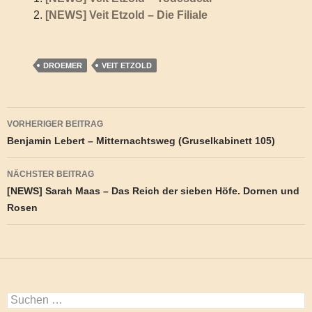
[NEWS] Veit Etzold – Die Filiale
DROEMER
VEIT ETZOLD
Beitragsnavigation
VORHERIGER BEITRAG
Benjamin Lebert – Mitternachtsweg (Gruselkabinett 105)
NÄCHSTER BEITRAG
[NEWS] Sarah Maas – Das Reich der sieben Höfe. Dornen und
Rosen
Suchen
nach: