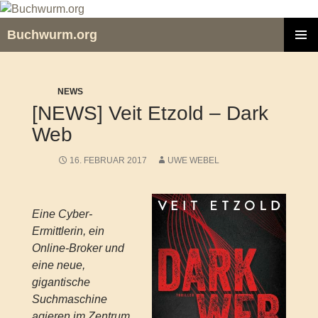
Zum
Inhalt
Buchwurm.org
springen
PRIMÄR
MENÜ
NEWS
[NEWS] Veit Etzold – Dark
Web
16. FEBRUAR 2017
UWE WEBEL
Eine Cyber-
Ermittlerin, ein
Online-Broker und
eine neue,
gigantische
Suchmaschine
agieren im Zentrum