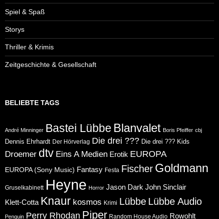
Spiel & Spaß
Storys
Thriller & Krimis
Zeitgeschichte & Gesellschaft
BELIEBTE TAGS
Blanvalet
Bastei Lübbe
André Minninger
Boris Pfeiffer
cbj
Die drei ???
Dennis Ehrhardt
Die drei ??? Kids
Der Hörverlag
dtv
Eins A Medien
EUROPA
Droemer
Erotik
Goldmann
Fischer
Fantasy
EUROPA (Sony Music)
Festa
Heyne
Jason Dark
John Sinclair
Gruselkabinett
Horror
Knaur
Lübbe
Lübbe Audio
kosmos
Klett-Cotta
Krimi
Piper
Perry Rhodan
Rowohlt
Random House Audio
Penguin