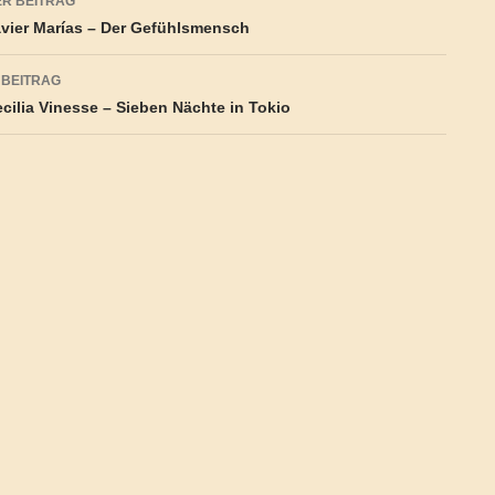
R BEITRAG
vier Marías – Der Gefühlsmensch
 BEITRAG
cilia Vinesse – Sieben Nächte in Tokio