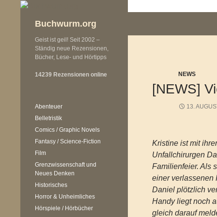
Zum
Inhalt
Buchwurm.org
springen
Geist ist geil! Seit 2002 –
Ständig neue Rezensionen,
Bücher, Lese- und Hörtipps
NEWS
14239 Rezensionen online
[NEWS] Vic
Abenteuer
13. AUGUS
Belletristik
Comics / Graphic Novels
Fantasy / Science-Fiction
Kristine ist mit ih
Film
Unfallchirurgen Da
Grenzwissenschaft und
Familienfeier. Als 
Neues Denken
einer verlassenen 
Historisches
Daniel plötzlich v
Horror & Unheimliches
Handy liegt noch a
Hörspiele / Hörbücher
gleich darauf meld