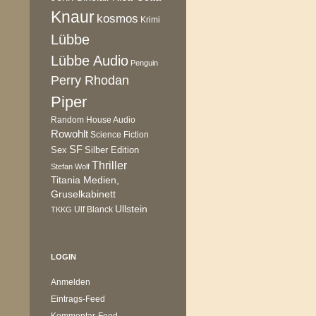
Knaur
kosmos
Krimi
Lübbe
Lübbe Audio
Penguin
Perry Rhodan
Piper
Random House Audio
Rowohlt
Science Fiction
SF
Sex
Silber Edition
Thriller
Stefan Wolf
Titania Medien,
Gruselkabinett
Ullstein
Ulf Blanck
TKKG
LOGIN
Anmelden
Eintrags-Feed
Kommentar-Feed