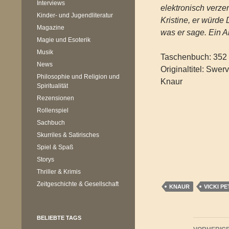
Interviews
elektronisch verzer
Kinder- und Jugendliteratur
Kristine, er würde 
Magazine
was er sage. Ein A
Magie und Esoterik
Musik
Taschenbuch: 352 
News
Originaltitel: Swer
Philosophie und Religion und
Knaur
Spiritualität
Rezensionen
Rollenspiel
Sachbuch
Skurriles & Satirisches
Spiel & Spaß
Storys
Thriller & Krimis
Zeitgeschichte & Gesellschaft
KNAUR
VICKI P
BELIEBTE TAGS
Beitr