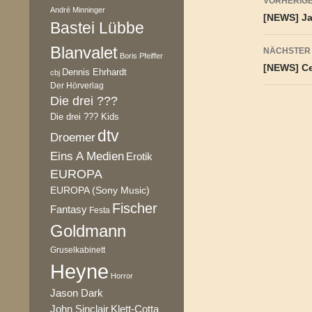
VORHERIGE
André Minninger
[NEWS] Ja
Bastei Lübbe
Blanvalet
NÄCHSTER
Boris Pfeiffer
[NEWS] Ce
Dennis Ehrhardt
cbj
Der Hörverlag
Die drei ???
Die drei ??? Kids
dtv
Droemer
Eins A Medien
Erotik
EUROPA
EUROPA (Sony Music)
Fischer
Fantasy
Festa
Goldmann
Gruselkabinett
Heyne
Horror
Jason Dark
Klett-Cotta
John Sinclair