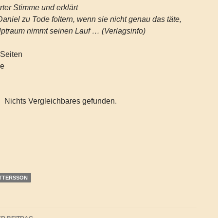
rter Stimme und erklärt
Daniel zu Tode foltern, wenn sie nicht genau das täte,
lptraum nimmt seinen Lauf … (Verlagsinfo)
Seiten
ve
Nichts Vergleichbares gefunden.
ETTERSSON
agsnavigation