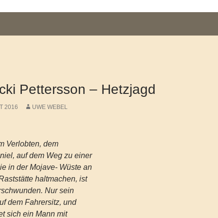
ki Pettersson – Hetzjagd
T 2016
UWE WEBEL
rem Verlobten, dem
niel, auf dem Weg zu einer
sie in der Mojave- Wüste an
Raststätte haltmachen, ist
erschwunden. Nur sein
uf dem Fahrersitz, und
et sich ein Mann mit