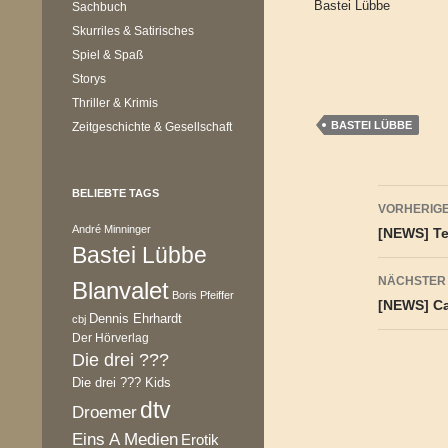
Bastei Lübbe
Sachbuch
Skurriles & Satirisches
Spiel & Spaß
Storys
Thriller & Krimis
BASTEI LÜBBE
Zeitgeschichte & Gesellschaft
Beitr
BELIEBTE TAGS
VORHERIGE
André Minninger
[NEWS] Te
Bastei Lübbe
NÄCHSTER
Blanvalet
Boris Pfeiffer
[NEWS] Ca
Dennis Ehrhardt
cbj
Der Hörverlag
Die drei ???
Die drei ??? Kids
dtv
Droemer
Eins A Medien
Erotik