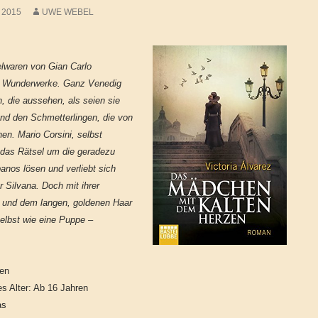
 2015
UWE WEBEL
elwaren von Gian Carlo
e Wunderwerke. Ganz Venedig
, die aussehen, als seien sie
und den Schmetterlingen, die von
nen. Mario Corsini, selbst
l das Rätsel um die geradezu
anos lösen und verliebt sich
r Silvana. Doch mit ihrer
t und dem langen, goldenen Haar
selbst wie eine Puppe –
ten
s Alter: Ab 16 Jahren
as