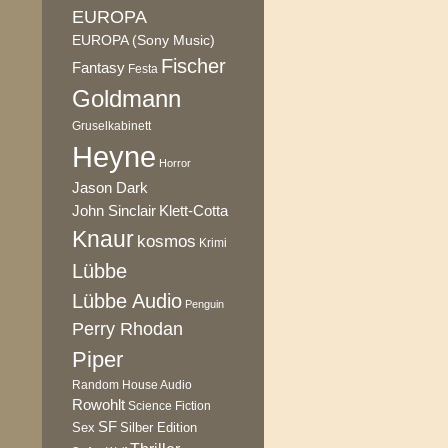
EUROPA
EUROPA (Sony Music)
Fischer
Fantasy
Festa
Goldmann
Gruselkabinett
Heyne
Horror
Jason Dark
Klett-Cotta
John Sinclair
Knaur
kosmos
Krimi
Lübbe
Lübbe Audio
Penguin
Perry Rhodan
Piper
Random House Audio
Rowohlt
Science Fiction
SF
Sex
Silber Edition