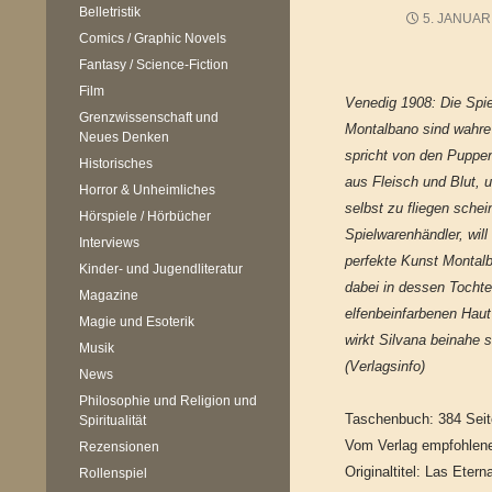
Belletristik
5. JANUAR
Comics / Graphic Novels
Fantasy / Science-Fiction
Film
Venedig 1908: Die Spi
Grenzwissenschaft und
Montalbano sind wahr
Neues Denken
spricht von den Puppen
Historisches
aus Fleisch und Blut, 
Horror & Unheimliches
selbst zu fliegen schei
Hörspiele / Hörbücher
Spielwarenhändler, wil
Interviews
perfekte Kunst Montalb
Kinder- und Jugendliteratur
dabei in dessen Tochte
Magazine
elfenbeinfarbenen Hau
Magie und Esoterik
wirkt Silvana beinahe 
Musik
(Verlagsinfo)
News
Philosophie und Religion und
Taschenbuch: 384 Sei
Spiritualität
Vom Verlag empfohlene
Rezensionen
Originaltitel: Las Etern
Rollenspiel