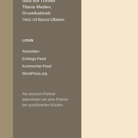
Thriller
Stefan Wolf
Titania Medien,
Gruselkabinett
Ullstein
Ulf Blanck
TKKG
LOGIN
Anmelden
Eintrags-Feed
Kommentar-Feed
WordPress.org
Als amazon-Partner
bekommen wir eine Prämie
bei qualifizierten Käufen.