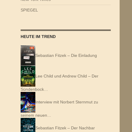
SPIEGEL
HEUTE IM TREND
Sebastian Fitzek – Die Einladung
Lee Child und Andrew Child – Der
Sündenbock…
Interview mit Norbert Sternmut zu
seinem neuen…
Sebastian Fitzek – Der Nachbar