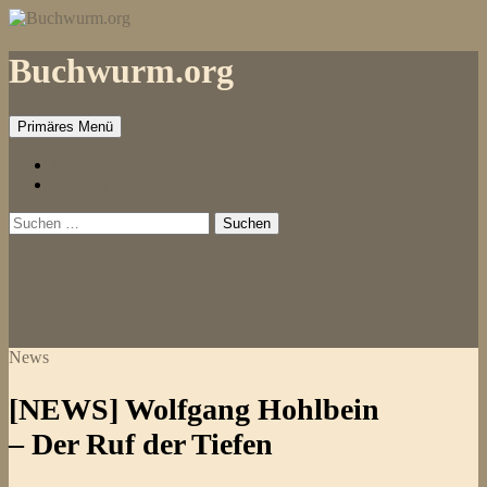
Zum
Inhalt
springen
Buchwurm.org
Primäres Menü
Impressum
Kontakt
Suchen
nach:
News
[NEWS] Wolfgang Hohlbein
– Der Ruf der Tiefen