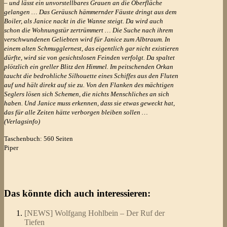
– und lässt ein unvorstellbares Grauen an die Oberfläche
gelangen … Das Geräusch hämmernder Fäuste dringt aus dem
Boiler, als Janice nackt in die Wanne steigt. Da wird auch
schon die Wohnungstür zertrümmert … Die Suche nach ihrem
verschwundenen Geliebten wird für Janice zum Albtraum. In
einem alten Schmugglernest, das eigentlich gar nicht existieren
dürfte, wird sie von gesichtslosen Feinden verfolgt. Da spaltet
plötzlich ein greller Blitz den Himmel. Im peitschenden Orkan
taucht die bedrohliche Silhouette eines Schiffes aus den Fluten
auf und hält direkt auf sie zu. Von den Flanken des mächtigen
Seglers lösen sich Schemen, die nichts Menschliches an sich
haben. Und Janice muss erkennen, dass sie etwas geweckt hat,
das für alle Zeiten hätte verborgen bleiben sollen …
(Verlagsinfo)
Taschenbuch: 560 Seiten
Piper
Das könnte dich auch interessieren:
[NEWS] Wolfgang Hohlbein – Der Ruf der
Tiefen