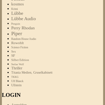
kosmos
Krimi
Lübbe
Lübbe Audio
Penguin
Perry Rhodan
Piper
Random House Audio
Rowohlt
Science Fiction
Sex
SF
Silber Edition
Stefan Wolf
Thriller
Titania Medien, Gruselkabinett
TKKG
Ulf Blanck
Ullstein
LOGIN
Anmelden