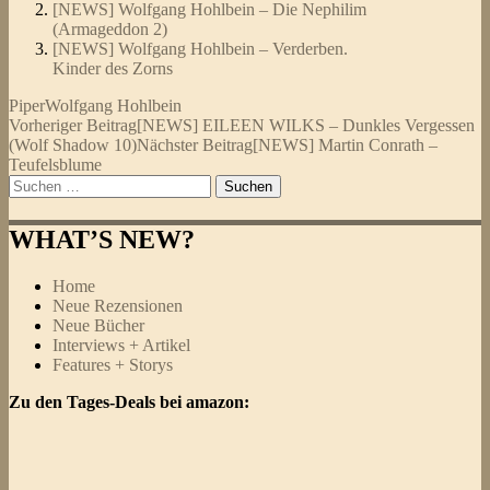
[NEWS] Wolfgang Hohlbein – Die Nephilim
(Armageddon 2)
[NEWS] Wolfgang Hohlbein – Verderben.
Kinder des Zorns
Piper
Wolfgang Hohlbein
Beitragsnavigation
Vorheriger Beitrag
[NEWS] EILEEN WILKS – Dunkles Vergessen
(Wolf Shadow 10)
Nächster Beitrag
[NEWS] Martin Conrath –
Teufelsblume
Suchen
nach:
WHAT’S NEW?
Home
Neue Rezensionen
Neue Bücher
Interviews + Artikel
Features + Storys
Zu den Tages-Deals bei amazon: