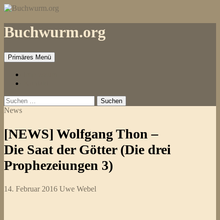
Zum
Inhalt
springen
Buchwurm.org
Primäres Menü
Impressum
Kontakt
Suchen
nach:
News
[NEWS] Wolfgang Thon –
Die Saat der Götter (Die drei
Prophezeiungen 3)
14. Februar 2016
Uwe Webel