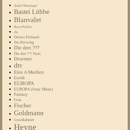
André Minninger
Bastei Lübbe
Blanvalet
Boris Pfeiffer
cbj
Dennis Ehrhardt
Der Hörverlag
Die drei ???
Die drei ??? Kids
Droemer
dtv
Eins A Medien
Erotik
EUROPA
EUROPA (Sony Music)
Fantasy
Festa
Fischer
Goldmann
Gruselkabinett
Heyne