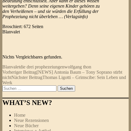
Bedeutung entschlüsselt. Aber kann er dieses Wissen
weitergeben? Denn seine eigenen Kinder gehören zu
den Verheißenen – und sie würden die Erfüllung der
Prophezeiung nicht überleben … (Verlagsinfo)
Broschiert: 672 Seiten
Blanvalet
Nichts Vergleichbares gefunden.
Blanvalet
die drei prophezeiungen
wolfgang thon
Beitragsnavigation
Vorheriger Beitrag
[NEWS] Antonia Baum – Tony Soprano stirbt
nicht
Nächster Beitrag
Thomas Ligotti – Grimscibe: Sein Leben und
Werk
Suchen
nach:
WHAT’S NEW?
Home
Neue Rezensionen
Neue Bücher
Interviews + Artikel