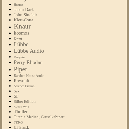
Horror
Jason Dark
John Sinclair
Klett-Cotta
Knaur
kosmos
Krimi
Lübbe
Lübbe Audio
Penguin
Perry Rhodan
Piper
Random House Audio
Rowohlt
Science Fiction
Sex
SF
Silber Edition
Stefan Wolf
Thriller
Titania Medien, Gruselkabinett
TKKG
Ulf Blanck