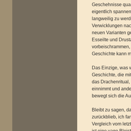
Geschehnisse quas
eigentlich spannen
langweilig zu werd
Verwicklungen nach
neuen Varianten ge
Esseilte und Drus
vorbeischrammen, e
Geschichte kann ma
Das Einzige, was wi
Geschichte, die mi
das Drachenritual,
einnimmt und ander
bewegt sich die Au
Bleibt zu sagen, 
zurückblieb, ich f
Vergleich vom let
ist eine vage Blei