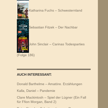
Katharina Fuchs – Schwesternland
Sebastian Fitzek – Der Nachbar
John Sinclair – Carinas Todesparties
(Folge 186)
AUCH INTERESSANT:
Donald Barthelme – Amatöre. Erzählungen
Kalla, Daniel – Pandemie
Clare Mackintosh – Spiel der Lügner (Ein Fall
für Ffion Morgan, Band 2)