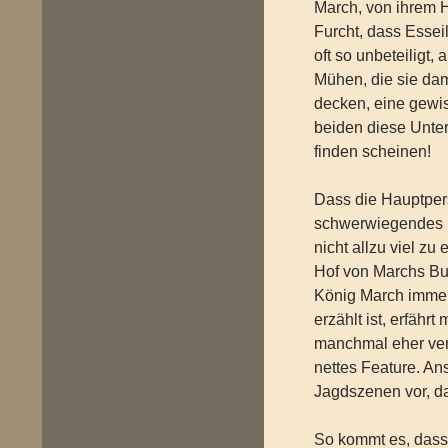
March, von ihrem H
Furcht, dass Essei
oft so unbeteiligt,
Mühen, die sie dam
decken, eine gewis
beiden diese Unter
finden scheinen!
Dass die Hauptper
schwerwiegendes 
nicht allzu viel zu
Hof von Marchs Burg
König March immer
erzählt ist, erfährt
manchmal eher ver
nettes Feature. A
Jagdszenen vor, d
So kommt es, dass 