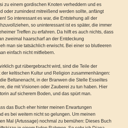
i zu einem gordischen Knoten verheddern und es
d oder zumindest mitreißend werden sollte, anfängt
en! So interessant es war, die Entstehung all der
zuvollziehen, so uninteressant ist es später, die immer
heimer Treffen zu erfahren. Da hilft es auch nichts, dass
tan zweimal haarscharf an der Entdeckung
h man sie tatsächlich erwischt. Bei einer so blutleeren
n einfach nicht mitfiebern.
rklich gut rübergebracht wird, sind die Teile der
t der keltischen Kultur und Religion zusammenhängen:
 die Beltanenacht, in der Branwen die Stelle Esseiltes
e, die mit Visionen oder Zauberei zu tun haben. Hier
torin auf sicherem Boden, und das spürt man.
dass das Buch eher hinter meinen Erwartungen
and es bei weitem nicht so gelungen. Um meinen
zten Mal (Artussage) nochmal zu bemühen: Dieses Buch
stiftskizze in einem faden Rahmen. So sehr ich Diana