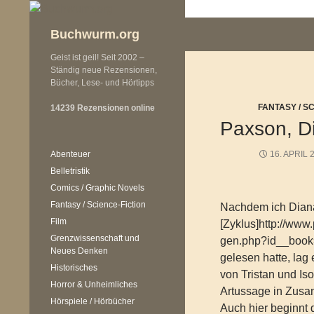
Zum
Inhalt
Buchwurm.org
springen
Geist ist geil! Seit 2002 –
Ständig neue Rezensionen,
Bücher, Lese- und Hörtipps
FANTASY / S
14239 Rezensionen online
Paxson, Di
Abenteuer
16. APRIL 
Belletristik
Comics / Graphic Novels
Fantasy / Science-Fiction
Nachdem ich Dian
Film
[Zyklus]http://www
Grenzwissenschaft und
gen.php?id__book
Neues Denken
gelesen hatte, lag
Historisches
von Tristan und Iso
Horror & Unheimliches
Artussage in Zusa
Hörspiele / Hörbücher
Auch hier beginnt 