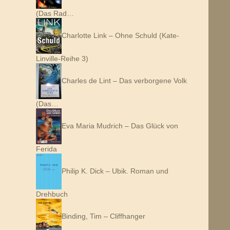
(Das Rad…
Charlotte Link – Ohne Schuld (Kate-
Linville-Reihe 3)
Charles de Lint – Das verborgene Volk
(Das…
Eva Maria Mudrich – Das Glück von
Ferida
Philip K. Dick – Ubik. Roman und
Drehbuch
Binding, Tim – Cliffhanger