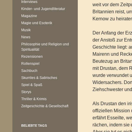
Interviews
weit vor dem Zeitp
Kinder- und Jugendliteratur
Britannien reist, 
Magazine
Kernow zu heirate
Magie und Esoterik
Musik
Der Anfang der Erz
News
der Anstoß zur En
Philosophie und Religion und
Geschichte liegt: 
Spiritualität
Mairenn und Recke
Rezensionen
Beutezug an Britan
Rollenspiel
mit Drustan, dem 
Sachbuch
wurde verwundet un
Skurriles & Satirisches
Widersachers. Dort
Spiel & Spaß
Ziehschwester un
Storys
Thriller & Krimis
Als Drustan den ir
Zeitgeschichte & Gesellschaft
offiziellen Missio
erfährt Esseilte, w
rächen, indem sie 
BELIEBTE TAGS
Aber sie tut es nich