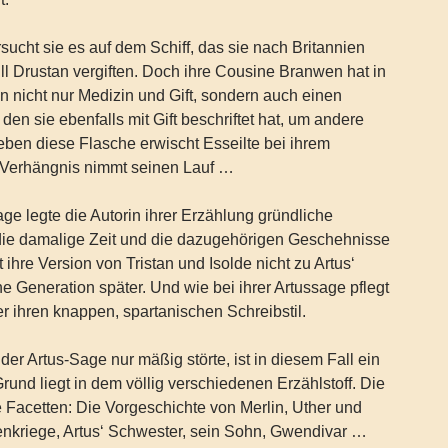
sucht sie es auf dem Schiff, das sie nach Britannien
ill Drustan vergiften. Doch ihre Cousine Branwen hat in
n nicht nur Medizin und Gift, sondern auch einen
en sie ebenfalls mit Gift beschriftet hat, um andere
eben diese Flasche erwischt Esseilte bei ihrem
Verhängnis nimmt seinen Lauf …
age legte die Autorin ihrer Erzählung gründliche
ie damalige Zeit und die dazugehörigen Geschehnisse
 ihre Version von Tristan und Isolde nicht zu Artus‘
ne Generation später. Und wie bei ihrer Artussage pflegt
er ihren knappen, spartanischen Schreibstil.
der Artus-Sage nur mäßig störte, ist in diesem Fall ein
Grund liegt in dem völlig verschiedenen Erzählstoff. Die
e Facetten: Die Vorgeschichte von Merlin, Uther und
enkriege, Artus‘ Schwester, sein Sohn, Gwendivar …