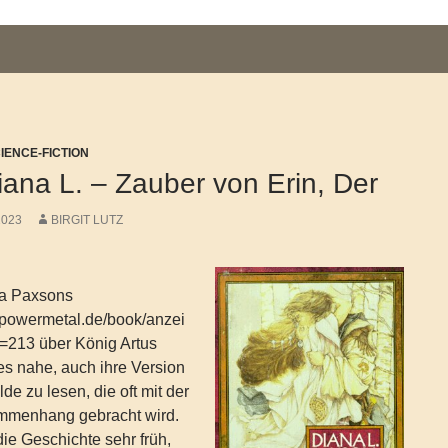
CIENCE-FICTION
ana L. – Zauber von Erin, Der
2023
BIRGIT LUTZ
a Paxsons
.powermetal.de/book/anzei
=213 über König Artus
 es nahe, auch ihre Version
lde zu lesen, die oft mit der
mmenhang gebracht wird.
die Geschichte sehr früh,