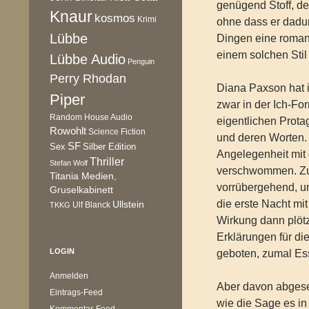
genügend Stoff, de
Knaur
kosmos
Krimi
ohne dass er dadurc
Lübbe
Dingen eine romant
einem solchen Stil
Lübbe Audio
Penguin
Perry Rhodan
Diana Paxson hat i
Piper
zwar in der Ich-Fo
Random House Audio
eigentlichen Prota
Rowohlt
Science Fiction
und deren Worten. 
SF
Sex
Silber Edition
Angelegenheit mit 
Thriller
Stefan Wolf
verschwommen. Zunä
Titania Medien,
vorrübergehend, u
Gruselkabinett
die erste Nacht mi
Ullstein
Ulf Blanck
TKKG
Wirkung dann plötz
Erklärungen für d
LOGIN
geboten, zumal Ess
Anmelden
Aber davon abgeseh
Eintrags-Feed
wie die Sage es in
Kommentar-Feed