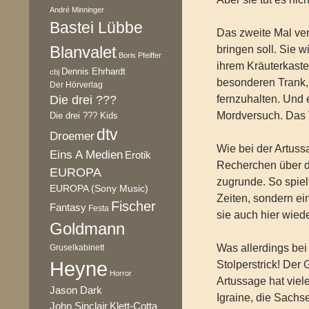
André Minninger
Bastei Lübbe
Das zweite Mal ver
Blanvalet
bringen soll. Sie w
Boris Pfeiffer
ihrem Kräuterkaste
Dennis Ehrhardt
cbj
besonderen Trank, d
Der Hörverlag
Die drei ???
fernzuhalten. Und 
Mordversuch. Das 
Die drei ??? Kids
dtv
Droemer
Wie bei der Artuss
Eins A Medien
Erotik
Recherchen über d
EUROPA
zugrunde. So spielt
EUROPA (Sony Music)
Zeiten, sondern ei
Fischer
Fantasy
Festa
sie auch hier wied
Goldmann
Was allerdings bei 
Gruselkabinett
Heyne
Stolperstrick! Der 
Horror
Artussage hat viel
Jason Dark
Igraine, die Sachs
Klett-Cotta
John Sinclair