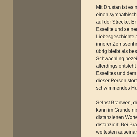
Mit Drustan ist es 
einen sympathische
auf der Strecke. Er
Esseilte und seine
Liebesgeschichte a
innerer Zerrissenhe
übrig bleibt als bes
Schwächling bezeic
allerdings entste
Esseiltes und dem 
dieser Person stör
schwimmendes Hu
Selbst Branwen, die
kann im Grunde nic
distanzierten Wort
distanziert. Bei B
weitesten auseinan