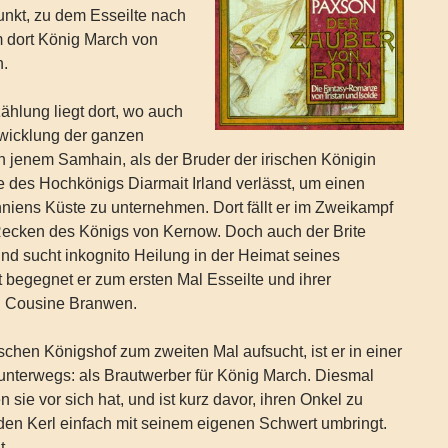
unkt, zu dem Esseilte nach
um dort König March von
n.
ählung liegt dort, wo auch
twicklung der ganzen
an jenem Samhain, als der Bruder der irischen Königin
 des Hochkönigs Diarmait Irland verlässt, um einen
niens Küste zu unternehmen. Dort fällt er im Zweikampf
Recken des Königs von Kernow. Doch auch der Brite
d sucht inkognito Heilung in der Heimat seines
 begegnet er zum ersten Mal Esseilte und ihrer
d Cousine Branwen.
ischen Königshof zum zweiten Mal aufsucht, ist er in einer
n unterwegs: als Brautwerber für König March. Diesmal
en sie vor sich hat, und ist kurz davor, ihren Onkel zu
den Kerl einfach mit seinem eigenen Schwert umbringt.
t.