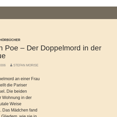
/ HÖRBÜCHER
an Poe – Der Doppelmord in der
ue
2006
STEFAN MORISE
pelmord an einer Frau
ellt die Pariser
sel. Die beiden
er Wohnung in der
utale Weise
n. Das Mädchen fand
 Gliedern, wie sie in