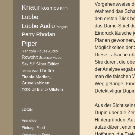
Vorgehensweise de
Knaur
kosmos
Krimi
Während das Schac
Lübbe
den ersten Blick b
Lübbe Audio
das Dame-Spiel dur
Penguin
Eindruck täusche 
Perry Rhodan
Planen gewonnen, 
Piper
Möglichkeiten der
Random House Audio
Diese Tatsache übe
Rowohlt
Science Fiction
Strukturen, die obe
SF
Sex
Silber Edition
der Analyse ergäbe
Thriller
Stefan Wolf
man die falschen 
Titania Medien,
Gruselkabinett
Weg gelänge. Eine 
Ullstein
Ulf Blanck
TKKG
Detektivfigur Dupi
Aus der Sicht sein
LOGIN
Dupin über die Ze
Hintergründen. Auc
Anmelden
aufzuklären, entni
Eintrags-Feed
Hoffnung, die Erei
Kommentar-Feed