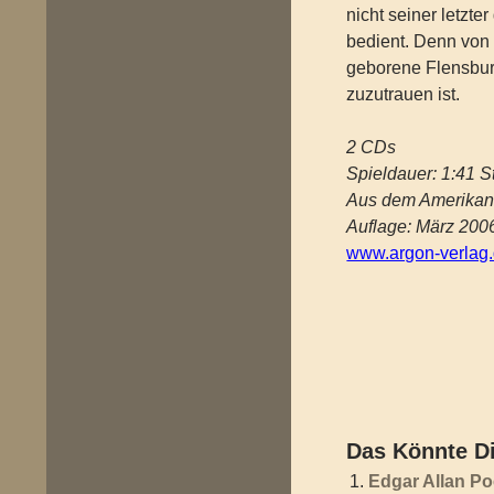
nicht seiner letzt
bedient. Denn von
geborene Flensburge
zuzutrauen ist.
2 CDs
Spieldauer: 1:41 S
Aus dem Amerikani
Auflage: März 200
www.argon-verlag
Das Könnte Di
Edgar Allan P