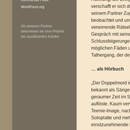
verschafft er sich
WordPress.org
seinem Partner Z
beobachtet und unt
Als amazon-Partner
verwirrende Rätsel
bekommen wir eine Prämie
Gespräch mit seine
bei qualifizierten Käufen.
Schlussfolgerungen
möglichen Fäden u
Tathergang, der de
… als Hörbuch
„Der Doppelmord i
bekannt als Sänge
geraumer Zeit im S
auflöste. Kaum ve
Teenie-Image, nac
Soloplatte und meh
ernstzunehmende F