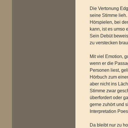
Die Vertonung Edga
seine Stimme lieh.
Hörspielen, bei de
kann, ist es umso e
Sein Debüt beweist
zu verstecken brau
Mit viel Emotion, 
wenn er die Passa
Personen liest, ge
Hörbuch zum einen
aber nicht ins Läc
Stimme zwar geschi
überfordert oder ga
gerne zuhört und s
Interpretation Poes
Da bleibt nur zu h