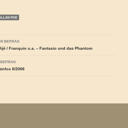
ALLAN POE
agsnavigation
R BEITRAG
Jijé / Franquin u.a. – Fantasio und das Phantom
 BEITRAG
nfos II/2006