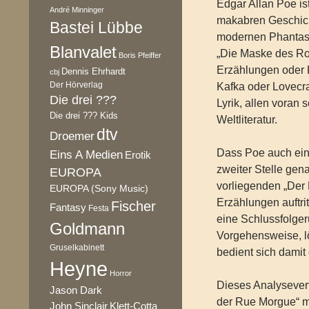
Edgar Allan Poe is
André Minninger
makabren Geschich
Bastei Lübbe
modernen Phantast
Blanvalet
„Die Maske des Ro
Boris Pfeiffer
Erzählungen oder K
Dennis Ehrhardt
cbj
Der Hörverlag
Kafka oder Lovecra
Die drei ???
Lyrik, allen voran
Die drei ??? Kids
Weltliteratur.
dtv
Droemer
Dass Poe auch ein 
Eins A Medien
Erotik
zweiter Stelle gen
EUROPA
vorliegenden „Der
EUROPA (Sony Music)
Erzählungen auftrit
Fischer
Fantasy
Festa
eine Schlussfolge
Goldmann
Vorgehensweise, lö
Gruselkabinett
bedient sich damit
Heyne
Horror
Dieses Analysever
Jason Dark
der Rue Morgue“ m
Klett-Cotta
John Sinclair