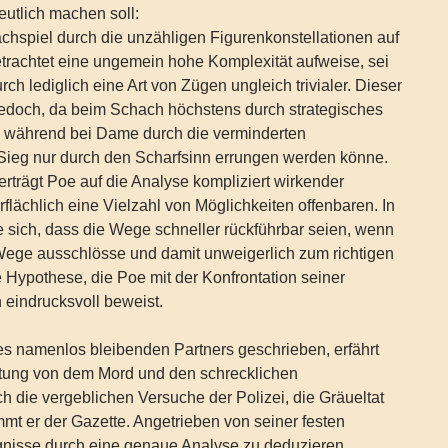
utlich machen soll:
hspiel durch die unzähligen Figurenkonstellationen auf
etrachtet eine ungemein hohe Komplexität aufweise, sei
ch lediglich eine Art von Zügen ungleich trivialer. Dieser
jedoch, da beim Schach höchstens durch strategisches
während bei Dame durch die verminderten
 Sieg nur durch den Scharfsinn errungen werden könne.
rträgt Poe auf die Analyse kompliziert wirkender
rflächlich eine Vielzahl von Möglichkeiten offenbaren. In
 sich, dass die Wege schneller rückführbar seien, wenn
Wege ausschlösse und damit unweigerlich zum richtigen
Hypothese, die Poe mit der Konfrontation seiner
n eindrucksvoll beweist.
es namenlos bleibenden Partners geschrieben, erfährt
itung von dem Mord und den schrecklichen
h die vergeblichen Versuche der Polizei, die Gräueltat
mmt er der Gazette. Angetrieben von seiner festen
gnisse durch eine genaue Analyse zu deduzieren,