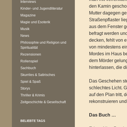
Interviews
den Kamin geschob
Kinder- und Jugendliteratur
Mutter dagegen ge
Magazine
Straßenpflaster li
Magie und Esoterik
aus dem Fenster g
Musik
befragt werden un
News
decken, fehlt von 
Philosophie und Religion und
von mindestens ein
Spiritualität
Mordes im Haus bef
Rezensionen
dem Mörder gelung
Rollenspiel
hinterlassen, die d
Sachbuch
Skurriles & Satirisches
Das Geschehen ste
Spiel & Spaß
schlechtes Licht. 
Storys
auf den Plan tritt
Thriller & Krimis
rekonstruieren und
Zeitgeschichte & Gesellschaft
Das Buch …
BELIEBTE TAGS