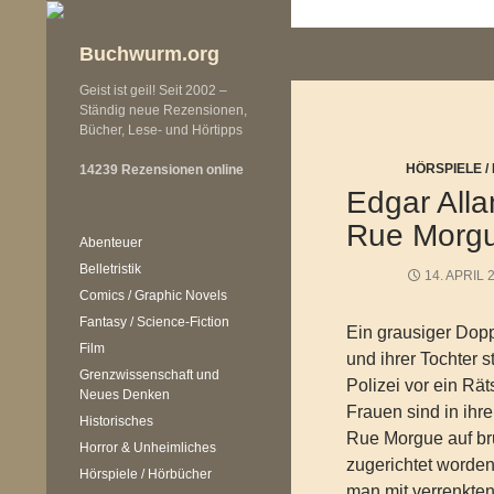
Zum
Inhalt
Buchwurm.org
springen
Geist ist geil! Seit 2002 –
Ständig neue Rezensionen,
Bücher, Lese- und Hörtipps
HÖRSPIELE 
14239 Rezensionen online
Edgar All
Rue Morg
Abenteuer
Belletristik
14. APRIL 
Comics / Graphic Novels
Fantasy / Science-Fiction
Ein grausiger Dop
Film
und ihrer Tochter st
Grenzwissenschaft und
Polizei vor ein Rät
Neues Denken
Frauen sind in ihr
Historisches
Rue Morgue auf br
Horror & Unheimliches
zugerichtet worde
Hörspiele / Hörbücher
man mit verrenkten