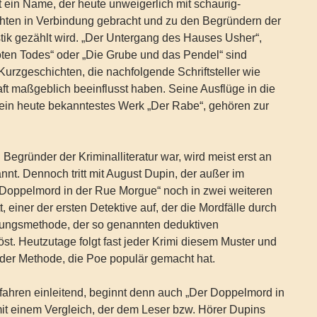
t ein Name, der heute unweigerlich mit schaurig-
ten in Verbindung gebracht und zu den Begründern der
ik gezählt wird. „Der Untergang des Hauses Usher“,
ten Todes“ oder „Die Grube und das Pendel“ sind
urzgeschichten, die nachfolgende Schriftsteller wie
ft maßgeblich beeinflusst haben. Seine Ausflüge in die
 sein heute bekanntestes Werk „Der Rabe“, gehören zur
Begründer der Kriminalliteratur war, wird meist erst an
annt. Dennoch tritt mit August Dupin, der außer im
 Doppelmord in der Rue Morgue“ noch in zwei weiteren
t, einer der ersten Detektive auf, der die Mordfälle durch
rungsmethode, der so genannten deduktiven
st. Heutzutage folgt fast jeder Krimi diesem Muster und
 der Methode, die Poe populär gemacht hat.
fahren einleitend, beginnt denn auch „Der Doppelmord in
it einem Vergleich, der dem Leser bzw. Hörer Dupins