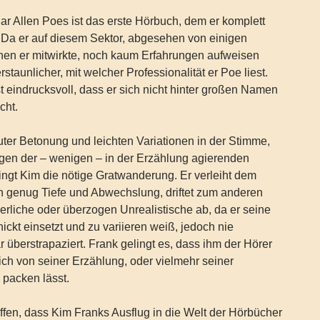
r Allen Poes ist das erste Hörbuch, dem er komplett
 Da er auf diesem Sektor, abgesehen von einigen
nen er mitwirkte, noch kaum Erfahrungen aufweisen
rstaunlicher, mit welcher Professionalität er Poe liest.
 eindrucksvoll, dass er sich nicht hinter großen Namen
cht.
guter Betonung und leichten Variationen in der Stimme,
gen der – wenigen – in der Erzählung agierenden
lingt Kim die nötige Gratwanderung. Er verleiht dem
 genug Tiefe und Abwechslung, driftet zum anderen
herliche oder überzogen Unrealistische ab, da er seine
ckt einsetzt und zu variieren weiß, jedoch nie
r überstrapaziert. Frank gelingt es, dass ihm der Hörer
ich von seiner Erzählung, oder vielmehr seiner
 packen lässt.
offen, dass Kim Franks Ausflug in die Welt der Hörbücher