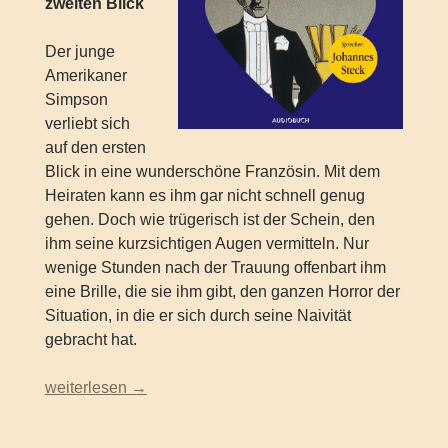
zweiten Blick
Der junge
Amerikaner
Simpson
verliebt sich
auf den ersten
Blick in eine wunderschöne Französin. Mit dem
Heiraten kann es ihm gar nicht schnell genug
gehen. Doch wie trügerisch ist der Schein, den
ihm seine kurzsichtigen Augen vermitteln. Nur
wenige Stunden nach der Trauung offenbart ihm
eine Brille, die sie ihm gibt, den ganzen Horror der
Situation, in die er sich durch seine Naivität
gebracht hat.
Edgar Allan Poe – Die Brille (Lesung)
weiterlesen
→