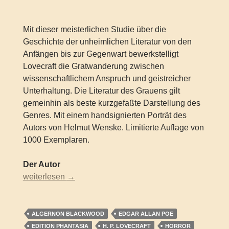
Mit dieser meisterlichen Studie über die
Geschichte der unheimlichen Literatur von den
Anfängen bis zur Gegenwart bewerkstelligt
Lovecraft die Gratwanderung zwischen
wissenschaftlichem Anspruch und geistreicher
Unterhaltung. Die Literatur des Grauens gilt
gemeinhin als beste kurzgefaßte Darstellung des
Genres. Mit einem handsignierten Porträt des
Autors von Helmut Wenske. Limitierte Auflage von
1000 Exemplaren.
Der Autor
H. P. Lovecraft – Die Literatur des Grauens. Ein Essay
weiterlesen
→
ALGERNON BLACKWOOD
EDGAR ALLAN POE
EDITION PHANTASIA
H. P. LOVECRAFT
HORROR