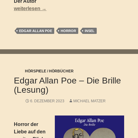
Der Autor
Edgar Allan Poe – Der Fall des Hauses Usher. Meiste
weiterlesen
→
EDGAR ALLAN POE
HORROR
INSEL
HÖRSPIELE / HÖRBÜCHER
Edgar Allan Poe – Die Brille
(Lesung)
6. DEZEMBER 2023
MICHAEL MATZER
Horror der
Liebe auf den