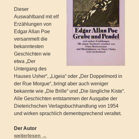
Dieser
Auswahlband mit elf
Erzählungen von
Edgar Allan Poe
versammelt die
bekanntesten
Geschichten wie
etwa „Der
Untergang des
Hauses Usher“, „Ligeia“ oder „Der Doppelmord in
der Rue Morgue“, bringt aber auch weniger
bekannte wie „Die Brille“ und „Die längliche Kiste“.
Alle Geschichten entstammen der Ausgabe der
Dieterichschen Verlagsbuchhandlung von 1954
und wirken sprachlich dementsprechend veraltet.
Der Autor
Poe – Grube und Pendel und andere Erzählungen. Mit 
weiterlesen
→