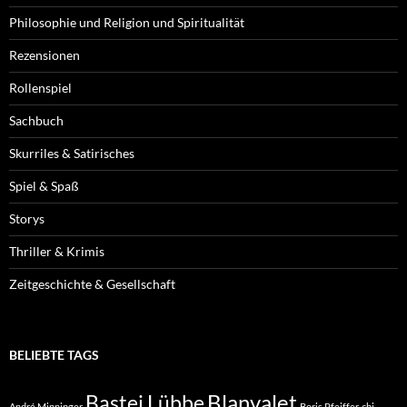
Philosophie und Religion und Spiritualität
Rezensionen
Rollenspiel
Sachbuch
Skurriles & Satirisches
Spiel & Spaß
Storys
Thriller & Krimis
Zeitgeschichte & Gesellschaft
BELIEBTE TAGS
Blanvalet
Bastei Lübbe
André Minninger
Boris Pfeiffer
cbj