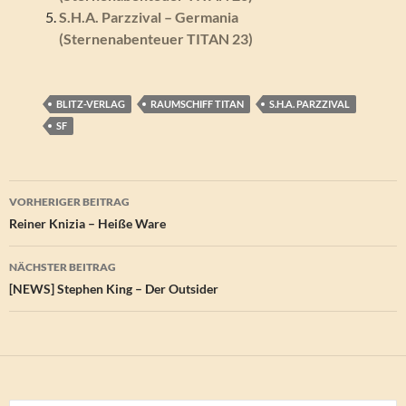
S.H.A. Parzzival – Germania
(Sternenabenteuer TITAN 23)
BLITZ-VERLAG
RAUMSCHIFF TITAN
S.H.A. PARZZIVAL
SF
Beitragsnavigation
VORHERIGER BEITRAG
Reiner Knizia – Heiße Ware
NÄCHSTER BEITRAG
[NEWS] Stephen King – Der Outsider