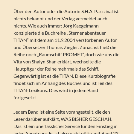
Über den Autor oder die Autorin S.H.A. Parzzival ist
nichts bekannt und der Verlag vermeldet auch
nichts. Wie auch immer: Jörg Kaegelmann
konzipierte die Buchreihe „Sternenabenteuer
TITAN“ mit dem am 11.9.2004 verstorbenen Autor
und Übersetzer Thomas Ziegler. Zunächst hieß die
Reihe noch „Raumschiff PROMET“, doch wie uns die
Vita von Shalyn Shan erklärt, wechselte die
Hautpfigur der Reihe mehrmals das Schiff.
Gegenwärtig ist es die TITAN. Diese Kurzbiografie
findet sich im Anhang des Buches und ist Teil des
TITAN-Lexikons. Dies wird in jedem Band
fortgesetzt.
Jedem Band ist eine Seite vorangestellt, die den
Leser darüber aufklärt, WAS BISHER GESCHAH.
Das ist ein unerlässlicher Service für den Einstieg in
jedes Abenteuer. Es ist also nicht nötig, mit Band 22