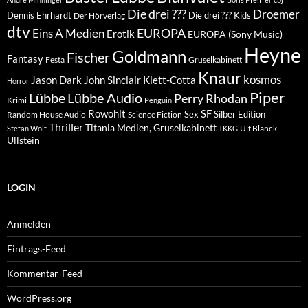
Die drei ???
Droemer
Dennis Ehrhardt
Die drei ??? Kids
Der Hörverlag
dtv
EUROPA
Eins A Medien
Erotik
EUROPA (Sony Music)
Heyne
Goldmann
Fischer
Fantasy
Festa
Gruselkabinett
Knaur
kosmos
Klett-Cotta
Jason Dark
John Sinclair
Horror
Piper
Lübbe Audio
Lübbe
Perry Rhodan
Krimi
Penguin
Rowohlt
SF
Sex
Silber Edition
Random House Audio
Science Fiction
Thriller
Titania Medien, Gruselkabinett
Ulf Blanck
Stefan Wolf
TKKG
Ullstein
LOGIN
Anmelden
Eintrags-Feed
Kommentar-Feed
WordPress.org