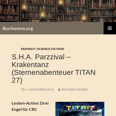
Zum
Inhalt
springen
Buchwurm.org
PRIMÄR
MENÜ
FANTASY / SCIENCE-FICTION
S.H.A. Parzzival –
Krakentanz
(Sternenabenteuer TITAN
27)
1. NOVEMBER 2019
MICHAEL MATZER
Lesben-Action: Drei
Engel für CRC