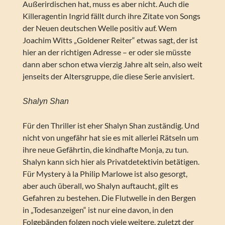
Außerirdischen hat, muss es aber nicht. Auch die
Killeragentin Ingrid fällt durch ihre Zitate von Songs
der Neuen deutschen Welle positiv auf. Wem
Joachim Witts „Goldener Reiter“ etwas sagt, der ist
hier an der richtigen Adresse – er oder sie müsste
dann aber schon etwa vierzig Jahre alt sein, also weit
jenseits der Altersgruppe, die diese Serie anvisiert.
Shalyn Shan
Für den Thriller ist eher Shalyn Shan zuständig. Und
nicht von ungefähr hat sie es mit allerlei Rätseln um
ihre neue Gefährtin, die kindhafte Monja, zu tun.
Shalyn kann sich hier als Privatdetektivin betätigen.
Für Mystery à la Philip Marlowe ist also gesorgt,
aber auch überall, wo Shalyn auftaucht, gilt es
Gefahren zu bestehen. Die Flutwelle in den Bergen
in „Todesanzeigen“ ist nur eine davon, in den
Folgebänden folgen noch viele weitere, zuletzt der