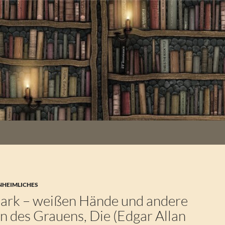
NHEIMLICHES
ark – weißen Hände und andere
n des Grauens, Die (Edgar Allan