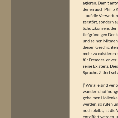
agieren. Damit antw
denen auch Philip 
– auf die Verwerfun
zerstört, sondern a
Schutzkonsens der M
tiefgründigen Denke
und seinen Mitmen
diesen Geschichten 
mehr zu existieren
für Fremdes, er ver
seine Existenz. Die
Sprache. Zitiert sei
|“Wir alle sind verl
wandern, hoffnungs
geheimen Höllenkam
werden, so rufen u
noch bleibt, ist di
entziffert werden, u