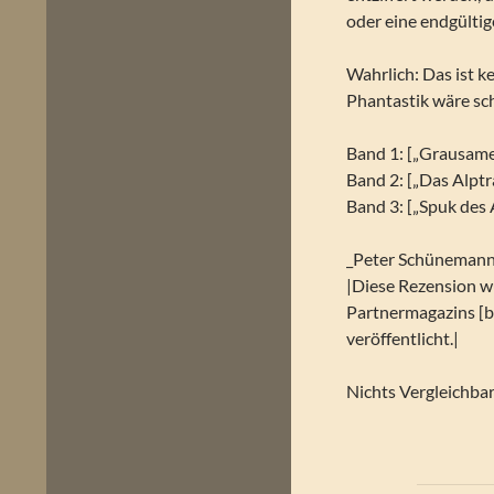
oder eine endgülti
Wahrlich: Das ist k
Phantastik wäre sc
Band 1: [„Grausame
Band 2: [„Das Alp
Band 3: [„Spuk des 
_Peter Schüneman
|Diese Rezension w
Partnermagazins [b
veröffentlicht.|
Nichts Vergleichba