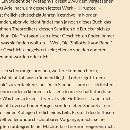
 Ein Student der Metaphysik reist 1940 dem vergessenen
 Ariel nach, um dessen letztes Werk – „Kruptos“ –
ist freilich seit sechzig Jahren irgendwo im Norden
den, aber vielleicht findet man ja noch dieses Buch, das
hnen Theoretikers, dessen Schriften die Drucker sich zu
 Nun: Die Protagonisten dieser Geschichten finden immer
, was sie finden wollten … Wer „Die Bibliothek von Babel“
ser Geschichte begeistert sein; ebenso von den anderen,
genannt worden oder nicht.
e ich schon angesprochen, weitere kommen hinzu,
 ist nicht tot, was träumend liegt …) oder Ligotti, dem
nie“ zu verdanken sind. Doch Samuels kann es sich leisten,
nennen oder erkennen zu lassen, denn er schafft durchaus
 Was hier zu lesen ist, verrät viele Einflüsse, ist aber nicht
 nicht Lovecraft oder Borges, sondern eben Samuels – ein
 seinen Kollegen freilich eines teilt: Er stellt den hilflosen
elt voller undurchschaubarer Vorgänge, macht seine
fern unbegreiflicher Mächte, lässt sie nur reagieren, nicht