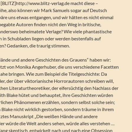
 [BLITZ]http://www.blitz-verlag.de macht diese –
eihe, also können wir Mark Samuels sogar auf Deutsch
wäre uns etwas entgangen, und wir hätten es nicht einmal
begabte Autoren finden nicht den Weg in britische,
anderswo beheimatete Verlage? Wie viele phantastische
 in Schubladen liegen oder werden bestenfalls auf
n? Gedanken, die traurig stimmen.
ände und andere Geschichten des Grauens“ haben wir:
etzt von Monika Angerhuber, die uns verschiedene Facetten
he bringen. Wie zum Beispiel die Titelgeschichte: Da
ler, der über viktorianische Horrorautoren schreiben will,
chen Literaturtheoretiker, der eifersüchtig den Nachlass der
lith Blake hütet und behauptet, ihre Geschichten würden
rlichen Phänomenen erzählen, sondern selbst solche sein;
th Blake nicht wirklich gestorben, sondern träume in ihrem
letztes Manuskript „Die weißen Hände und andere
der würde die Welt anders sehen, würde alles verstehen …
fang skeptisch, entwickelt nach und nach eine Obsession