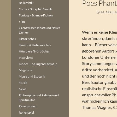
Poes Phanta
Belletristik
Comics / Graphic Novels
24. APRIL 
Fantasy / Science-Fiction
Film
Grenzwissenschaft und Neues
Wenn es keine Klei
Denken
sie erfinden, damit
Historisches
kann – Bücher wie 
Horror & Unheimliches
geborenen Autors, 
Hörspiele / Hörbücher
Londoner Unterneh
Interviews
Storysammlungen ve
Kinder- und Jugendliteratur
dritte vorbereitet,
Magazine
und dennoch nicht a
Magie und Esoterik
Berufsautor glaubt 
Musik
realistische Einsch
News
anspruchsvoller Ph
Philosophie und Religion und
Spiritualität
wahrscheinlich kau
Rezensionen
Thomas Wagner, S. 
Rollenspiel