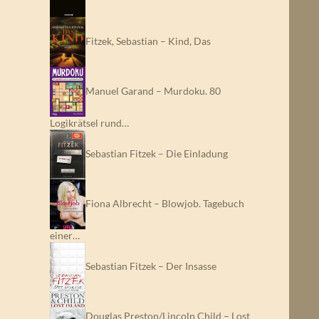
Fitzek, Sebastian – Kind, Das
Manuel Garand – Murdoku. 80
Logikrätsel rund…
Sebastian Fitzek – Die Einladung
Fiona Albrecht – Blowjob. Tagebuch
einer…
Sebastian Fitzek – Der Insasse
Douglas Preston/Lincoln Child – Lost