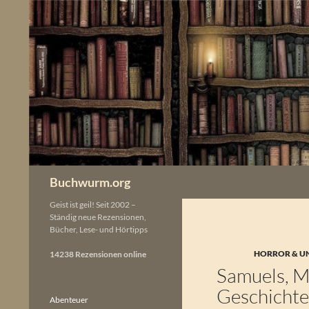
Zum
Inhalt
springen
Buchwurm.org
Geist ist geil! Seit 2002 –
Ständig neue Rezensionen,
Bücher, Lese- und Hörtipps
HORROR & U
14238 Rezensionen online
Samuels, M
Geschichte
Abenteuer