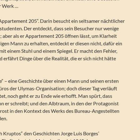
hr Werk …
ppartement 205“. Darin besucht ein seltsamer nächtlicher
studenten. Der entdeckt, dass sein Besucher nur wenige
 aber als er Appartement 205 öffnen lässt, um Klarheit
en Mann zu erhalten, entdeckt er diesen nicht, dafür ein
it einem Stuhl und einem Spiegel. Er macht den Fehler,
erfährt Dinge über die Realität, die er sich nicht hätte
se“ – eine Geschichte über einen Mann und seinen ersten
üros der Ulymas-Organisation; doch dieser Tag verläuft
et, noch geht er zu Ende wie erhofft. Man spürt, dass
n er schreibt; und den Albtraum, in den der Protagonist
trost in den Kontext des Werks des Bureau-Angestellten
len.
h Kruptos“ den Geschichten Jorge Luis Borges’