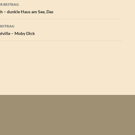
agsnavigation
R BEITRAG
ah – dunkle Haus am See, Das
BEITRAG
ville – Moby Dick