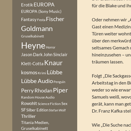
EUROPA
Erotik
für die Blake und i
EUROPA (Sony Music)
Fischer
Fantasy
Oder nehmen wir „A
Festa
Gast einen Medizin
Goldmann
Türen weiter wohnt;
Gruselkabinett
über den merkwürdig
Heyne
seltsames Gemach m
Horror
hineinzusehen – und 
Jason Dark
John Sinclair
Knaur
träumen lassen.
Klett-Cotta
Lübbe
kosmos
Krimi
Folgt „Die Sackgas
Lübbe Audio
Penguin
Arbeitstag in den B
Piper
weder so wie erwart
Perry Rhodan
Samuels weiß, wovo
Random House Audio
Rowohlt
gerät, kann man ge
Sex
Science Fiction
SF
Silber Edition
Dr. Franz Kafka stel
Stefan Wolf
Thriller
Titania Medien,
Wie „Die Suche nac
Gruselkabinett