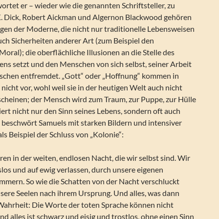
ortet er – wieder wie die genannten Schriftsteller, zu
K. Dick, Robert Aickman und Algernon Blackwood gehören
gen der Moderne, die nicht nur traditionelle Lebensweisen
uch Sicherheiten anderer Art (zum Beispiel den
oral); die oberflächliche Illusionen an die Stelle des
ns setzt und den Menschen von sich selbst, seiner Arbeit
schen entfremdet. „Gott“ oder „Hoffnung“ kommen in
nicht vor, wohl weil sie in der heutigen Welt auch nicht
 scheinen; der Mensch wird zum Traum, zur Puppe, zur Hülle
liert nicht nur den Sinn seines Lebens, sondern oft auch
s beschwört Samuels mit starken Bildern und intensiver
 als Beispiel der Schluss von „Kolonie“:
oren in der weiten, endlosen Nacht, die wir selbst sind. Wir
los und auf ewig verlassen, durch unsere eigenen
mern. So wie die Schatten von der Nacht verschluckt
nsere Seelen nach ihrem Ursprung. Und alles, was dann
e Wahrheit: Die Worte der toten Sprache können nicht
nd alles ist schwarz und eisig und trostlos, ohne einen Sinn