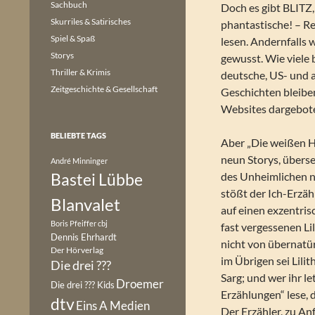
Sachbuch
Doch es gibt BLITZ,
Skurriles & Satirisches
phantastische! – R
Spiel & Spaß
lesen. Andernfalls 
Storys
gewusst. Wie viele 
Thriller & Krimis
deutsche, US- und 
Zeitgeschichte & Gesellschaft
Geschichten bleiben
Websites dargebote
BELIEBTE TAGS
Aber „Die weißen H
neun Storys, übers
André Minninger
Bastei Lübbe
des Unheimlichen na
stößt der Ich-Erzäh
Blanvalet
auf einen exzentris
Boris Pfeiffer
cbj
fast vergessenen Li
Dennis Ehrhardt
nicht von übernatü
Der Hörverlag
im Übrigen sei Lili
Die drei ???
Sarg; und wer ihr 
Droemer
Die drei ??? Kids
Erzählungen“ lese, 
dtv
Eins A Medien
Der Erzähler, zu An