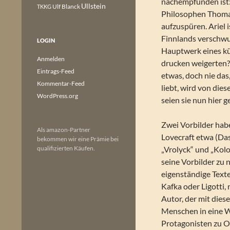
nachempfunden ist:
Ullstein
Ulf Blanck
TKKG
Philosophen Thomas
aufzuspüren. Ariel 
Finnlands verschwun
LOGIN
Hauptwerk eines kü
Anmelden
drucken weigerten?
Eintrags-Feed
etwas, doch nie das
Kommentar-Feed
liebt, wird von die
WordPress.org
seien sie nun hier 
Zwei Vorbilder hab
Als amazon-Partner
Lovecraft etwa (Das
bekommen wir eine Prämie bei
qualifizierten Käufen.
„Vrolyck“ und „Kolo
seine Vorbilder zu 
eigenständige Texte.
Kafka oder Ligotti,
Autor, der mit diesen
Menschen in eine W
Protagonisten zu Op