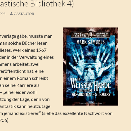
stische Bibliothek 4)
2005
GASTAUTOR
nverlage gäbe, müsste man
 man solche Bücher lesen
dieses, Werk eines 1967
der in der Verwaltung eines
mens arbeitet, zwei
röffentlicht hat, eine
 an einem Roman schreibt
n seine Karriere als
– „eine leider wohl
ätzung der Lage, denn von
antastik kann heutzutage
m jemand existieren“ (siehe das exzellente Nachwort von
206).