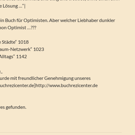
ge Lösung …“|
ein Buch für Optimisten. Aber welcher Liebhaber dunkler
hon Optimist …???
 Städte“ 1018
traum-Netzwerk“ 1023
Alltags“ 1142
n_
urde mit freundlicher Genehmigung unseres
uchrezicenter.de]http://www.buchrezicenter.de
res gefunden.