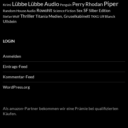
Piper
Lübbe Audio
Lübbe
Perry Rhodan
Krimi
Penguin
Rowohlt
SF
Sex
Silber Edition
Random House Audio
Science Fiction
Thriller
Titania Medien, Gruselkabinett
Ulf Blanck
Stefan Wolf
TKKG
Ullstein
LOGIN
Anmelden
Eintrags-Feed
Kommentar-Feed
WordPress.org
Als amazon-Partner bekommen wir eine Prämie bei qualifizierten
Käufen.