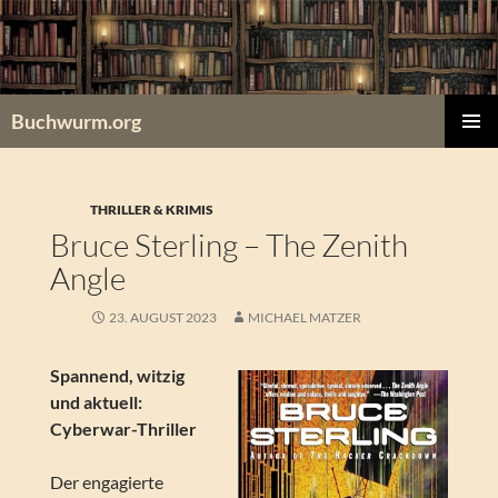
Zum
Inhalt
springen
Buchwurm.org
PRIMÄR
MENÜ
THRILLER & KRIMIS
Bruce Sterling – The Zenith
Angle
23. AUGUST 2023
MICHAEL MATZER
Spannend, witzig
und aktuell:
Cyberwar-Thriller
Der engagierte