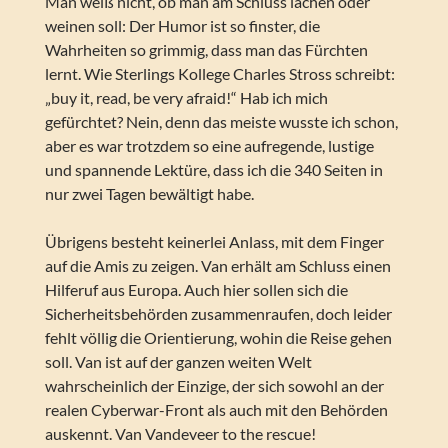
Man weiß nicht, ob man am Schluss lachen oder
weinen soll: Der Humor ist so finster, die
Wahrheiten so grimmig, dass man das Fürchten
lernt. Wie Sterlings Kollege Charles Stross schreibt:
„buy it, read, be very afraid!“ Hab ich mich
gefürchtet? Nein, denn das meiste wusste ich schon,
aber es war trotzdem so eine aufregende, lustige
und spannende Lektüre, dass ich die 340 Seiten in
nur zwei Tagen bewältigt habe.
Übrigens besteht keinerlei Anlass, mit dem Finger
auf die Amis zu zeigen. Van erhält am Schluss einen
Hilferuf aus Europa. Auch hier sollen sich die
Sicherheitsbehörden zusammenraufen, doch leider
fehlt völlig die Orientierung, wohin die Reise gehen
soll. Van ist auf der ganzen weiten Welt
wahrscheinlich der Einzige, der sich sowohl an der
realen Cyberwar-Front als auch mit den Behörden
auskennt. Van Vandeveer to the rescue!