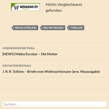
Nichts Vergleichbares
gefunden.
BRUCE STERLING
DEL REY BOOKS
THRILLER
Beitragsnavigation
VORHERIGER BEITRAG
[NEWS] Melba Escobar – Die Mutter
NÄCHSTER BEITRAG
J. R. R. Tolkien – Briefe vom Weihnachtsmann (erw. Neuausgabe)
Suchen
nach: