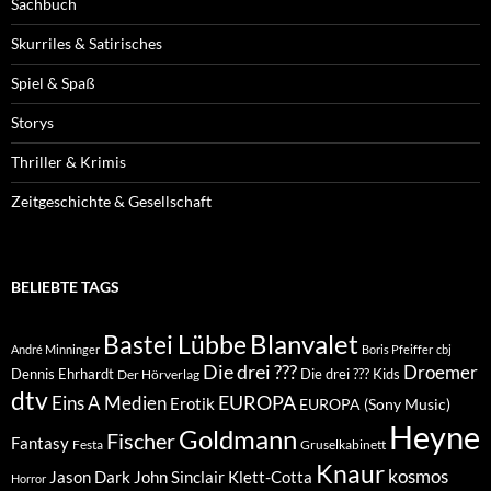
Sachbuch
Skurriles & Satirisches
Spiel & Spaß
Storys
Thriller & Krimis
Zeitgeschichte & Gesellschaft
BELIEBTE TAGS
Blanvalet
Bastei Lübbe
André Minninger
Boris Pfeiffer
cbj
Die drei ???
Droemer
Dennis Ehrhardt
Die drei ??? Kids
Der Hörverlag
dtv
EUROPA
Eins A Medien
Erotik
EUROPA (Sony Music)
Heyne
Goldmann
Fischer
Fantasy
Festa
Gruselkabinett
Knaur
kosmos
Klett-Cotta
Jason Dark
John Sinclair
Horror