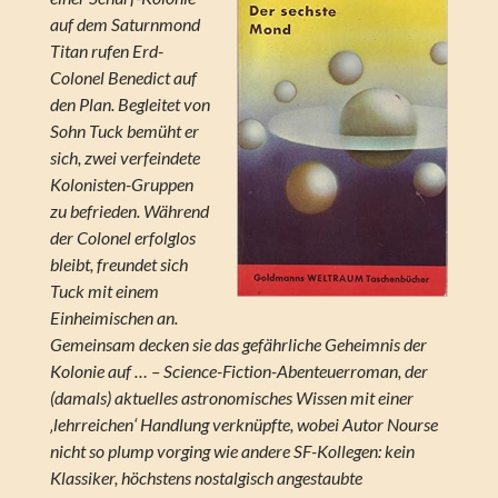
auf dem Saturnmond
Titan rufen Erd-
Colonel Benedict auf
den Plan. Begleitet von
Sohn Tuck bemüht er
sich, zwei verfeindete
Kolonisten-Gruppen
zu befrieden. Während
der Colonel erfolglos
bleibt, freundet sich
Tuck mit einem
Einheimischen an.
Gemeinsam decken sie das gefährliche Geheimnis der
Kolonie auf … – Science-Fiction-Abenteuerroman, der
(damals) aktuelles astronomisches Wissen mit einer
‚lehrreichen‘ Handlung verknüpfte, wobei Autor Nourse
nicht so plump vorging wie andere SF-Kollegen: kein
Klassiker, höchstens nostalgisch angestaubte