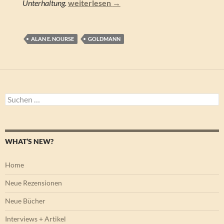
Alan E. Nourse – Der sechste Mond
Unterhaltung.
weiterlesen
→
ALAN E. NOURSE
GOLDMANN
Suchen
nach:
WHAT’S NEW?
Home
Neue Rezensionen
Neue Bücher
Interviews + Artikel