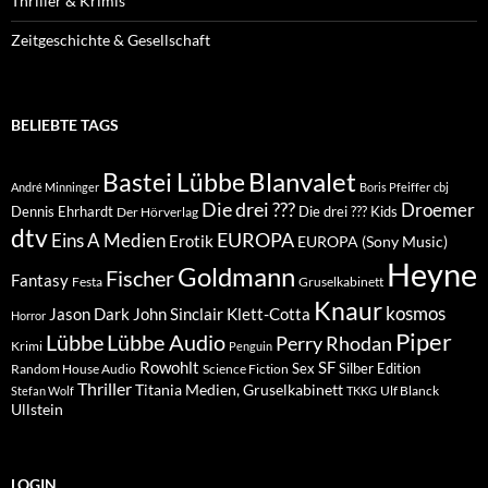
Thriller & Krimis
Zeitgeschichte & Gesellschaft
BELIEBTE TAGS
Blanvalet
Bastei Lübbe
André Minninger
Boris Pfeiffer
cbj
Die drei ???
Droemer
Dennis Ehrhardt
Die drei ??? Kids
Der Hörverlag
dtv
EUROPA
Eins A Medien
Erotik
EUROPA (Sony Music)
Heyne
Goldmann
Fischer
Fantasy
Festa
Gruselkabinett
Knaur
kosmos
Klett-Cotta
Jason Dark
John Sinclair
Horror
Piper
Lübbe Audio
Lübbe
Perry Rhodan
Krimi
Penguin
Rowohlt
SF
Sex
Silber Edition
Random House Audio
Science Fiction
Thriller
Titania Medien, Gruselkabinett
Ulf Blanck
Stefan Wolf
TKKG
Ullstein
LOGIN