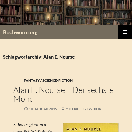
Zum
Inhalt
springen
Buchwurm.org
PRIMÄR
MENÜ
Schlagwortarchiv: Alan E. Nourse
FANTASY / SCIENCE-FICTION
Alan E. Nourse – Der sechste
Mond
10. JANUAR 2019
MICHAEL DREWNIOK
Schwierigkeiten in
einer Schürf-Kolonie