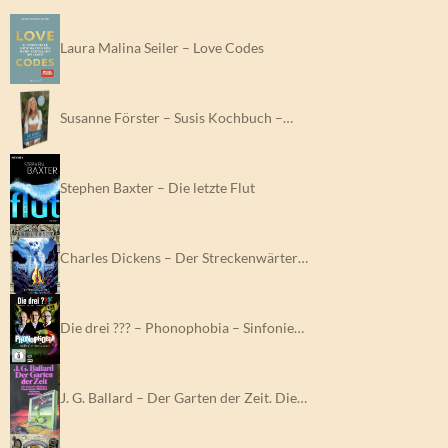
Laura Malina Seiler – Love Codes
Susanne Förster – Susis Kochbuch –…
Stephen Baxter – Die letzte Flut
Charles Dickens – Der Streckenwärter…
Die drei ??? – Phonophobia – Sinfonie…
J. G. Ballard – Der Garten der Zeit. Die…