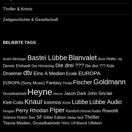
Thriller & Krimis
Zeitgeschichte & Gesellschaft
BELIEBTE TAGS
Blanvalet
Bastei Lübbe
André Minninger
Boris Pfeiffer
cbj
Die drei ???
Dennis Ehrhardt
Die drei ??? Kids
Der Hörverlag
dtv
Eins A Medien
EUROPA
Droemer
Erotik
Goldmann
Fischer
Fantasy
EUROPA (Sony Music)
Festa
Heyne
Jason Dark
John Sinclair
Gruselkabinett
Horror
Knaur
Lübbe
Lübbe Audio
kosmos
Klett-Cotta
Krimi
Piper
Perry Rhodan
Rowohlt
Random House Audio
Penguin
Thriller
SF
Sex
Silber Edition
Science Fiction
Stefan Wolf
Ullstein
Titania Medien, Gruselkabinett
Ulf Blanck
TKKG