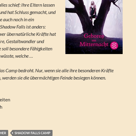
lles schief: Ihre Eltern lassen
eund hat Schluss gemacht, und
ie auch noch in ein
adow Falls ist anders:
er übernatürliche Kräfte hat
re, Gestaltwandler und
 soll besondere Fähigkeiten
 wüsste, welche …
das Camp bedroht. Nur, wenn sie alle ihre besonderen Kräfte
 werden sie die übermächtigen Feinde besiegen können.
eiten
ch
CHER
SHADOW FALLS CAMP