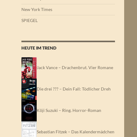
New York Times
SPIEGEL
HEUTE IM TREND
Jack Vance – Drachenbrut. Vier Romane
Die drei ??? – Dein Fall: Tödlicher Dreh
Kôji Suzuki – Ring. Horror-Roman
Sebastian Fitzek – Das Kalendermädchen