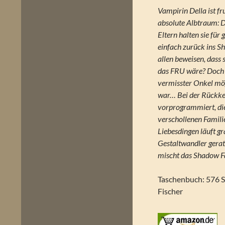
Vampirin Della ist fru
absolute Albtraum: D
Eltern halten sie für
einfach zurück ins S
allen beweisen, dass s
das FRU wäre? Doch d
vermisster Onkel mö
war… Bei der Rückke
vorprogrammiert, di
verschollenen Famili
Liebesdingen läuft gra
Gestaltwandler gera
mischt das Shadow Fa
Taschenbuch: 576 S
Fischer