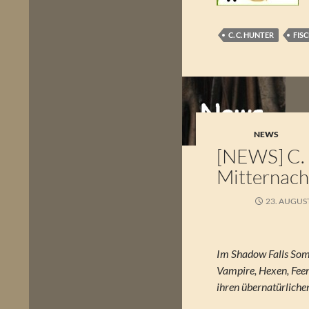
C. C. HUNTER
FIS
NEWS
[NEWS] C.
Mitternach
23. AUGUS
Im Shadow Falls So
Vampire, Hexen, Fee
ihren übernatürlich