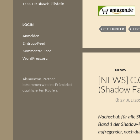
Ullstein
Ulf Blanck
TKKG
LOGIN
C. C. HUNTER
FIS
Anmelden
Eintrags-Feed
Kommentar-Feed
WordPress.org
NEWS
[NEWS] C.C
Als amazon-Partner
bekommen wir eine Prämie bei
(Shadow Fal
qualifizierten Käufen.
27. JULI 20
Nachschub für alle 
Band 1 der Shadow-F
aufregender, noch du