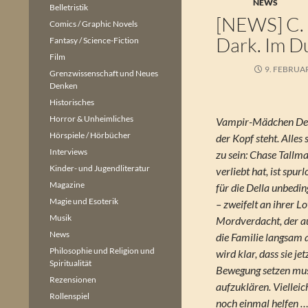
NEWS
Belletristik
[NEWS] C. 
Comics / Graphic Novels
Dark. Im D
Fantasy / Science-Fiction
Film
9. FEBRUA
Grenzwissenschaft und Neues
Denken
Historisches
Horror & Unheimliches
Vampir-Mädchen Dell
Hörspiele / Hörbücher
der Kopf steht. Alles
Interviews
zu sein: Chase Tallman
Kinder- und Jugendliteratur
verliebt hat, ist spu
Magazine
für die Della unbeding
Magie und Esoterik
– zweifelt an ihrer L
Musik
Mordverdacht, der au
News
die Familie langsam 
Philosophie und Religion und
wird klar, dass sie j
Spiritualität
Bewegung setzen mus
Rezensionen
aufzuklären. Vielleic
Rollenspiel
noch einmal helfen …