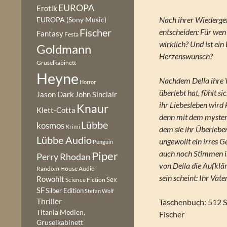
EUROPA
Erotik
Nach ihrer Wiederge
EUROPA (Sony Music)
Fischer
entscheiden: Für wen 
Fantasy
Festa
wirklich? Und ist ein
Goldmann
Herzenswunsch?
Gruselkabinett
Heyne
Nachdem Della ihre 
Horror
überlebt hat, fühlt s
Jason Dark
John Sinclair
ihr Liebesleben wird 
Knaur
Klett-Cotta
denn mit dem myster
Lübbe
kosmos
Krimi
dem sie ihr Überleben
Lübbe Audio
ungewollt ein irres G
Penguin
auch noch Stimmen in
Piper
Perry Rhodan
von Della die Aufklär
Random House Audio
sein scheint: Ihr Vat
Rowohlt
Sex
Science Fiction
SF
Silber Edition
Stefan Wolf
Thriller
Taschenbuch: 512 S
Titania Medien,
Fischer
Gruselkabinett