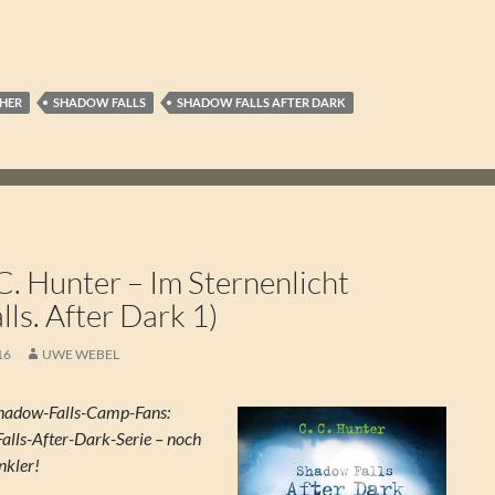
CHER
SHADOW FALLS
SHADOW FALLS AFTER DARK
. Hunter – Im Sternenlicht
ls. After Dark 1)
16
UWE WEBEL
Shadow-Falls-Camp-Fans:
alls-After-Dark-Serie – noch
nkler!