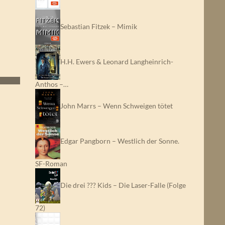
Sebastian Fitzek – Mimik
H.H. Ewers & Leonard Langheinrich-
Anthos –…
John Marrs – Wenn Schweigen tötet
Edgar Pangborn – Westlich der Sonne.
SF-Roman
Die drei ??? Kids – Die Laser-Falle (Folge
72)