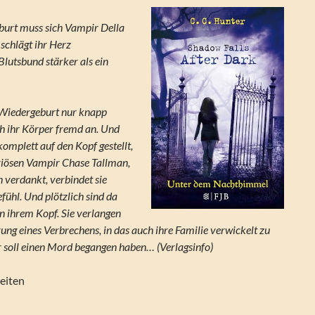
burt muss sich Vampir Della
schlägt ihr Herz
 Blutsbund stärker als ein
Wiedergeburt nur knapp
ich ihr Körper fremd an. Und
komplett auf den Kopf gestellt,
iösen Vampir Chase Tallman,
 verdankt, verbindet sie
efühl. Und plötzlich sind da
 ihrem Kopf. Sie verlangen
ung eines Verbrechens, in das auch ihre Familie verwickelt zu
er soll einen Mord begangen haben… (Verlagsinfo)
eiten