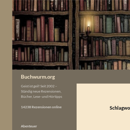
Zum
Inhalt
springen
Buchwurm.org
Geist ist geil! Seit 2002 –
Ständig neue Rezensionen,
Bücher, Lese- und Hörtipps
14238 Rezensionen online
Schlagwor
Abenteuer