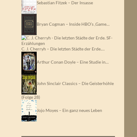
Sebastian Fitzek – Der Insasse
Bryan Cogman – Inside HBO’s ‚Game…
C. J. Cherryh – Die letzten Städte der Erde.…
Arthur Conan Doyle – Eine Studie in…
John Sinclair Classics – Die Geisterhöhle
(Folge 28)
Jojo Moyes – Ein ganz neues Leben