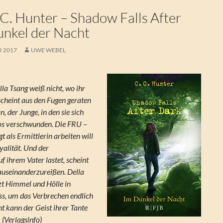
C. Hunter – Shadow Falls After
unkel der Nacht
R 2017
UWE WEBEL
a Tsang weiß nicht, wo ihr
 scheint aus den Fugen geraten
, der Junge, in den sie sich
rlos verschwunden. Die FRU –
t als Ermittlerin arbeiten will
oyalität. Und der
f ihrem Vater lastet, scheint
auseinanderzureißen. Della
etzt Himmel und Hölle in
s, um das Verbrechen endlich
ht kann der Geist ihrer Tante
 (Verlagsinfo)