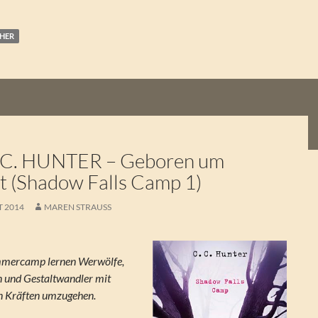
CHER
 C. HUNTER – Geboren um
t (Shadow Falls Camp 1)
T 2014
MAREN STRAUSS
mmercamp lernen Werwölfe,
n und Gestaltwandler mit
en Kräften umzugehen.