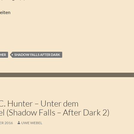
eiten
CHER
SHADOW FALLS AFTER DARK
. Hunter – Unter dem
 (Shadow Falls – After Dark 2)
ER 2016
UWE WEBEL