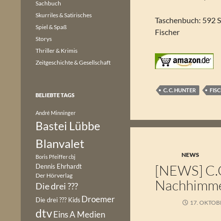
Sachbuch
Skurriles & Satirisches
Taschenbuch: 592 S
Spiel & Spaß
Fischer
Storys
Thriller & Krimis
Zeitgeschichte & Gesellschaft
C. C. HUNTER
FIS
BELIEBTE TAGS
André Minninger
Bastei Lübbe
Blanvalet
NEWS
Boris Pfeiffer
cbj
[NEWS] C.C
Dennis Ehrhardt
Der Hörverlag
Nachhimmel
Die drei ???
Droemer
Die drei ??? Kids
17. OKTOB
dtv
Eins A Medien