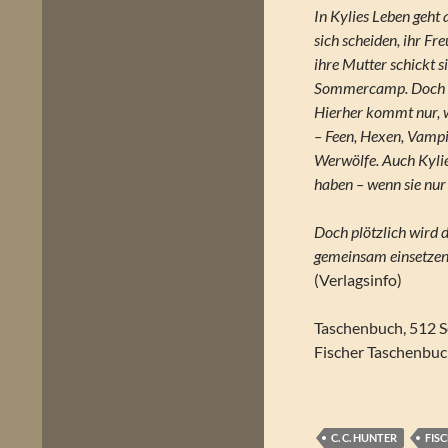
In Kylies Leben geht a
sich scheiden, ihr Fr
ihre Mutter schickt s
Sommercamp. Doch Sh
Hierher kommt nur, w
– Feen, Hexen, Vampi
Werwölfe. Auch Kylie
haben – wenn sie nur
Doch plötzlich wird 
gemeinsam einsetzen,
(Verlagsinfo)
Taschenbuch, 512 S
Fischer Taschenbu
C. C. HUNTER
FIS