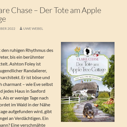
re Chase – Der Tote am Apple
ge
BER 2022
UWE WEBEL
t den ruhigen Rhythmus des
Peter, bis ein berühmter
telt. Ashton Foley ist
jugendlicher Randalierer,
narchitekt. Er ist böse und
ch charmant – wie Eve selbst
d jedes Haus in Saxford
n. Als er wenige Tage nach
ordet im Wald in der Nähe
tage aufgefunden wird, gibt
ngel an Verdächtigen. Ein
mann? Eine verschmähte