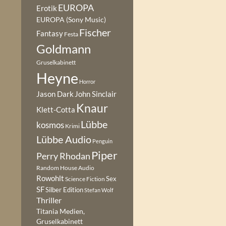
EUROPA
Erotik
EUROPA (Sony Music)
Fischer
Fantasy
Festa
Goldmann
Gruselkabinett
Heyne
Horror
Jason Dark
John Sinclair
Knaur
Klett-Cotta
Lübbe
kosmos
Krimi
Lübbe Audio
Penguin
Piper
Perry Rhodan
Random House Audio
Rowohlt
Sex
Science Fiction
SF
Silber Edition
Stefan Wolf
Thriller
Titania Medien,
Gruselkabinett