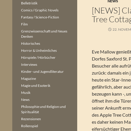
NEWS
Belletristik
[NEWS] Cla
Comics / Graphic Novels
Tree Cotta
Fantasy / Science-Fiction
Film
22. NOVEM
Grenzwissenschaft und Neues
Denken
Historisches
Horror & Unheimliches
Eve Mallow genieß
Hörspiele / Hörbücher
Dorfes Saxford St. 
Interviews
Besucher alle aufrüt
Kinder- und Jugendliteratur
zurück: damals ein 
Magazine
heute ein Star-Inne
Magie und Esoterik
gefährlich, aber au
Musik
bezeugen kann -, un
News
öffnet ihm die Türe
Philosophie und Religion und
seiner Ankunft erm
Spiritualität
des Apple Tree Cot
Rezensionen
es daher keinen Ma
Rollenspiel
eifersüchtiger Ehe