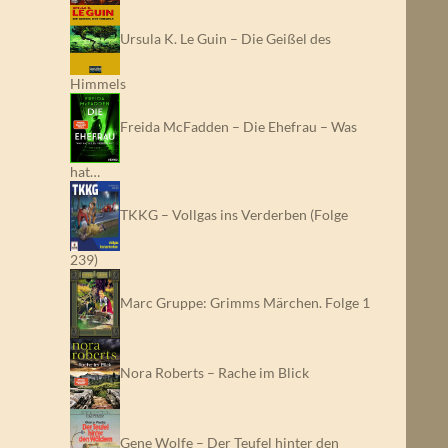
Ursula K. Le Guin – Die Geißel des
Himmels
Freida McFadden – Die Ehefrau – Was
hat…
TKKG – Vollgas ins Verderben (Folge
239)
Marc Gruppe: Grimms Märchen. Folge 1
Nora Roberts – Rache im Blick
Gene Wolfe – Der Teufel hinter den