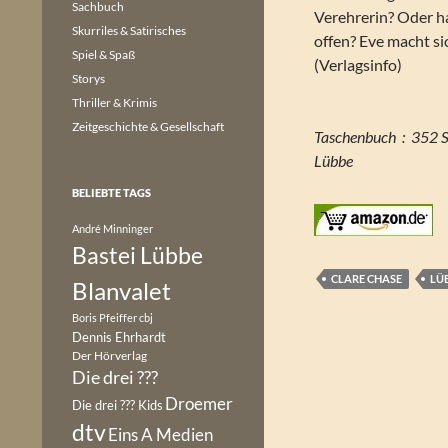
Sachbuch
Verehrerin? Oder h
Skurriles & Satirisches
offen? Eve macht s
Spiel & Spaß
(Verlagsinfo)
Storys
Thriller & Krimis
Zeitgeschichte & Gesellschaft
Taschenbuch ‏ : 
Lübbe
BELIEBTE TAGS
André Minninger
Bastei Lübbe
CLARE CHASE
LÜ
Blanvalet
Boris Pfeiffer
cbj
Dennis Ehrhardt
Der Hörverlag
Die drei ???
Droemer
Die drei ??? Kids
dtv
Eins A Medien