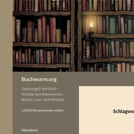
Zum
Inhalt
springen
Buchwurm.org
Geist ist geil! Seit 2002 –
Ständig neue Rezensionen,
Bücher, Lese- und Hörtipps
14240 Rezensionen online
Schlagwo
Abenteuer